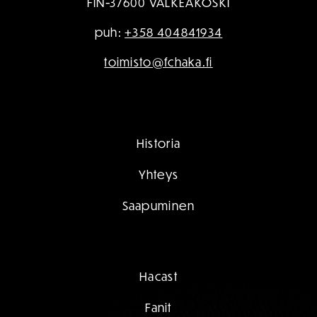
FIN-37600 VALKEAKOSKI
puh:
+358 404841934
toimisto@fchaka.fi
Historia
Yhteys
Saapuminen
Hacast
Fanit