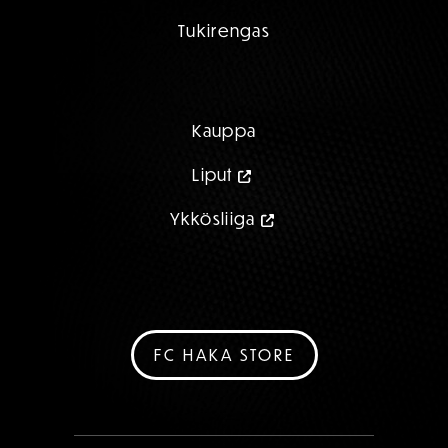
Tukirengas
Kauppa
Liput
Ykkösliiga
FC HAKA STORE