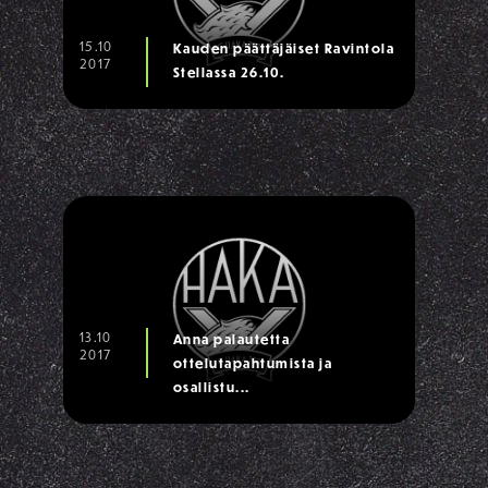
15.10
Kauden päättäjäiset Ravintola
2017
Stellassa 26.10.
13.10
Anna palautetta
2017
ottelutapahtumista ja
osallistu...