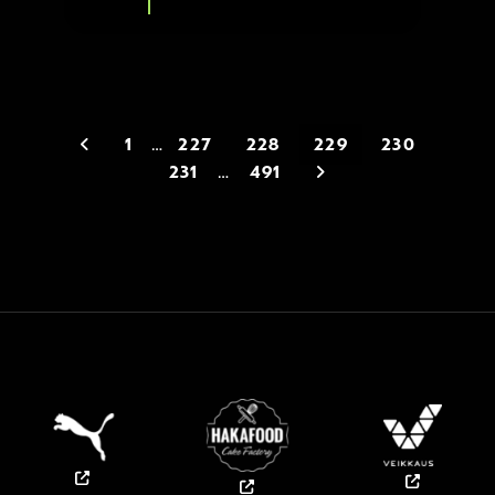
Siirry edelliseen
1
…
227
228
229
230
Siirry seuraavaan
231
…
491
PÄÄYHTEISTYÖKUMPPANIT