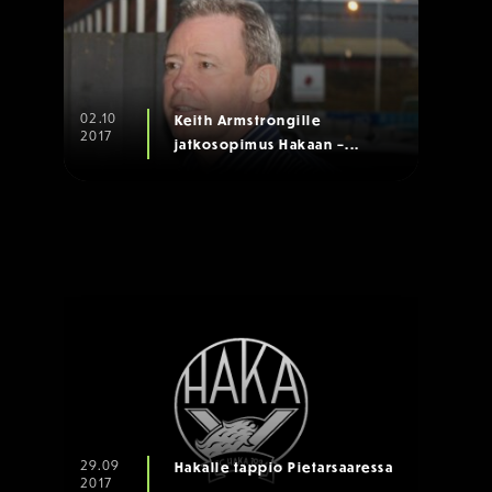
02.10
Keith Armstrongille
2017
jatkosopimus Hakaan –...
29.09
Hakalle tappio Pietarsaaressa
2017