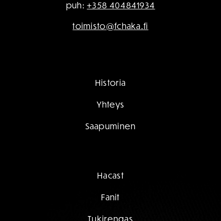
puh:
+358 404841934
toimisto@fchaka.fi
Historia
Yhteys
Saapuminen
Hacast
Fanit
Tukirengas