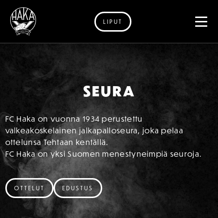
LIPUT
Siirry sisältöön
SEURA
FC Haka on vuonna 1934 perustettu
valkeakoskelainen jalkapalloseura, joka pelaa
ottelunsa Tehtaan kentällä.
FC Haka on yksi Suomen menestyneimpiä seuroja.
OTTELUT
EDUSTUS