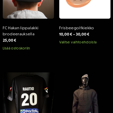
FC Hakan lippalakki
Frisbeegolfkiekko
Hintaluokka
brodeerauksella
10,00
€
–
30,00
€
10,00 €
25,00
€
Tällä
Valitse vaihtoehdoista
-
tuotteel
Lisää ostoskoriin
30,00 €
on
useamp
muunne
Voit
tehdä
valinnat
tuottee
sivulla.