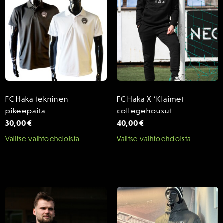
tehdä
valinnat
tuottee
sivulla.
FC Haka tekninen
FC Haka X ’Klaimet
pikeepaita
collegehousut
30,00
€
40,00
€
Tällä
Tällä
Valitse vaihtoehdoista
Valitse vaihtoehdoista
tuotteella
tuotteel
on
on
useampi
useamp
muunnelma.
muunne
Voit
Voit
tehdä
tehdä
valinnat
valinnat