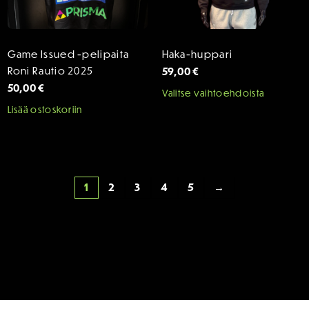
Game Issued -pelipaita
Haka-huppari
Roni Rautio 2025
59,00
€
50,00
€
Tällä
Valitse vaihtoehdoista
tuotteel
Lisää ostoskoriin
on
useamp
muunne
Voit
1
2
3
4
5
→
tehdä
valinnat
tuottee
sivulla.
SPONSORIT