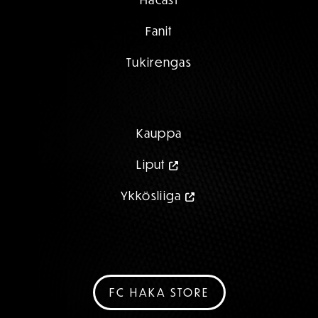
Fanit
Tukirengas
Kauppa
Liput
Ykkösliiga
FC HAKA STORE