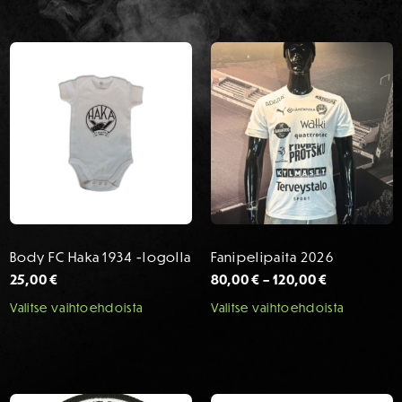
Body FC Haka 1934 -logolla
Fanipelipaita 2026
Hintaluokk
25,00
€
80,00
€
–
120,00
€
80,00 €
Tällä
Tällä
Valitse vaihtoehdoista
Valitse vaihtoehdoista
-
tuotteella
tuotteel
120,00 €
on
on
useampi
useamp
muunnelma.
muunne