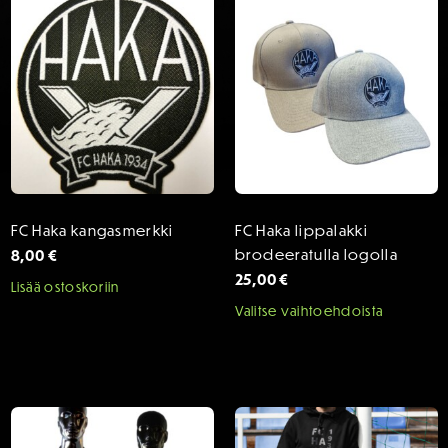
Voit
Voit
tehdä
tehdä
valinnat
valinnat
tuotteen
tuottee
sivulla.
sivulla.
FC Haka kangasmerkki
FC Haka lippalakki
8,00
€
brodeeratulla logolla
25,00
€
Lisää ostoskoriin
Tällä
Valitse vaihtoehdoista
tuotteel
on
useamp
muunne
Voit