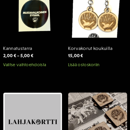
Kannatustarra
Korvakorut koukuilla
Hintaluokka:
2,00
€
–
5,00
€
15,00
€
2,00 €
Tällä
Valitse vaihtoehdoista
Lisää ostoskoriin
-
tuotteella
5,00 €
on
useampi
muunnelma.
Voit
tehdä
valinnat
tuotteen
sivulla.