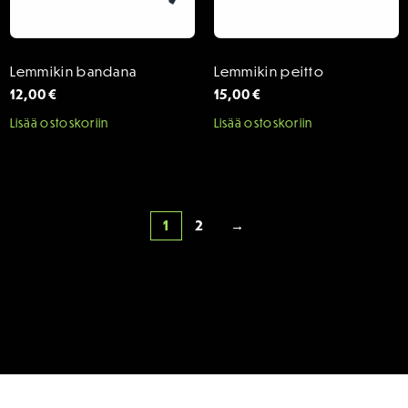
Lemmikin bandana
Lemmikin peitto
12,00
€
15,00
€
Lisää ostoskoriin
Lisää ostoskoriin
1
2
→
SPONSORIT