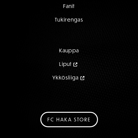
Fanit
Tukirengas
Kauppa
Liput
Ykkösliiga
FC HAKA STORE