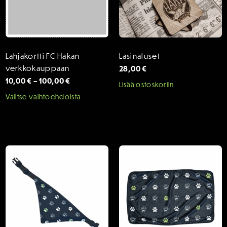
Lahjakortti FC Hakan
Lasinaluset
verkkokauppaan
28,00
€
Hintaluokka:
10,00
€
–
100,00
€
Lisää ostoskoriin
10,00 €
Tällä
Valitse vaihtoehdoista
-
tuotteella
100,00 €
on
useampi
muunnelma.
Voit
tehdä
valinnat
tuotteen
sivulla.