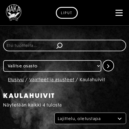
LIPUT
Siirry sisältöön
Etsi
Valitse
osasto
Etusivu
/
Vaatteet ja asusteet
/ Kaulahuivit
KAULAHUIVIT
Näytetään kaikki 4 tulosta