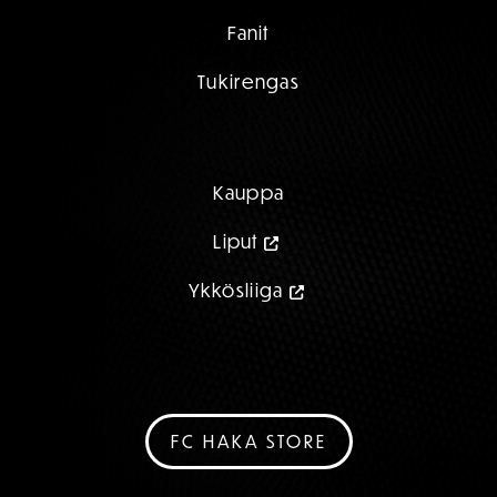
Fanit
Tukirengas
Kauppa
Liput
Ykkösliiga
FC HAKA STORE