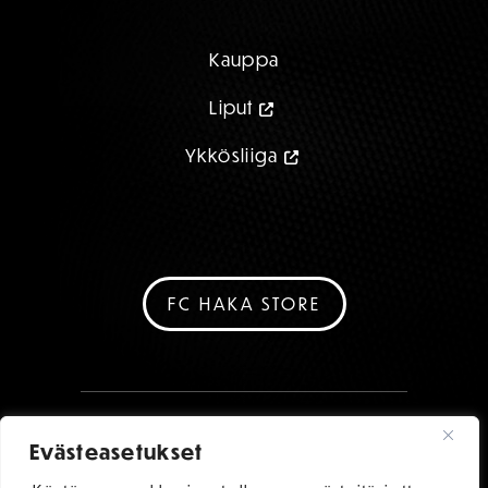
Kauppa
Liput
Ykkösliiga
FC HAKA STORE
Evästeasetukset