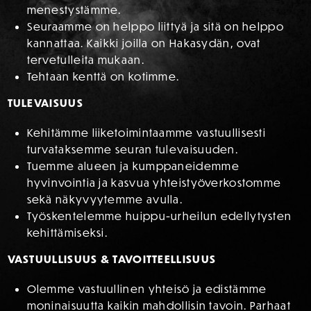
menestystämme.
Seuraamme on helppo liittyä ja sitä on helppo
kannattaa. Kaikki joilla on Hakasydän, ovat
tervetulleita mukaan.
Tehtaan kenttä on kotimme.
TULEVAISUUS
Kehitämme liiketoimintaamme vastuullisesti
turvataksemme seuran tulevaisuuden.
Tuemme alueen ja kumppaneidemme
hyvinvointia ja kasvua yhteistyöverkostomme
sekä näkyvyytemme avulla.
Työskentelemme huippu-urheilun edellytysten
kehittämiseksi.
VASTUULLISUUS & TAVOITTEELLISUUS
Olemme vastuullinen yhteisö ja edistämme
moninaisuutta kaikin mahdollisin tavoin. Parhaat