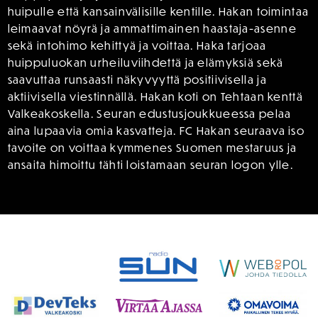
huipulle että kansainvälisille kentille. Hakan toimintaa
leimaavat nöyrä ja ammattimainen haastaja-asenne
sekä intohimo kehittyä ja voittaa. Haka tarjoaa
huippuluokan urheiluviihdettä ja elämyksiä sekä
saavuttaa runsaasti näkyvyyttä positiivisella ja
aktiivisella viestinnällä. Hakan koti on Tehtaan kenttä
Valkeakoskella. Seuran edustusjoukkueessa pelaa
aina lupaavia omia kasvatteja. FC Hakan seuraava iso
tavoite on voittaa kymmenes Suomen mestaruus ja
ansaita himoittu tähti loistamaan seuran logon ylle.
SPONSORIT