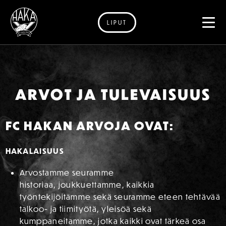
LIPUT
Siirry sisältöön
ARVOT JA TULEVAISUUS
FC HAKAN ARVOJA OVAT:
HAKALAISUUS
Arvostamme seuramme
historiaa, joukkuettamme, kaikkia
työntekijöitämme sekä seuramme eteen tehtävää
talkoo- ja tiimityötä, yleisöä sekä
kumppaneitamme, jotka kaikki ovat tärkeä osa