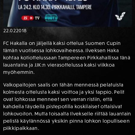
22.02
2018
FC Hakalla on jäljellä kaksi ottelua Suomen Cupin
tämän vuotisessa lohkovaiheessa. Ilveksen Haka
kohtaa kotiottelussaan Tampereen Pirkkahallissa tänä
lauantaina ja JJK:n vierasottelussa kaksi viikkoa
myöhemmin.
Valkopaitojen saalis on tähän mennessä pelatuista
kolmesta ottelusta kaksi voittoa ja yksi tappio. Pelit
ovat lohkossa menneet sen verran ristiin, että
kahdella täydellä pistepotilla koskilaiset ottaisivat
lohkovoiton. Mutta toisaalta Ilvekselle riittää lauantain
pelistä käytännössä yksikin pinna lohkon lopulliseen
piikkipaikkaan.