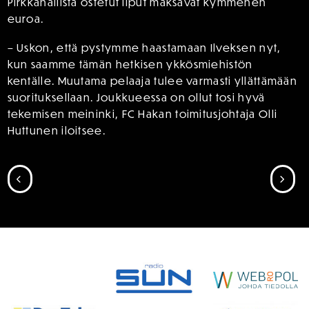
Pirkkahallista ostetut liput maksavat kymmenen
euroa.
– Uskon, että pystymme haastamaan Ilveksen nyt,
kun saamme tämän hetkisen ykkösmiehistön
kentälle. Muutama pelaaja tulee varmasti yllättämään
suorituksellaan. Joukkueessa on ollut tosi hyvä
tekemisen meininki, FC Hakan toimitusjohtaja Olli
Huttunen iloitsee.
SIIRRY EDELLISEEN
SII
SPONSORIT