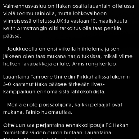
Valmennusvastuu on Hakan osalta lauantain ottelussa
vielä Teemu Tainiolla, mutta lohkovaiheen
viimeisessä ottelussa JJK:ta vastaan 10. maaliskuuta
Keith Armstrongin olisi tarkoitus olla taas penkin
päässä.
– Joukkueella on ensi viikolla hiihtoloma ja sen
jälkeen olen taas mukana harjoituksissa, mikäli viime
hetken takapakkeja ei tule, Armstrong kertoo.
Lauantaina Tampere Unitedin Pirkkahallissa lukemin
3-0 kaatanut Haka pääsee tärkeään Ilves-
kamppailuun erinomaisista lähtökohdista.
– Meillä ei ole poissaolijoita, kaikki pelaajat ovat
mukana, Tainio huomauttaa.
Otteluun saa perjantaina ennakkolippuja FC Hakan
toimistolta viiden euron hintaan. Lauantaina