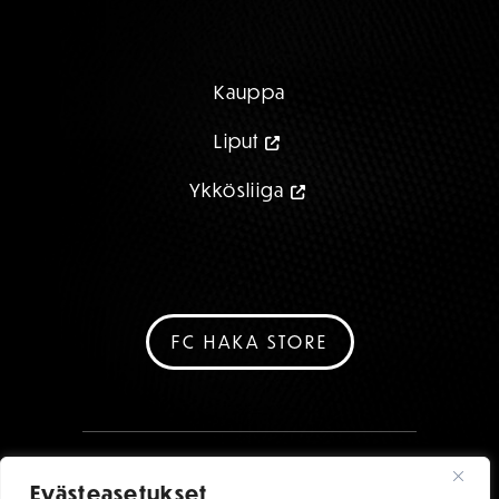
Kauppa
Liput
Ykkösliiga
FC HAKA STORE
Evästeasetukset