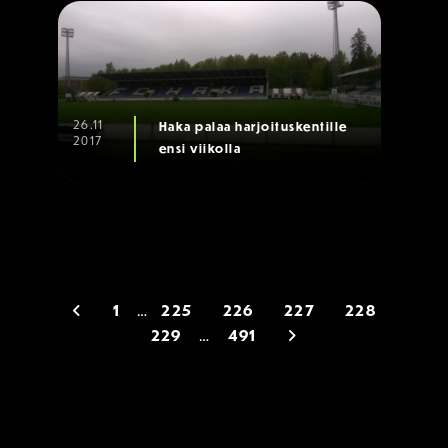
26.11
Haka palaa harjoituskentille
2017
ensi viikolla
Siirry edelliseen
1
…
225
226
227
228
Siirry seuraavaan
229
…
491