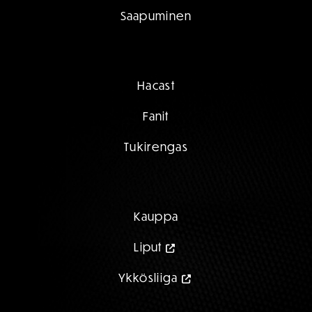
Saapuminen
Hacast
Fanit
Tukirengas
Kauppa
Liput
Ykkösliiga