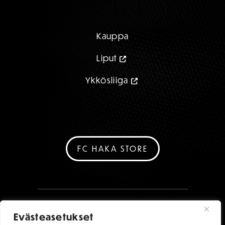
Kauppa
Liput
Ykkösliiga
FC HAKA STORE
Evästeasetukset