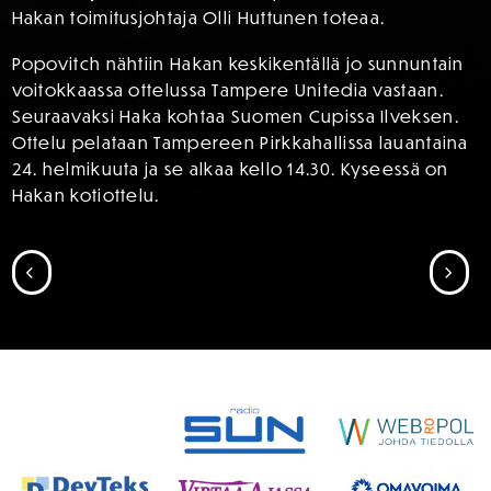
Hakan toimitusjohtaja Olli Huttunen toteaa.
Popovitch nähtiin Hakan keskikentällä jo sunnuntain
voitokkaassa ottelussa Tampere Unitedia vastaan.
Seuraavaksi Haka kohtaa Suomen Cupissa Ilveksen.
Ottelu pelataan Tampereen Pirkkahallissa lauantaina
24. helmikuuta ja se alkaa kello 14.30. Kyseessä on
Hakan kotiottelu.
SIIRRY EDELLISEEN
SII
SPONSORIT