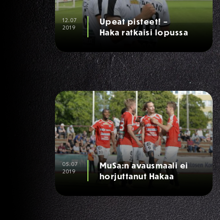
12.07
Upeat pisteet! –
2019
Haka ratkaisi lopussa
05.07
MuSa:n avausmaali ei
2019
horjuttanut Hakaa