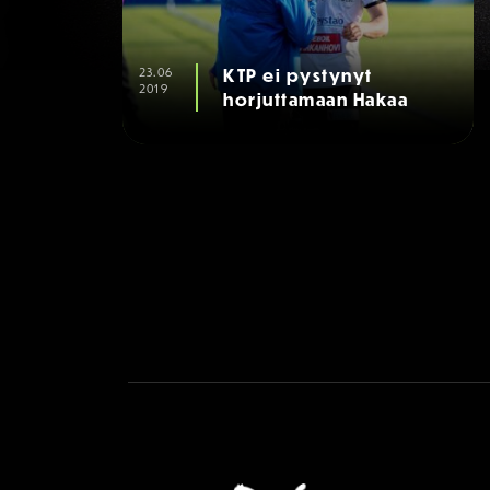
23.06
KTP ei pystynyt
2019
horjuttamaan Hakaa
PÄÄYHTEISTYÖKUMPPA