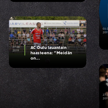
03.
201
27.06
AC Oulu lauantain
2019
haasteena: ”Meidän
on...
27.
201