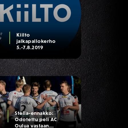
07
Kiilto
9
jalkapallokerho
5.-7.8.2019
06
Stella-ennakko:
9
Odotettu peli AC
Oulua vastaan...