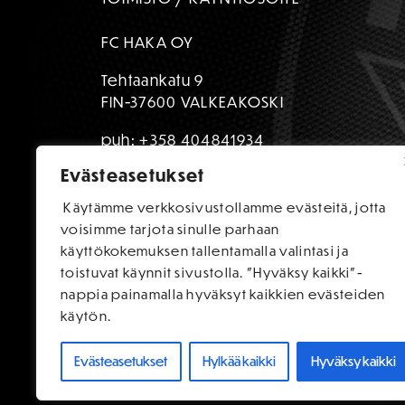
FC HAKA OY
Tehtaankatu 9
FIN-37600 VALKEAKOSKI
puh:
+358 404841934
Evästeasetukset
toimisto@fchaka.fi
Käytämme verkkosivustollamme evästeitä, jotta
voisimme tarjota sinulle parhaan
käyttökokemuksen tallentamalla valintasi ja
toistuvat käynnit sivustolla. "Hyväksy kaikki"-
nappia painamalla hyväksyt kaikkien evästeiden
käytön.
Evästeasetukset
Hylkää kaikki
Hyväksy kaikki