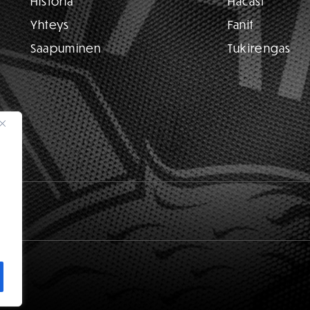
Historia
Hacast
Yhteys
Fanit
Saapuminen
Tukirengas