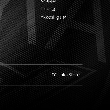
Kauppa
Liput
Ykkösliiga
FC Haka Store