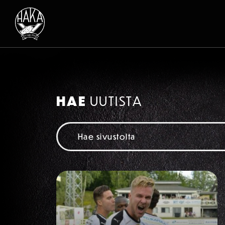
Siirry sisältöön
UUTISET
HAE
UUTISTA