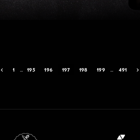
Siirry edelliseen
1
…
195
196
197
198
199
…
491
NIT