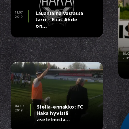
11.07
Lauantaina vastassa
2019
Jaro – Elias Ahde
on...
10.
201
04.07
Stella-ennakko: FC
2019
Haka hyvistä
asetelmista...