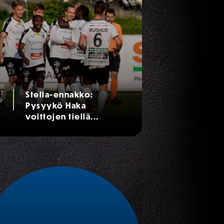
07
Stella-ennakko:
9
Pysyykö Haka
voittojen tiellä...