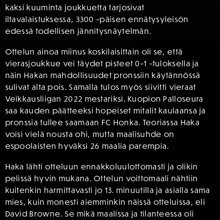
kaksi kuuminta joukkuetta tarjosivat
iltavalaistuksessa, 3300 -päisen ennätysyleisön
edessä todellisen jännitysnäytelmän.
Ottelun ainoa miinus koskilaisittain oli se, että
vierasjoukkue vei täydet pisteet 0-1 -tuloksella ja
näin Hakan mahdollisuudet pronssiin käytännössä
sulivat alta pois. Samalla tulos myös siivitti vieraat
Veikkausliigan 2022 mestariksi. Kuopion Palloseura
saa kauden päätteeksi hopeiset mitalit kaulaansa ja
pronssia tullee saamaan FC Honka. Teoriassa Haka
voisi vielä nousta ohi, mutta maalisuhde on
espoolaisten hyväksi 26 maalia parempia.
Haka lähti otteluun ennakkoluulottomasti ja olikin
pelissä hyvin mukana. Ottelun voittomaali nähtiin
kuitenkin harmittavasti jo 13. minuutilla ja asialla sama
mies, kuin monesti aiemminkin näissä otteluissa, eli
David Browne. Se mikä maalissa ja tilanteessa oli