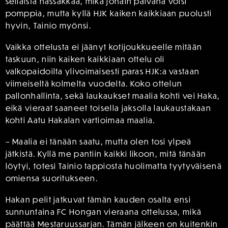
sellaista hässäkkää, mikä jonain päivänä voisi
pomppia, mutta kyllä HJK kaiken kaikkiaan puolusti
hyvin, Tainio myönsi.
Vaikka ottelusta ei jäänyt kotijoukkueelle mitään
taskuun, niin kaiken kaikkiaan ottelu oli
valkopaidoilta ylivoimaisesti paras HJK:a vastaan
viimeiseltä kolmelta vuodelta. Koko ottelun
pallonhallinta, sekä laukaukset maalia kohti vei Haka,
eikä vieraat saaneet toisella jaksolla laukaustakaan
kohti Aatu Hakalan vartioimaa maalia.
– Maalia ei tänään saatu, mutta olen tosi ylpeä
jätkistä. Kyllä me pantiin kaikki likoon, mitä tänään
löytyi, totesi Tainio tappiosta huolimatta tyytyväisenä
omiensa suoritukseen.
Hakan pelit jatkuvat tämän kauden osalta ensi
sunnuntaina FC Hongan vieraana ottelussa, mikä
päättää Mestaruussarjan. Tämän jälkeen on kuitenkin