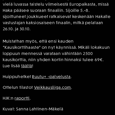
vielä luvassa taistelu viimeisestä Europaikasta, missä
Haka pääsee suoraan finaaliin. Sijoille 5.-8.
sijoittuneet joukkueet ratkaisevat keskenään Hakalle
vastustajan kaksiosaiseen finaalin, mitkä pelataan
26.10. ja 30.10.
Muistathan myös, että ensi kauden
”Kausikorttihaaste” on nyt käynnissä. Mikäli lokakuun
loppuun mennessä varataan vähintään 2500
kausikorttia, niin yhden kortin hinnaksi tulee 69€.
Lue lisää
täältä
!
Huippuhetket
Ruutu+ -palvelusta
.
Ottelun tilastot
Veikkausliiga.com
.
HJK:n
raportti
.
Kuvat: Sanna Lahtinen-Mäkelä