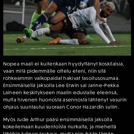
Nopea maali ei kuitenkaan hyydyttänyt koskilaisia,
vaan mitä pidemmälle ottelu eteni, niin sitä
rohkeammin valkopaidat hakivat tasoitusosumaa.
Ensimmäisellä jaksolla Lee Erwin sai Janne-Pekka
Laineen keskitykseen maalin edustalle eteensä,
mutta hivenen huonosta asennosta lähtenyt vasurin
ohjaus suuntautui suoraan Conor Hazardin syliin.
Myös Jude Arthur pääsi ensimmäisellä jaksolla
kokeilemaan kuudentoista nurkalta, ja mieheltä
lähtikin tulinen laukaus, mutta niin ikään tämän