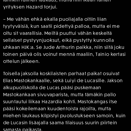
yrityksen Hazard torjui.
– Me vähän ehkä ekalla puoliajalla oltiin liian
tyytyväisiä, kun saatii pidettyä palloa, mutta ei me
oltu sit vaarallisia. Meiltä puuttui vähän keskeltä
sellaiset pystyynjuoksut, eikä pystytty kunnolla
uhkaan HJK:a. Se Jude Arthurin paikka, niin siitä joku
toinen päivä olis voinut mennä maaliin, Tainio kertasi
ottelun jälkeen.
Toisella jaksolla koskilaisten parhaat paikat osuivat
Elias Mastokankaalle, sekä Luiyi de Lucasille. Jakson
alkupuoliskolla de Lucas pääsi puskemaan
Mastokankaan sivuvaparista, mutta tämäkin pallo
suuntautui liikaa Hazardia kohti. Mastokangas itse
pääsi kokeilemaan kuudentoista rajoilta, mutta
miehen laukaus kilpistyi puolustukseen samoin, kuin
de Lucasin lisäajalla saama tilaisuus suurin piirtein
samasta paikasta.