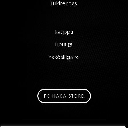
Tukirengas
Kauppa
Liput
Ykkösliiga
FC HAKA STORE