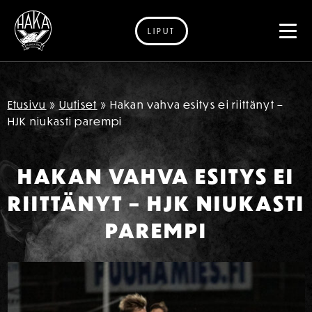
LIPUT
Siirry sisältöön
Etusivu
»
Uutiset
»
Hakan vahva esitys ei riittänyt –
HJK niukasti parempi
HAKAN VAHVA ESITYS EI
RIITTÄNYT – HJK NIUKASTI
PAREMPI