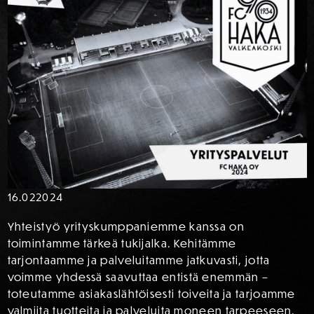
16.02
2024
Yhteistyö yrityskumppaniemme kanssa on
toimintamme tärkeä tukijalka. Kehitämme
tarjontaamme ja palveluitamme jatkuvasti, jotta
voimme yhdessä saavuttaa entistä enemmän –
toteutamme asiakaslähtöisesti toiveita ja tarjoamme
valmiita tuotteita ja palveluita moneen tarpeeseen.