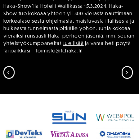
Haka-Show’lla Hotelli Waltikassa 15.3.2024. Haka-
Show tuo kokoaa yhteen yli 300 vierasta nauttimaan
korkeatasoisesta ohjelmasta, maistuvasta illallisesta ja
huikeasta tunnelmasta pitkälle yöhön. Juhla kokoaa
vieraiksi runsaasti Haka-perheen jäseniä, mm. seuran
yhteistyökumppaneita!
Lue lisää
ja varaa heti pöytä
tai paikkasi – toimisto@fchaka.fi!
SIIRRY EDELLISEEN
SII
SPONSORIT