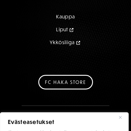
Kauppa
Liput
Ykkösliiga
FC HAKA STORE
Evästeasetukset