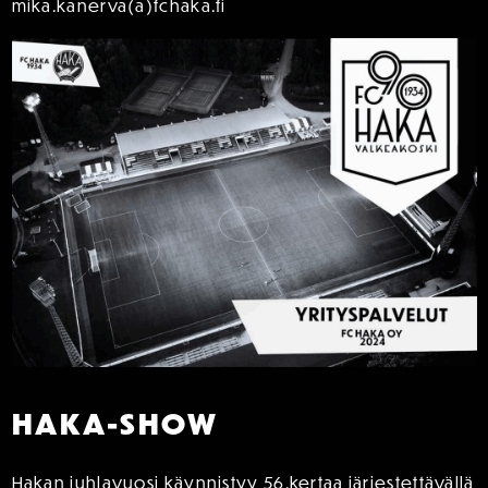
mika.kanerva(a)fchaka.fi
HAKA-SHOW
Hakan juhlavuosi käynnistyy 56.kertaa järjestettävällä