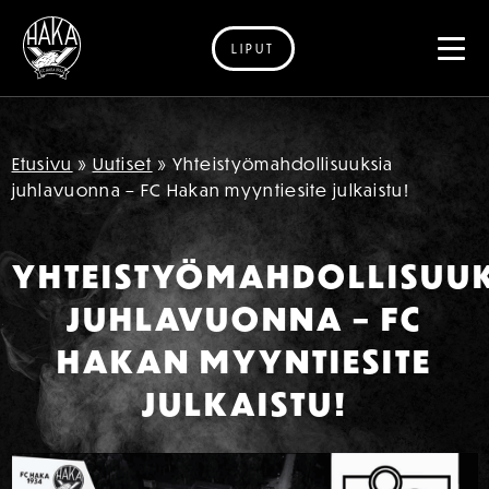
LIPUT
Siirry sisältöön
Etusivu
»
Uutiset
»
Yhteistyömahdollisuuksia
juhlavuonna – FC Hakan myyntiesite julkaistu!
YHTEISTYÖMAHDOLLISUUK
JUHLAVUONNA – FC
HAKAN MYYNTIESITE
JULKAISTU!