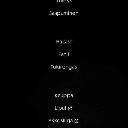
Yhteys
Saapuminen
Hacast
Fanit
Tukirengas
Kauppa
Liput
Ykkösliiga