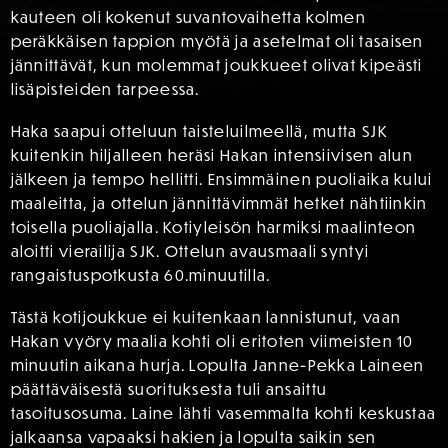
kauteen oli kokenut suvantovaihetta kolmen
peräkkäisen tappion myötä ja asetelmat oli tasaisen
jännittävät, kun molemmat joukkueet olivat kipeästi
lisäpisteiden tarpeessa.
Haka saapui otteluun taisteluilmeellä, mutta SJK
kuitenkin hiljalleen heräsi Hakan intensiivisen alun
jälkeen ja tempo hellitti. Ensimmäinen puoliaika kului
maaleitta, ja ottelun jännittävimmät hetket nähtiinkin
toisella puoliajalla. Kotiyleisön harmiksi maalinteon
aloitti vierailija SJK. Ottelun avausmaali syntyi
rangaistuspotkusta 60.minuutilla.
Tästä kotijoukkue ei kuitenkaan lannistunut, vaan
Hakan vyöry maalia kohti oli eritoten viimeisten 10
minuutin aikana hurja. Lopulta Janne-Pekka Laineen
päättäväisestä suorituksesta tuli ansaittu
tasoitusosuma. Laine lähti vasemmalta kohti keskustaa
jalkaansa vapaaksi hakien ja lopulta saikin sen