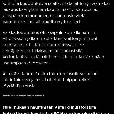
keskellä kuudentoista rajalla, mistä lähtenyt voimakas
laukaus kävi yläriman kautta maaliviivan sisällä.
Ulospäin kimmonneen pallon puski vielä
varmuudeksi maaliin Anthony Herbert.
Vaikka lopputulos oli tasapeli, kentällä nähtiin
vihellyksen jälkeen sekä kuin voittoa juhlineet
koskilaiset, että tappiotunnelmissa olleet
seinäjokelaiset. Hakan maali pursusi sitä
voitontahtoa, mitä totuttiin pitkin kautta näkemään
useampaan otteeseen.
Alta näet Janne-Pekka Laineen tasoitusosuman
juhlintoineen ja muut ottelun huippuhetket
löydät
Ruudusta
.
**************************
Tule mukaan nauttimaan yhtä ikimuistoisista
hetkistä ensi kaudella – FC Hakan kausikortteja on