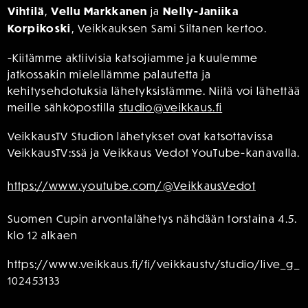
Vihtilä
,
Vellu Markkanen
ja
Nelly-Janiika
Korpikoski
, Veikkauksen Sami Siltanen kertoo.
-Kiitämme aktiivisia katsojiamme ja kuulemme
jatkossakin mielellämme palautetta ja
kehitysehdotuksia lähetyksistämme. Niitä voi lähettää
meille sähköpostilla
studio@veikkaus.fi
VeikkausTV Studion lähetykset ovat katsottavissa
VeikkausTV:ssä ja Veikkaus Vedot YouTube-kanavalla.
https://www.youtube.com/@VeikkausVedot
Suomen Cupin arvontalähetys nähdään torstaina 4.5.
klo 12 alkaen
https://www.veikkaus.fi/fi/veikkaustv/studio/live_g_
102453133