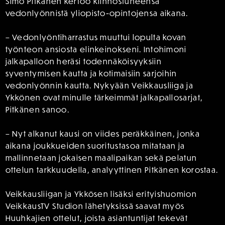
Simo Pitkänen kertoo kiinnostuneensa
vedonlyönnistä yliopisto-opintojensa aikana.
– Vedonlyöntiharrastus muuttui lopulta kovan
työnteon ansiosta elinkeinokseni. Intohimoni
jalkapalloon heräsi todennäköisyyksiin
syventymisen kautta ja kotimaisiin sarjoihin
vedonlyönnin kautta. Nykyään Veikkausliiga ja
Ykkönen ovat minulle tärkeimmät jalkapallosarjat,
Pitkänen sanoo.
– Nyt alkanut kausi on viides peräkkäinen, jonka
aikana joukkueiden suoritustasoa mitataan ja
mallinnetaan jokaisen maalipaikan sekä pelatun
ottelun tarkkuudella, analyyttinen Pitkänen korostaa.
Veikkausliigan ja Ykkösen lisäksi erityishuomion
VeikkausTV Studion lähetyksissä saavat myös
Huuhkajien ottelut, joista asiantuntijat tekevät