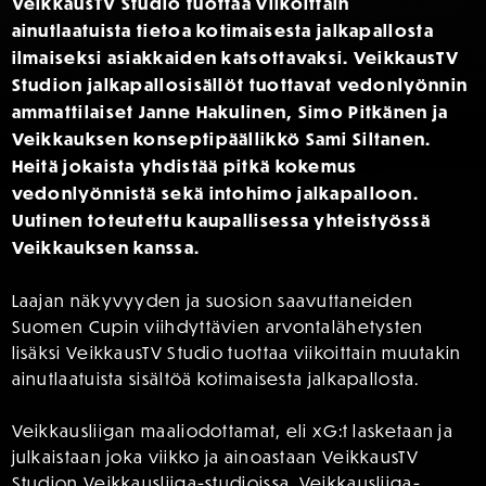
VeikkausTV Studio tuottaa viikoittain
ainutlaatuista tietoa kotimaisesta jalkapallosta
ilmaiseksi asiakkaiden katsottavaksi. VeikkausTV
Studion jalkapallosisällöt tuottavat vedonlyönnin
ammattilaiset Janne Hakulinen, Simo Pitkänen ja
Veikkauksen konseptipäällikkö Sami Siltanen.
Heitä jokaista yhdistää pitkä kokemus
vedonlyönnistä sekä intohimo jalkapalloon.
Uutinen toteutettu kaupallisessa yhteistyössä
Veikkauksen kanssa.
Laajan näkyvyyden ja suosion saavuttaneiden
Suomen Cupin viihdyttävien arvontalähetysten
lisäksi VeikkausTV Studio tuottaa viikoittain muutakin
ainutlaatuista sisältöä kotimaisesta jalkapallosta.
Veikkausliigan maaliodottamat, eli xG:t lasketaan ja
julkaistaan joka viikko ja ainoastaan VeikkausTV
Studion Veikkausliiga-studioissa.
Veikkausliiga-