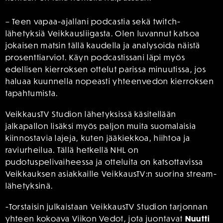
– Teen vapaa-ajallani podcastia sekä twitch-
lähetyksiä Veikkausliigasta. Olen luvannut katsoa
jokaisen matsin tällä kaudella ja analysoida näistä
prosenttiarviot. Käyn podcastissani läpi myös
edellisen kierroksen ottelut parissa minuutissa, jos
haluaa kuunnella nopeasti yhteenvedon kierroksen
tapahtumista.
VeikkausTV Studion lähetyksissä käsitellään
jalkapallon lisäksi myös paljon muita suomalaisia
kiinnostavia lajeja, kuten jääkiekkoa, hiihtoa ja
raviurheilua. Tällä hetkellä NHL on
pudotuspelivaiheessa ja otteluita on katsottavissa
Veikkauksen asiakkaille VeikkausTV:n suorina stream-
lähetyksinä.
-Torstaisin julkaistaan VeikkausTV Studion tarjonnan
yhteen kokoava Viikon Vedot, jota juontavat
Nuutti