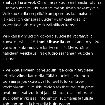
analyysit ja arviot. Ohjelmissa kuullaan haastatteluina
Suomen maajoukkueen valmennuksen näkemyksiä.
Veikkauksella on pitkä kumppanuus kotimaisen
jalkapallon kanssa ja uudet Huuhkajat-sisällöt
syventävät yhteistyötä Palloliiton kanssa.
VeikkausTV Studion kokonaisuudesta vastaavalla
konseptipäällikkö
Sami Siltasella
on takanaan yli 20
vuoden kokemus vedonlyönnistä. Myös hänet
nähdään Veikkausliiga-studioissa tämän vuoden
aikana.
– Veikkausliigaan paneuduin itse oikein täydellä
teholla viime kaudella. Tällä kaudella jokainen
pelaaja ja joukkue ovat tulleet tutuiksi. Live-
vedonlyönti ja joukkueiden taktiset peliesitykset
ovat omat vahvuuteni ja niitä tuon osaltani esille
studiolähetyksissä. Intohimoni suomalaista futista
kohtaan on tällä hetkellä huipussaan.