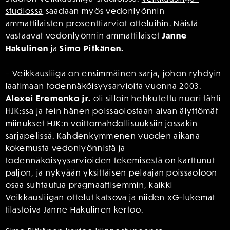
studiossa
saadaan myös vedonlyönnin
ammattilaisten prosenttiarviot otteluihin. Näistä
vastaavat vedonlyönnin ammattilaiset
Janne
Hakulinen
ja
Simo Pitkänen.
– Veikkausliiga on ensimmäinen sarja, johon ryhdyin
laatimaan todennäköisyysarvioita vuonna 2003.
Alexei Eremenko jr.
oli silloin hehkutettu nuori tähti
HJK:ssa ja tein hänen poissaolostaan aivan älyttömät
miinukset HJK:n voittomahdollisuuksiin jossakin
sarjapelissä. Kahdenkymmenen vuoden aikana
kokemusta vedonlyönnistä ja
todennäköisyysarvioiden tekemisestä on karttunut
paljon, ja nykyään yksittäisen pelaajan poissaoloon
osaa suhtautua pragmaattisemmin, kaikki
Veikkausliigan ottelut katsova ja niiden xG-lukemat
tilastoiva Janne Hakulinen kertoo.