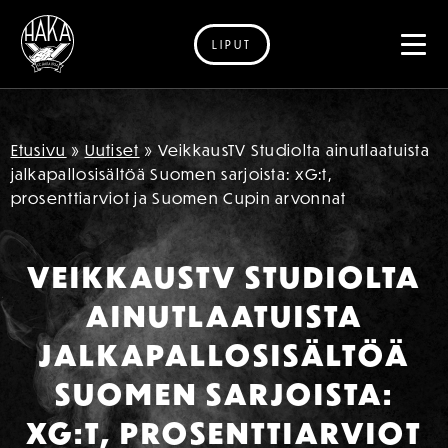
LIPUT
Siirry sisältöön
Etusivu
»
Uutiset
»
VeikkausTV Studiolta ainutlaatuista
jalkapallosisältöä Suomen sarjoista: xG:t,
prosenttiarviot ja Suomen Cupin arvonnat
VEIKKAUSTV STUDIOLTA
AINUTLAATUISTA
JALKAPALLOSISÄLTÖÄ
SUOMEN SARJOISTA:
XG:T, PROSENTTIARVIOT