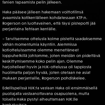
fanien tapaamista pelin jälkeen.
Haka pääsee jälleen hakemaan voittotilinsä
avaamista kotikentälleen kohdatessaan KTP:n.
Rogerson on luottavainen, että täysi pistepotti jää
perjantaina Tehtaan kentälle.
– Tarvitsemme ottelusta kolme pistettä saadaksemme
vähän momentumia käyntiin. Aiemmissa
kotiotteluissamme olemme menettäneet
loppuhetkillä johtomme, joten meidän on pidettävä
keskittymisemme koko pelin ajan. Olemme
harjoitelleet hyvin ja HJK-ottelussa oli tappiosta
huolimatta paljon hyvää, joten otetaan ne asiat
mukaan perjantaille, Rogerson pohdiskelee.
Edellispelissä HJK:ta vastaan Haka oli ensimmäisellä
puoliajalla vastaanottavana osapuolena, mutta
toisella Haka pystyi aiheuttamaan HJK:lle
hankaluuksia.