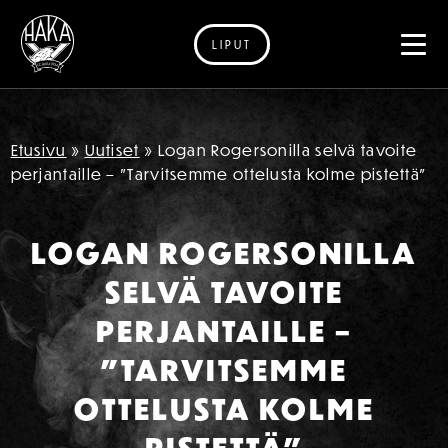
LIPUT
Siirry sisältöön
Etusivu
»
Uutiset
»
Logan Rogersonilla selvä tavoite
perjantaille – ”Tarvitsemme ottelusta kolme pistettä”
LOGAN ROGERSONILLA
SELVÄ TAVOITE
PERJANTAILLE –
”TARVITSEMME
OTTELUSTA KOLME