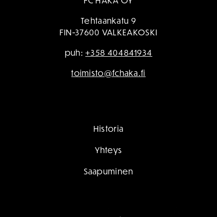
FC HAKA OY
Tehtaankatu 9
FIN-37600 VALKEAKOSKI
puh:
+358 404841934
toimisto@fchaka.fi
Historia
Yhteys
Saapuminen