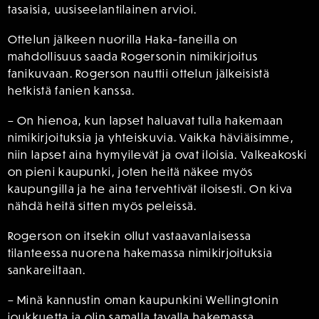
tasaisia, uusiseelantilainen arvioi.
Ottelun jälkeen nuorilla Haka-faneilla on
mahdollisuus saada Rogersonin nimikirjoitus
fanikuvaan. Rogerson nauttii ottelun jälkeisistä
hetkistä fanien kanssa.
– On hienoa, kun lapset haluavat tulla hakemaan
nimikirjoituksia ja yhteiskuvia. Vaikka häviäisimme,
niin lapset aina hymyilevät ja ovat iloisia. Valkeakoski
on pieni kaupunki, joten heitä näkee myös
kaupungilla ja he aina tervehtivät iloisesti. On kiva
nähdä heitä sitten myös peleissä.
Rogerson on itsekin ollut vastaavanlaisessa
tilanteessa nuorena hakemassa nimikirjoituksia
sankareiltaan.
– Minä kannustin oman kaupunkini Wellingtonin
joukkuetta ja olin samalla tavalla hakemassa