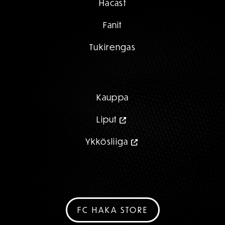
Hacast
Fanit
Tukirengas
Kauppa
Liput
Ykkösliiga
FC HAKA STORE