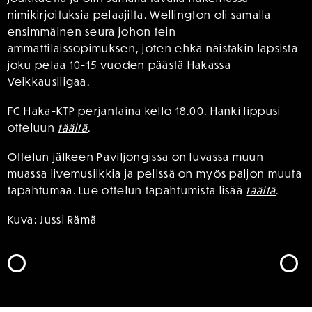
nimikirjoituksia pelaajilta. Wellington oli samalla
ensimmäinen seura johon tein
ammattilaissopimuksen, joten ehkä näistäkin lapsista
joku pelaa 10-15 vuoden päästä Hakassa
Veikkausliigaa.
FC Haka-KTP perjantaina kello 18.00. Hanki lippusi
otteluun
täältä
.
Ottelun jälkeen Paviljongissa on luvassa muun
muassa livemusiikkia ja pelissä on myös paljon muuta
tapahtumaa. Lue ottelun tapahtumista lisää
täältä
.
Kuva: Jussi Rämä