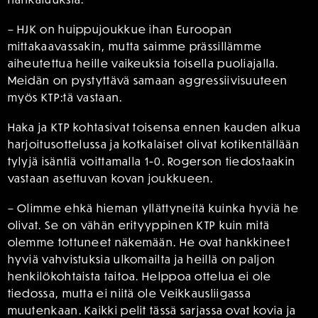
– HJK on huippujoukkue ihan Euroopan
mittakaavassakin, mutta saimme prässillämme
aiheutettua heille vaikeuksia toisella puoliajalla.
Meidän on pystyttävä samaan aggressiivisuuteen
myös KTP:tä vastaan.
Haka ja KTP kohtasivat toisensa ennen kauden alkua
harjoitusottelussa ja kotkalaiset olivat kotikentällään
tylyjä isäntiä voittamalla 1-0. Rogerson tiedostaakin
vastaan asettuvan kovan joukkueen.
– Olimme ehkä hieman yllättyneitä kuinka hyviä he
olivat. Se on vähän erityyppinen KTP kuin mitä
olemme tottuneet näkemään. He ovat hankkineet
hyviä vahvistuksia ulkomailta ja heillä on paljon
henkilökohtaista taitoa. Helppoa ottelua ei ole
tiedossa, mutta ei niitä ole Veikkausliigassa
muutenkaan. Kaikki pelit tässä sarjassa ovat kovia ja