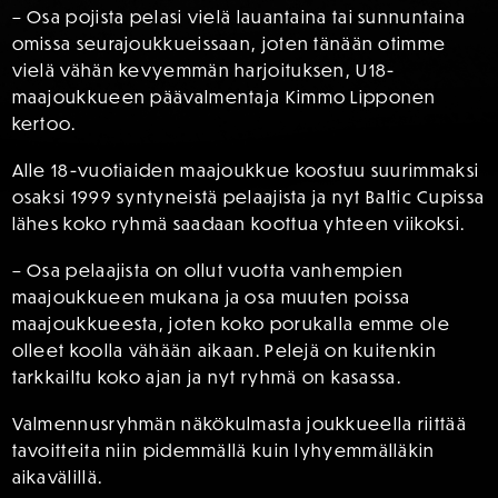
– Osa pojista pelasi vielä lauantaina tai sunnuntaina
omissa seurajoukkueissaan, joten tänään otimme
vielä vähän kevyemmän harjoituksen, U18-
maajoukkueen päävalmentaja Kimmo Lipponen
kertoo.
Alle 18-vuotiaiden maajoukkue koostuu suurimmaksi
osaksi 1999 syntyneistä pelaajista ja nyt Baltic Cupissa
lähes koko ryhmä saadaan koottua yhteen viikoksi.
– Osa pelaajista on ollut vuotta vanhempien
maajoukkueen mukana ja osa muuten poissa
maajoukkueesta, joten koko porukalla emme ole
olleet koolla vähään aikaan. Pelejä on kuitenkin
tarkkailtu koko ajan ja nyt ryhmä on kasassa.
Valmennusryhmän näkökulmasta joukkueella riittää
tavoitteita niin pidemmällä kuin lyhyemmälläkin
aikavälillä.