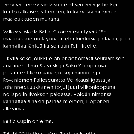
tässä vaiheessa vielä suhteellisen laaja ja hetken
kunto ratkaisee sitten sen, kuka pelaa milloinkin
maajoukkueen mukana.
Valkeakoskella Baltic Cupissa esiintyvä U18-
maajoukkue on täynnä mielenkiintoisia pelaajia, joita
kannattaa lähteä katsomaan Tehtikselle.
– Kyllä koko joukkue on ehdottomasti seuraamisen
arvoinen. Timo Stavitski ja Saku Ylätupa ovat
pelanneet koko kauden isoja minuutteja
Rovaniemen Palloseurassa Veikkausliigassa ja
Johannes Luukkanen torjui juuri viikonloppuna
nollapelin Ilveksen paidassa. Heidän nimensä
kannattaa ainakin painaa mieleen, Lipponen
alleviivaa.
Baltic Cupin ohjelma:
7.6. 14.00 Liettua – Viro, Tehtaan kenttä