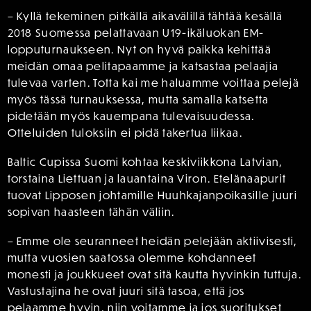
– Kyllä tekeminen pitkällä aikavälillä tähtää kesällä
2018 Suomessa pelattavaan U19-ikäluokan EM-
lopputurnaukseen. Nyt on hyvä paikka kehittää
meidän omaa pelitapaamme ja katsastaa pelaajia
tulevaa varten. Totta kai me haluamme voittaa pelejä
myös tässä turnauksessa, mutta samalla katsetta
pidetään myös kauempana tulevaisuudessa.
Otteluiden tuloksiin ei pidä takertua liikaa.
Baltic Cupissa Suomi kohtaa keskiviikkona Latvian,
torstaina Liettuan ja lauantaina Viron. Etelänaapurit
tuovat Lipposen johtamille Huuhkajanpoikasille juuri
sopivan haasteen tähän väliin.
– Emme ole seuranneet heidän pelejään aktiivisesti,
mutta vuosien saatossa olemme kohdanneet
monesti ja joukkueet ovat sitä kautta hyvinkin tuttuja.
Vastustajina he ovat juuri sitä tasoa, että jos
pelaamme hyvin, niin voitamme ja jos suoritukset