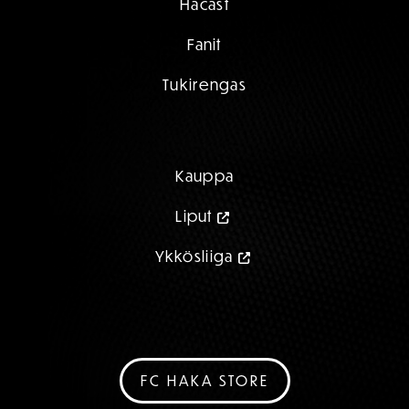
Hacast
Fanit
Tukirengas
Kauppa
Liput
Ykkösliiga
FC HAKA STORE