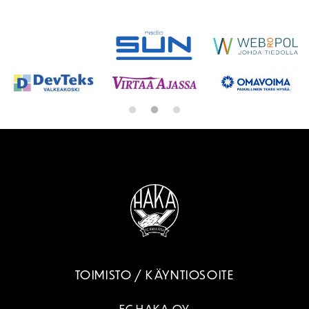
SPONSORIT
TOIMISTO / KÄYNTIOSOITE
FC HAKA OY