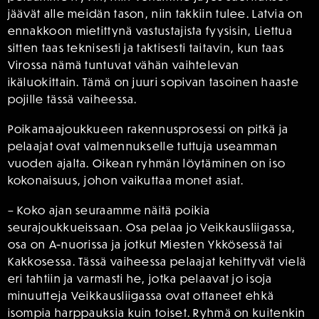
jäävät alle meidän tason, niin takkiin tulee. Latvia on
ennakkoon mietittynä vastustajista fyysisin, Liettua
sitten taas teknisesti ja taktisesti taitavin, kun taas
Virossa nämä tuntuvat vähän vaihtelevan
ikäluokittain. Tämä on juuri sopivan tasoinen haaste
pojille tässä vaiheessa.
Poikamaajoukkueen rakennusprosessi on pitkä ja
pelaajat ovat valmennukselle tuttuja useamman
vuoden ajalta. Oikean ryhmän löytäminen on iso
kokonaisuus, johon vaikuttaa monet asiat.
– Koko ajan seuraamme näitä poikia
seurajoukkueissaan. Osa pelaa jo Veikkausliigassa,
osa on A-nuorissa ja jotkut Miesten Ykkösessä tai
Kakkosessa. Tässä vaiheessa pelaajat kehittyvät vielä
eri tahtiin ja varmasti he, jotka pelaavat jo isoja
minuutteja Veikkausliigassa ovat ottaneet ehkä
isompia harppauksia kuin toiset. Ryhmä on kuitenkin