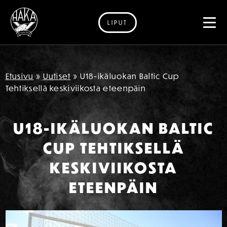
LIPUT
Siirry sisältöön
Etusivu
»
Uutiset
»
U18-ikäluokan Baltic Cup
Tehtiksellä keskiviikosta eteenpäin
U18-IKÄLUOKAN BALTIC
CUP TEHTIKSELLÄ
KESKIVIIKOSTA
ETEENPÄIN