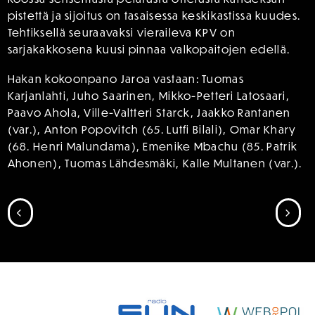
pistettä ja sijoitus on tasaisessa keskikastissa kuudes.
Tehtiksellä seuraavaksi vieraileva KPV on
sarjakakkosena kuusi pinnaa valkopaitojen edellä.
Hakan kokoonpano Jaroa vastaan: Tuomas
Karjanlahti, Juho Saarinen, Mikko-Petteri Latosaari,
Paavo Ahola, Ville-Valtteri Starck, Jaakko Rantanen
(var.), Anton Popovitch (65. Lutfi Bilali), Omar Khary
(68. Henri Malundama), Emenike Mbachu (85. Patrik
Ahonen), Tuomas Lähdesmäki, Kalle Multanen (var.).
SIIRRY EDELLISEEN
SII
SPONSORIT