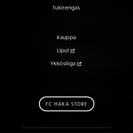
Tukirengas
Kauppa
Liput
Ykkösliiga
FC HAKA STORE