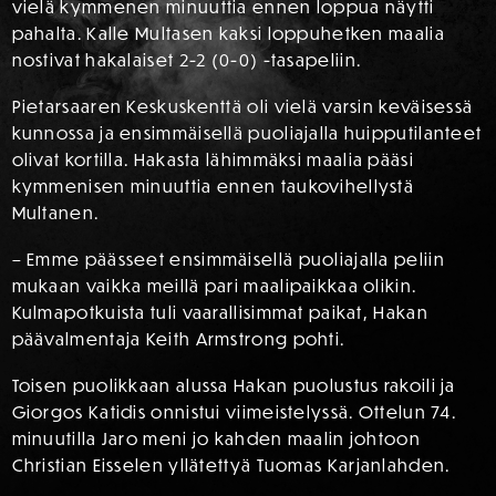
vielä kymmenen minuuttia ennen loppua näytti
pahalta. Kalle Multasen kaksi loppuhetken maalia
nostivat hakalaiset 2-2 (0-0) -tasapeliin.
Pietarsaaren Keskuskenttä oli vielä varsin keväisessä
kunnossa ja ensimmäisellä puoliajalla huipputilanteet
olivat kortilla. Hakasta lähimmäksi maalia pääsi
kymmenisen minuuttia ennen taukovihellystä
Multanen.
– Emme päässeet ensimmäisellä puoliajalla peliin
mukaan vaikka meillä pari maalipaikkaa olikin.
Kulmapotkuista tuli vaarallisimmat paikat, Hakan
päävalmentaja Keith Armstrong pohti.
Toisen puolikkaan alussa Hakan puolustus rakoili ja
Giorgos Katidis onnistui viimeistelyssä. Ottelun 74.
minuutilla Jaro meni jo kahden maalin johtoon
Christian Eisselen yllätettyä Tuomas Karjanlahden.