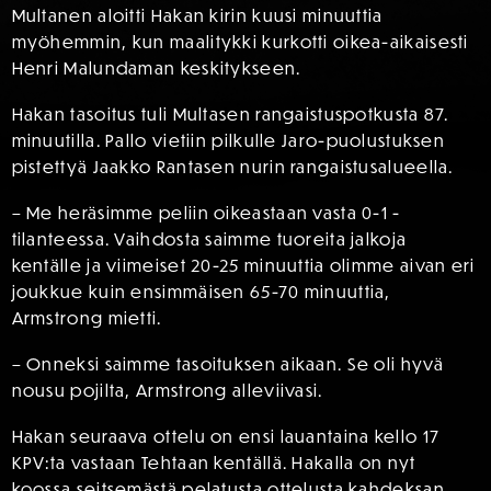
Multanen aloitti Hakan kirin kuusi minuuttia
myöhemmin, kun maalitykki kurkotti oikea-aikaisesti
Henri Malundaman keskitykseen.
Hakan tasoitus tuli Multasen rangaistuspotkusta 87.
minuutilla. Pallo vietiin pilkulle Jaro-puolustuksen
pistettyä Jaakko Rantasen nurin rangaistusalueella.
– Me heräsimme peliin oikeastaan vasta 0-1 -
tilanteessa. Vaihdosta saimme tuoreita jalkoja
kentälle ja viimeiset 20-25 minuuttia olimme aivan eri
joukkue kuin ensimmäisen 65-70 minuuttia,
Armstrong mietti.
– Onneksi saimme tasoituksen aikaan. Se oli hyvä
nousu pojilta, Armstrong alleviivasi.
Hakan seuraava ottelu on ensi lauantaina kello 17
KPV:ta vastaan Tehtaan kentällä. Hakalla on nyt
koossa seitsemästä pelatusta ottelusta kahdeksan