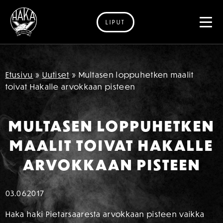
LIPUT
Siirry sisältöön
Etusivu
»
Uutiset
»
Multasen loppuhetken maalit
toivat Hakalle arvokkaan pisteen
MULTASEN LOPPUHETKEN
MAALIT TOIVAT HAKALLE
ARVOKKAAN PISTEEN
03.06
2017
Haka haki Pietarsaaresta arvokkaan pisteen vaikka