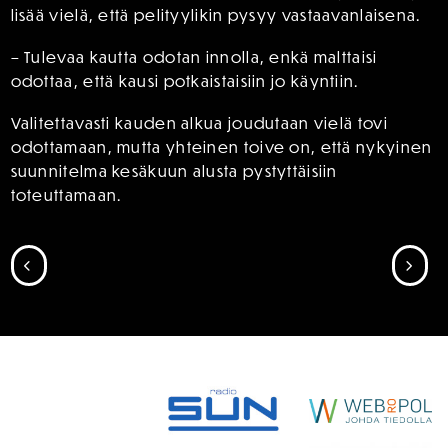
lisää vielä, että pelityylikin pysyy vastaavanlaisena.
– Tulevaa kautta odotan innolla, enkä malttaisi
odottaa, että kausi potkaistaisiin jo käyntiin.
Valitettavasti kauden alkua joudutaan vielä tovi
odottamaan, mutta yhteinen toive on, että nykyinen
suunnitelma kesäkuun alusta pystyttäisiin
toteuttamaan.
SIIRRY EDELLISEEN
SII
SPONSORIT