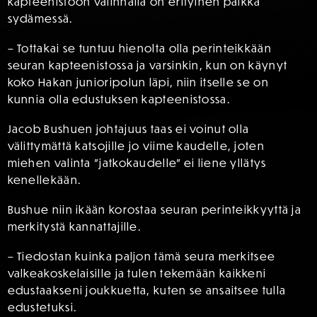
kapteenistoon valinnalla on erityinen paikka
sydämessä.
– Tottakai se tuntuu hienolta olla perinteikkään
seuran kapteenistossa ja varsinkin, kun on käynyt
koko Hakan junioripolun läpi, niin itselle se on
kunnia olla edustuksen kapteenistossa.
Jacob Bushuen johtajuus taas ei voinut olla
välittymättä katsojille jo viime kaudelle, joten
miehen valinta ”jatkokaudelle” ei liene yllätys
kenellekään.
Bushue niin ikään korostaa seuran perinteikkyyttä ja
merkitystä kannattajille.
– Tiedostan kuinka paljon tämä seura merkitsee
valkeakoskelaisille ja tulen tekemään kaikkeni
edustaakseni joukkuetta, kuten se ansaitsee tulla
edustetuksi.