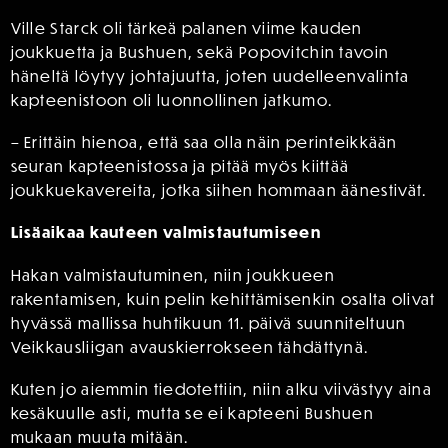
Ville Starck oli tärkeä palanen viime kauden
joukkuetta ja Bushuen, sekä Popovitchin tavoin
häneltä löytyy johtajuutta, joten uudelleenvalinta
kapteenistoon oli luonnollinen jatkumo.
– Erittäin hienoa, että saa olla näin perinteikkään
seuran kapteenistossa ja pitää myös kiittää
joukkuekavereita, jotka siihen hommaan äänestivät.
Lisäaikaa kauteen valmistautumiseen
Hakan valmistautuminen, niin joukkueen
rakentamisen, kuin pelin kehittämisenkin osalta olivat
hyvässä mallissa huhtikuun 11. päivä suunniteltuun
Veikkausliigan avauskierrokseen tähdättynä.
Kuten jo aiemmin tiedotettiin, niin alku viivästyy aina
kesäkuulle asti, mutta se ei kapteeni Bushuen
mukaan muuta mitään.