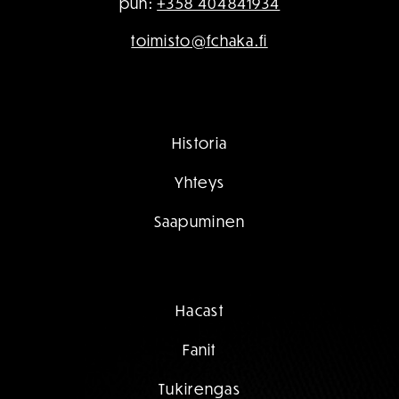
puh:
+358 404841934
toimisto@fchaka.fi
Historia
Yhteys
Saapuminen
Hacast
Fanit
Tukirengas