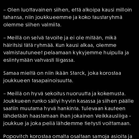
– Olen luottavainen siihen, että alkoipa kausi milloin
tahansa, niin joukkueemme ja koko taustaryhmä
olemme siihen valmiita.
– Meillä on selvä tavoite ja ei ole mitään, mikä
häiritsisi tätä ryhmää. Kun kausi alkaa, olemme
valmistautuneet pelaamaan kykyjemme huipulla ja
esiintymään vahvasti liigassa.
Samaa mieltä on niin ikään Starck, joka korostaa
joukkueen tasapainoisuutta.
– Meillä on hyvä sekoitus nuoruutta ja kokemusta.
Joukkueen runko säilyi hyvin kasassa ja siihen päälle
saatiin muutama hyvä hankinta. Tulevaan kauteen
lähdetään haastamaan ihan jokainen Veikkausliiga -
joukkue ja joka peliä lähdemme tietysti voittamaan.
Popovitch korostaa omalta osaltaan samoja asioita ja