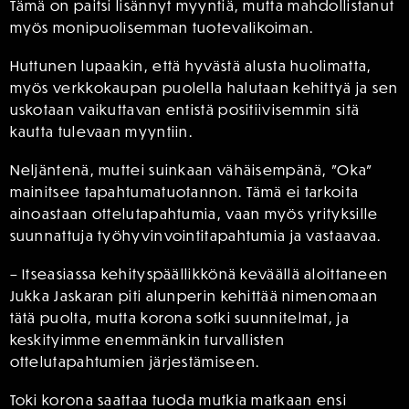
Tämä on paitsi lisännyt myyntiä, mutta mahdollistanut
myös monipuolisemman tuotevalikoiman.
Huttunen lupaakin, että hyvästä alusta huolimatta,
myös verkkokaupan puolella halutaan kehittyä ja sen
uskotaan vaikuttavan entistä positiivisemmin sitä
kautta tulevaan myyntiin.
Neljäntenä, muttei suinkaan vähäisempänä, ”Oka”
mainitsee tapahtumatuotannon. Tämä ei tarkoita
ainoastaan ottelutapahtumia, vaan myös yrityksille
suunnattuja työhyvinvointitapahtumia ja vastaavaa.
– Itseasiassa kehityspäällikkönä keväällä aloittaneen
Jukka Jaskaran piti alunperin kehittää nimenomaan
tätä puolta, mutta korona sotki suunnitelmat, ja
keskityimme enemmänkin turvallisten
ottelutapahtumien järjestämiseen.
Toki korona saattaa tuoda mutkia matkaan ensi