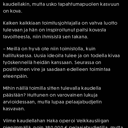
kaudellakin, mutta usko tapahtumapuolen kasvuun
on kova.
Kaiken kaikkiaan toimitusjohtajalla on vahva luotto
tulevaan ja hän on inspiroitunut paitsi kovasta
tavoitteesta, niin ihmisistä sen takana.
– Meillä on hyvä ote niin toimistolla, kuin
hallituksessa. Uusia ideoita tulee ja on todella kivaa
työskennellä heidän kanssaan. Seurassa on
positiivinen vire ja saadaan edelleen toimintaa
eteenpäin.
Mihin näillä toimilla sitten tulevalla kaudella
päästään? Huttunen on varovainen lukuja
arvioidessaan, mutta lupaa pelaajabudjetin
kasvavan.
Viime kaudellahan Haka operoi Veikkausliigan
pienimmällä, noin 380 000 € pelaajabudjetilla, mutta