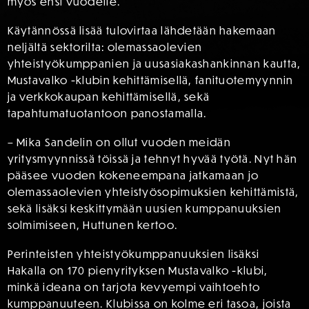
myös ensi vuodelle.
Käytännössä lisää tulovirtaa lähdetään hakemaan
neljältä sektorilta: olemassaolevien
yhteistyökumppanien ja uusasiakashankinnan kautta,
Mustavalko -klubin kehittämisellä, fanituotemyynnin
ja verkkokaupan kehittämisellä, sekä
tapahtumatuotantoon panostamalla.
– Mika Sandelin on ollut vuoden meidän
yritysmyynnissä töissä ja tehnyt hyvää työtä. Nyt hän
pääsee vuoden kokeneempana jatkamaan jo
olemassaolevien yhteistyösopimuksien kehittämistä,
sekä lisäksi keskittymään uusien kumppanuuksien
solmimiseen, Huttunen kertoo.
Perinteisten yhteistyökumppanuuksien lisäksi
Hakalla on 170 pienyrityksen Mustavalko -klubi,
minkä ideana on tarjota kevyempi vaihtoehto
kumppanuuteen. Klubissa on kolme eri tasoa, joista