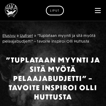
LIPUT
Siirry sisältöön
Etusivu
»
Uutiset
»
”Tuplataan myynti ja sitä myötä
pelaajabudjetti” – tavoite inspiroi Olli Huttusta
”TUPLATAAN MYYNTI JA
SITÄ MYÖTÄ
PELAAJABUDJETTI” –
TAVOITE INSPIROI OLLI
HUTTUSTA