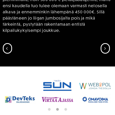
ensi kaudella tuo tulee olemaan varmasti nelosella
alkava ja ennemminkin lähempänä 450 000€. Sillä
päästäneen jo liigan jumbosijalta pois ja mikä
tärkeintä, pystytään rakentamaan entistä
kilpailukykyisempi joukkue.
SIIRRY EDELLISEEN
SII
SPONSORIT