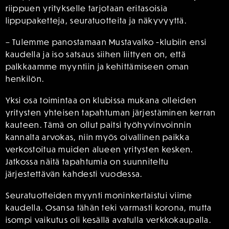
riippuen yritykselle tarjotaan eritasoisia
lippupaketteja, seuratuotteita ja näkyvyyttä.
– Tulemme panostamaan Mustavalko -klubiin ensi
kaudella ja iso satsaus siihen liittyen on, että
palkkaamme myyntiin ja kehittämiseen oman
henkilön.
Yksi osa toimintaa on klubissa mukana olleiden
yritysten yhteisen tapahtuman järjestäminen kerran
kauteen. Tämä on ollut paitsi työhyvinvoinnin
kannalta arvokas, niin myös oivallinen paikka
verkostoitua muiden alueen yritysten kesken.
Jatkossa näitä tapahtumia on suunniteltu
järjestettävän kahdesti vuodessa.
Seuratuotteiden myynti moninkertaistui viime
kaudella. Osansa tähän teki varmasti korona, mutta
isompi vaikutus oli kesällä avatulla verkkokaupalla.