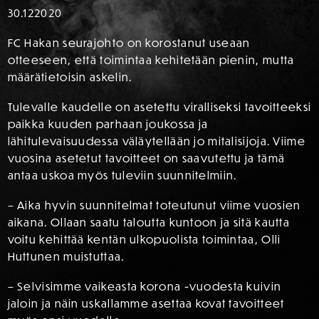
30.12
2020
FC Hakan seurajohto on korostanut useaan
otteeseen, että toimintaa kehitetään pienin, mutta
määrätietoisin askelin.
Tulevalle kaudelle on asetettu viralliseksi tavoitteeksi
paikka kuuden parhaan joukossa ja
lähitulevaisuudessa väläytellään jo mitalisijoja. Viime
vuosina asetetut tavoitteet on saavutettu ja tämä
antaa uskoa myös tuleviin suunnitelmiin.
– Aika hyvin suunnitelmat toteutunut viime vuosien
aikana. Ollaan saatu taloutta kuntoon ja sitä kautta
voitu kehittää kentän ulkopuolista toimintaa, Olli
Huttunen muistuttaa.
– Selvisimme vaikeasta korona -vuodesta kuivin
jaloin ja näin uskallamme asettaa kovat tavoitteet