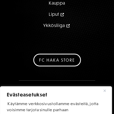
Kauppa
Liput
Ykkösliiga
FC HAKA STORE
Evästeasetukset
Käytämme verkkosivustollamme evästeitä, jotta
voisimme tarjota sinulle parhaan