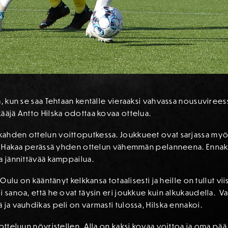
a, kun se saa Tehtaan kentälle vieraaksi vahvassa nousuviree
ääjä Antto Hilska odottaa kovaa ottelua.
ahden ottelun voittoputkessa. Joukkueet ovat sarjassa myös p
että Hakaa perässä yhden ottelun vähemmän pelanneena. Enna
a jännittävää kamppailua.
 Oulu on kääntänyt kelkkansa totaalisesti ja heille on tullut vii
i sanoa, että he ovat täysin eri joukkue kuin alkukaudella. V
 ja vauhdikas peli on varmasti tulossa, Hilska ennakoi.
 otteluun nöyristellen. Alla on kaksi kovaa voittoa ja oma pä