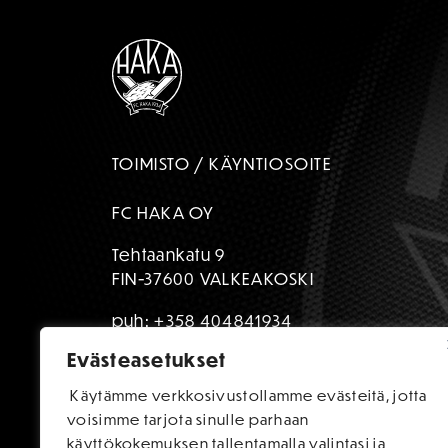
TOIMISTO / KÄYNTIOSOITE
FC HAKA OY
Tehtaankatu 9
FIN-37600 VALKEAKOSKI
puh:
+358 404841934
Evästeasetukset
toimisto@fchaka.fi
Käytämme verkkosivustollamme evästeitä, jotta
voisimme tarjota sinulle parhaan
käyttökokemuksen tallentamalla valintasi ja