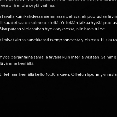
reseptiä ei ole syytä vaihtaa.
a tavalla kuin kahdessa aiemmassa pelissä, eli puolustaa tiivii
lisuudet saada kolme pistettä. Yritetään jatkaa hyvää puolu
Skarpataan vielä vähän hyökkäyksessä, niin hyvä tulee.
at imivät virtaa äänekkäästi tsempanneesta yleisöstä. Hilska 
yös perjantaina samalla tavalla kuin Interiä vastaan. Saimme si
tävämme kentällä.
. Tehtaan kentällä kello 18.30 alkaen. Ottelun lipunmyynnistä