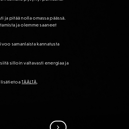
sti ja pitää nolla omassa päässä.
stamista ja olemme saaneet
toivoo samanlaista kannatusta
itä silloin valtavasti energiaa ja
 lisätietoa
TÄÄLTÄ
.
SIIRRY SEURAAVAAN