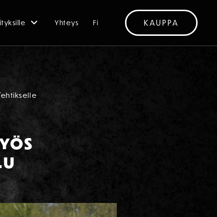
KAUPPA
ityksille
Yhteys
Fi
Tehtikselle
MYÖS
LU