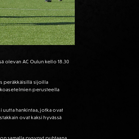
ssä olevan AC Oulun kello 18.30
eräkkäisillä sijoilla
kkoasetelmien perusteella
si uutta hankintaa, jotka ovat
astakkain ovat kaksi hyvässä
ä on samalla pysynyt puhtaana.