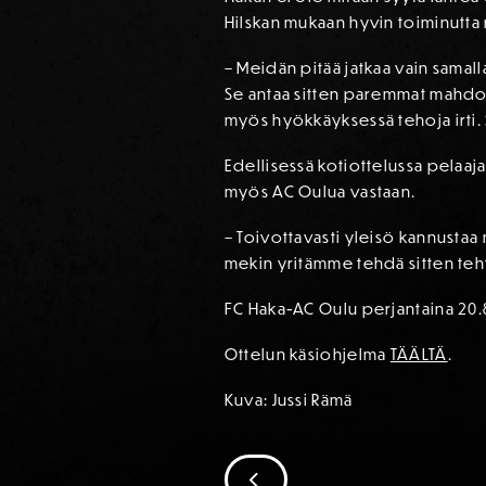
Hilskan mukaan hyvin toiminutta 
– Meidän pitää jatkaa vain samall
Se antaa sitten paremmat mahdol
myös hyökkäyksessä tehoja irti. 
Edellisessä kotiottelussa pelaaj
myös AC Oulua vastaan.
– Toivottavasti yleisö kannustaa m
mekin yritämme tehdä sitten teh
FC Haka-AC Oulu perjantaina 20.8
Ottelun käsiohjelma
TÄÄLTÄ
.
Kuva: Jussi Rämä
SIIRRY EDELLISEEN