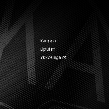
Kauppa
Liput
Ykkösliiga