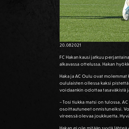
20.08
2021
FC Hakan kausi jatkuu perjantain
alkavassa ottelussa. Hakan hyökk
Haka ja AC Oulu ovat molemmat k
oululaisten ollessa kaksi pist
voidaankin odottaa tasaväkistä j
– Tosi tiukka matsi on tulossa. AC
osoittautuneet onnistuneiksi. Vo
vireessä olevaa joukkuetta. Hyvä
Hakan ei ole mitään syytä lähteä