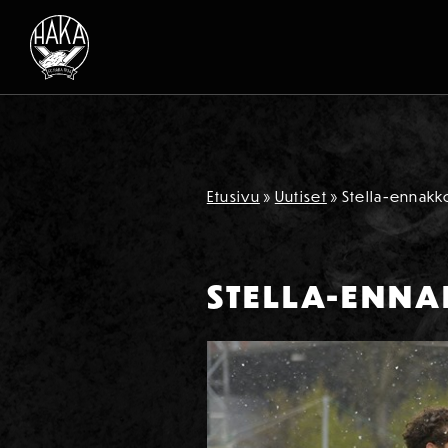
Siirry sisältöön
Etusivu
»
Uutiset
»
Stella-ennakk
STELLA-ENNA