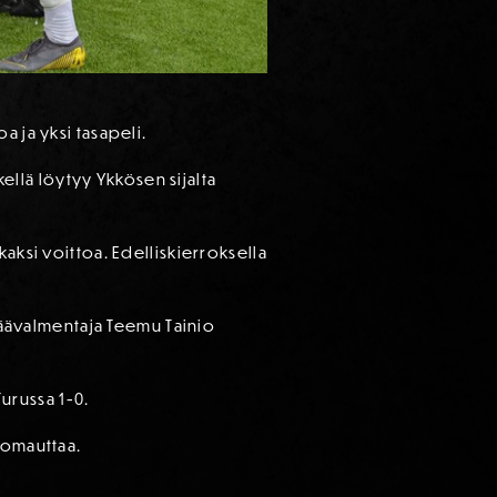
a ja yksi tasapeli.
kellä löytyy Ykkösen sijalta
aksi voittoa. Edelliskierroksella
 päävalmentaja Teemu Tainio
Turussa 1-0.
uomauttaa.