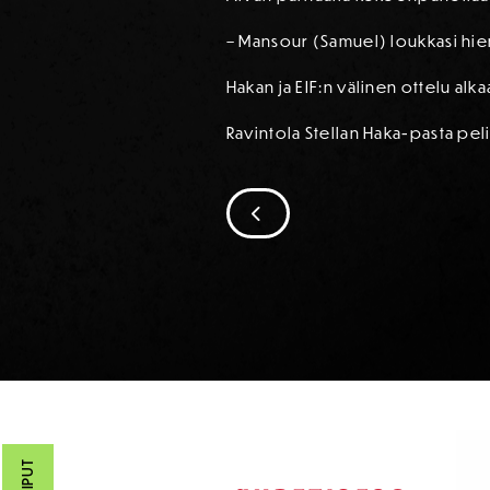
– Mansour (Samuel) loukkasi hiem
Hakan ja EIF:n välinen ottelu alkaa
Ravintola Stellan Haka-pasta peli
SIIRRY EDELLISEEN
SPONSORIT