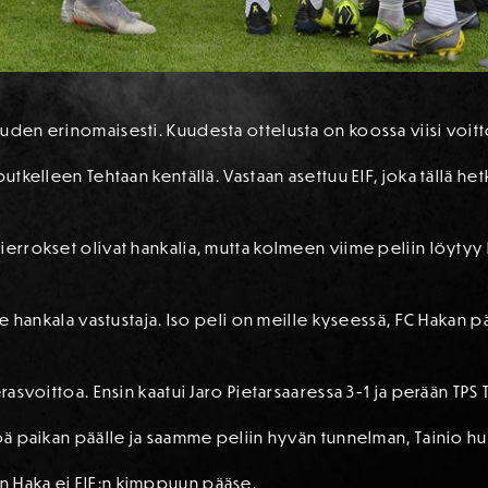
uden erinomaisesti. Kuudesta ottelusta on koossa viisi voitto
utkelleen Tehtaan kentällä. Vastaan asettuu EIF, joka tällä het
ierrokset olivat hankalia, mutta kolmeen viime peliin löytyy k
lle hankala vastustaja. Iso peli on meille kyseessä, FC Hakan
rasvoittoa. Ensin kaatui Jaro Pietarsaaressa 3-1 ja perään TPS 
söä paikan päälle ja saamme peliin hyvän tunnelman, Tainio h
n Haka ei EIF:n kimppuun pääse.