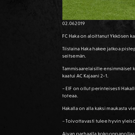
02.06
2019
FC Haka on aloittanut Ykkösen ka
Tiistaina Haka hakee jatkoa pistep
seitsemän.
Tammisaarelaisille ensimmäiset k
kaatui AC Kajaani 2-1.
– EIF on ollut perinteisesti Haka
toteaa.
Hakalla on alla kaksi maukasta vie
– Toivottavasti tulee hyvin ylei
Aivan parhaalla kokoonpanollaa