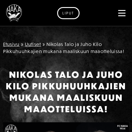
LIPUT
Siirry sisältöön
Etusivu
»
Uutiset
»
Nikolas Talo ja Juho Kilo
Pikkuhuuhkajien mukana maaliskuun maaotteluissa!
NIKOLAS TALO JA JUHO
KILO PIKKUHUUHKAJIEN
MUKANA MAALISKUUN
MAAOTTELUISSA!