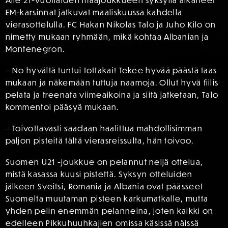
Alle 21-vuotiaiden maajoukkueen syksyllä alkaneet
EM-karsinnat jatkuvat maaliskuussa kahdella
vierasottelulla. FC Hakan Nikolas Talo ja Juho Kilo on
nimetty mukaan ryhmään, mikä kohtaa Albanian ja
Montenegron.
– No hyvältä tuntui tottakai! Tekee hyvää päästä taas
mukaan ja näkemään tuttuja naamoja. Ollut hyvä fiilis
pelata ja treenata viimeaikoina ja siitä jatketaan, Talo
kommentoi pääsyä mukaan.
– Toivottavasti saadaan haalittua mahdollisimman
paljon pisteitä tältä vierasreissulta, hän toivoo.
Suomen U21 -joukkue on pelannut neljä ottelua,
mistä kasassa kuusi pistettä. Syksyn otteluiden
jälkeen Sveitsi, Romania ja Albania ovat päässeet
Suomelta muutaman pisteen karkumatkalle, mutta
yhden pelin enemmän pelanneina, joten kaikki on
edelleen Pikkuhuuhkajien omissa käsissä näissä