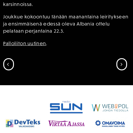
karsinnoissa.
Joukkue kokoontuu tänään maanantaina leiritykseen
ja ensimmäisenä edessä oleva Albania ottelu
pelataan perjantaina 22.3.
Palloliiton uutinen
.
SIIRRY EDELLISEEN
SII
SPONSORIT