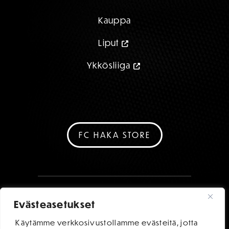
Kauppa
Liput
Ykkösliiga
FC HAKA STORE
Evästeasetukset
Käytämme verkkosivustollamme evästeitä, jotta