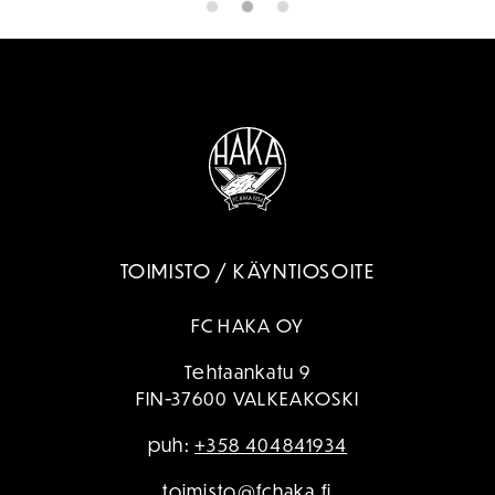
TOIMISTO / KÄYNTIOSOITE
FC HAKA OY
Tehtaankatu 9
FIN-37600 VALKEAKOSKI
puh:
+358 404841934
toimisto@fchaka.fi