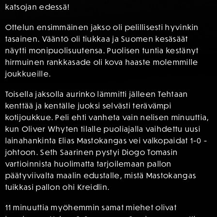
katsojan edessä!
Ottelun ensimmäinen jakso oli pelillisesti hyvinkin
tasainen. Vääntö oli tiukkaa ja Suomen kesäsäät
näytti monipuolisuutensa. Puolisen tuntia kestänyt
hirmuinen rankkasade oli kova haaste molemmille
joukkueille.
Toisella jaksolla aurinko lämmitti jälleen Tehtaan
kenttää ja kentälle juoksi selvästi terävämpi
kotijoukkue. Peli ehti vanheta vain nelisen minuuttia,
kun Oliver Whyten tilalle puoliajalla vaihdettu uusi
lainahankinta Elias Mastokangas vei valkopaidat 1-0 -
johtoon. Seth Saarinen pystyi Diogo Tomasin
vartioinnista huolimatta tarjoilemaan pallon
päätyviivalta maalin edustalle, mistä Mastokangas
tuikkasi pallon ohi Kreidlin.
11 minuuttia myöhemmin samat miehet olivat