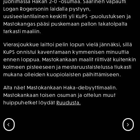
juonimassa Hakan 2-0 -osumaa. Saarinen vapautti
Logan Rogersonin laidalla pystyyn,
uusiseelantilainen keskitti yli KuPS -puolustuksen ja
Mastokangas pääsi puskemaan pallon takatolpalta
tarkasti maaliin.
Vierasjoukkue laittoi pelin lopun vielä jännäksi, sillä
KuPS onnistui kaventamaan kymmenisen minuuttia
ennen loppua. Mastokankaan maalit riittivät kuitenkin
kolmeen pisteeseen ja mestaruustaistelussa tiukasti
mukana olleiden kuopiolaisten päihittämiseen.
Alta näet Mastokankaan Haka-debyyttimaalin.
Mastokankaan toisen osuman ja ottelun muut
huippuhetket löydät
Ruudusta.
SIIRRY EDELLISEEN
SII