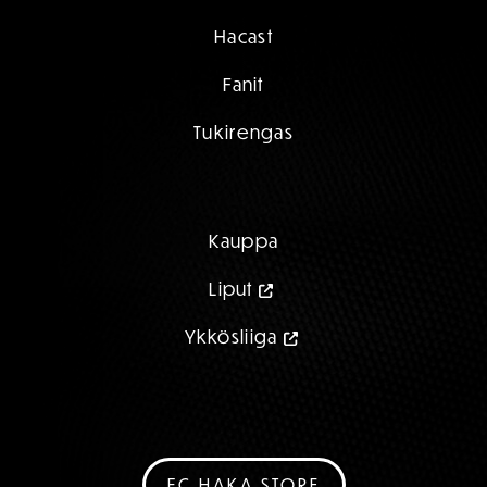
Hacast
Fanit
Tukirengas
Kauppa
Liput
Ykkösliiga
FC HAKA STORE