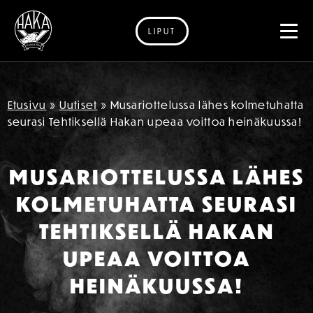
LIPUT
Siirry sisältöön
Etusivu
»
Uutiset
»
Musariottelussa lähes kolmetuhatta
seurasi Tehtiksellä Hakan upeaa voittoa heinäkuussa!
MUSARIOTTELUSSA LÄHES
KOLMETUHATTA SEURASI
TEHTIKSELLÄ HAKAN
UPEAA VOITTOA
HEINÄKUUSSA!