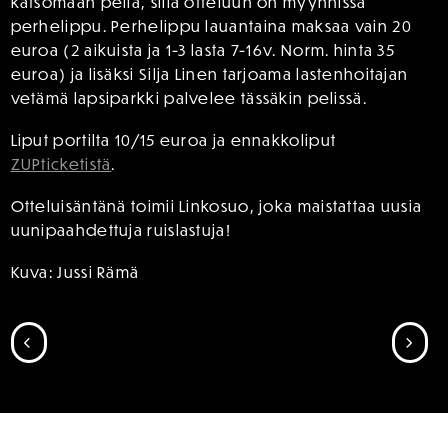
katsomaan peliä, sillä otteluun on myynnissä
perhelippu. Perhelippu lauantaina maksaa vain 20
euroa (2 aikuista ja 1-3 lasta 7-16v. Norm. hinta 35
euroa) ja lisäksi Silja Linen tarjoama lastenhoitajan
vetämä lapsiparkki palvelee tässäkin pelissä.
Liput portilta 10/15 euroa ja ennakkoliput
ZUPticketistä
.
Otteluisäntänä toimii Linkosuo, joka maistattaa uusia
uunipaahdettuja ruislastuja!
Kuva: Jussi Rämä
SIIRRY EDELLISEEN
SII
SPONSORIT