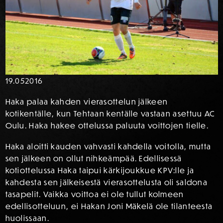
19.05
2016
Haka palaa kahden vierasottelun jälkeen
kotikentälle, kun Tehtaan kentälle vastaan asettuu AC
Oulu. Haka hakee ottelussa paluuta voittojen tielle.
Haka aloitti kauden vahvasti kahdella voitolla, mutta
sen jälkeen on ollut nihkeämpää. Edellisessä
kotiottelussa Haka taipui kärkijoukkue KPV:lle ja
kahdesta sen jälkeisestä vierasottelusta oli saldona
tasapelit. Vaikka voittoa ei ole tullut kolmeen
edellisotteluun, ei Hakan Joni Mäkelä ole tilanteesta
huolissaan.