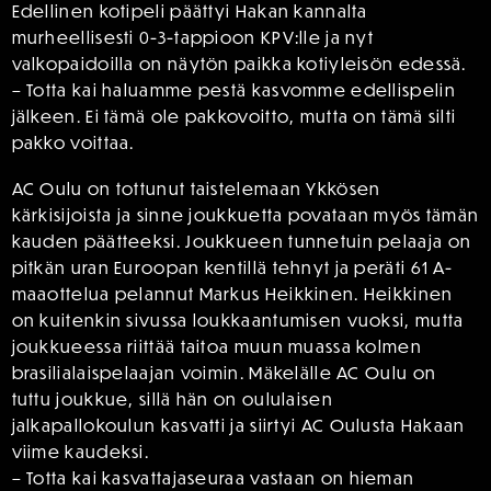
Edellinen kotipeli päättyi Hakan kannalta
murheellisesti 0-3-tappioon KPV:lle ja nyt
valkopaidoilla on näytön paikka kotiyleisön edessä.
– Totta kai haluamme pestä kasvomme edellispelin
jälkeen. Ei tämä ole pakkovoitto, mutta on tämä silti
pakko voittaa.
AC Oulu on tottunut taistelemaan Ykkösen
kärkisijoista ja sinne joukkuetta povataan myös tämän
kauden päätteeksi. Joukkueen tunnetuin pelaaja on
pitkän uran Euroopan kentillä tehnyt ja peräti 61 A-
maaottelua pelannut Markus Heikkinen. Heikkinen
on kuitenkin sivussa loukkaantumisen vuoksi, mutta
joukkueessa riittää taitoa muun muassa kolmen
brasilialaispelaajan voimin. Mäkelälle AC Oulu on
tuttu joukkue, sillä hän on oululaisen
jalkapallokoulun kasvatti ja siirtyi AC Oulusta Hakaan
viime kaudeksi.
– Totta kai kasvattajaseuraa vastaan on hieman