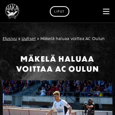
LIPUT
Siirry sisältöön
Etusivu
»
Uutiset
»
Mäkelä haluaa voittaa AC Oulun
MÄKELÄ HALUAA
VOITTAA AC OULUN