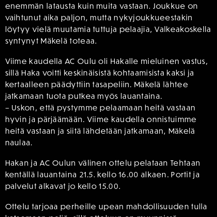
enemmän latausta kuin muita vastaan. Joukkue on
vaihtunut aika paljon, mutta nykyjoukkueestakin
löytyy vielä muutamia tuttuja pelaajia, Valkeakoskella
syntynyt Mäkelä toteaa.
Viime kaudella AC Oulu oli Hakalle mieluinen vastus,
sillä Haka voitti keskinäisistä kohtaamisista kaksi ja
kertaalleen päädyttiin tasapeliin. Mäkelä lähtee
jatkamaan tuota putkea myös lauantaina.
– Uskon, että pystymme pelaamaan heitä vastaan
hyvin ja pärjäämään. Viime kaudella onnistuimme
heitä vastaan ja siitä lähdetään jatkamaan, Mäkelä
naulaa.
Hakan ja AC Oulun välinen ottelu pelataan Tehtaan
kentällä lauantaina 21.5. kello 16.00 alkaen. Portit ja
palvelut alkavat jo kello 15.00.
Ottelu tarjoaa perheille upean mahdollisuuden tulla