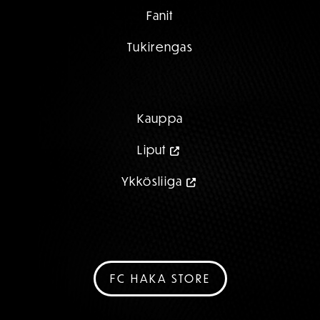
Fanit
Tukirengas
Kauppa
Liput
Ykkösliiga
FC HAKA STORE