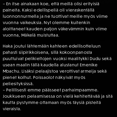
– En itse ainakaan koe, että meillä olisi erityisiä
paineita. Kaksi edellispeliä oli vieraskentällä
luonnonnurmella ja ne tuottivat meille myös viime
vuonna vaikeuksia. Nyt olemme kuitenkin
aloittaneet kauden paljon väkevämmin kuin viime
vuonna, Mäkelä muistuttaa.
Haka joutui lähtemään kahteen edellisotteluun
pahasti siipirikkoisena, sillä kokoonpanosta
puuttuivat pelikieltojen vuoksi maalitykki Dudu sekä
usean maalin tällä kaudella alustanut Emenike
Mbachu. Lisäksi pelaajistoa verottivat armeija sekä
pienet kolhut. Poissaolot näkyivät myös
peliesityksissä.
– Pelillisesti emme päässeet parhaimpaamme.
Joukkueen pelaamisessa on vielä kehitettävää ja sitä
kautta pystymme ottamaan myös täysiä pisteitä
vieraista.