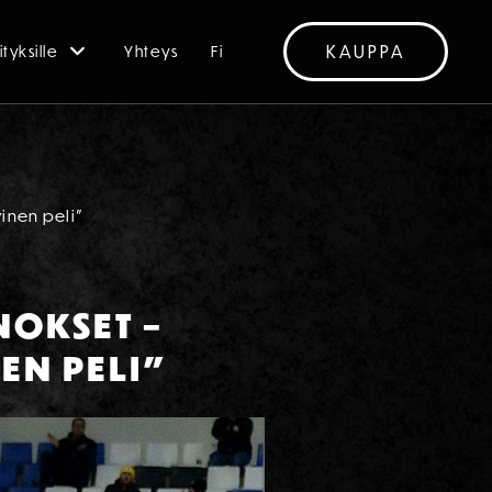
KAUPPA
ityksille
Yhteys
Fi
inen peli”
NOKSET –
EN PELI”