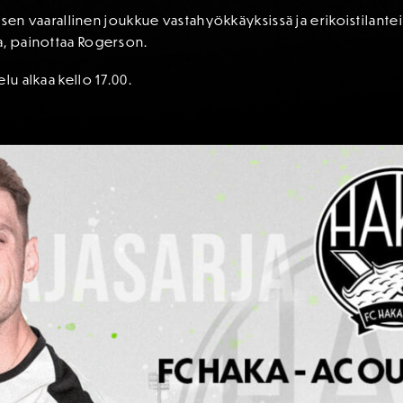
tyisen vaarallinen joukkue vastahyökkäyksissä ja erikoistilante
a, painottaa Rogerson.
lu alkaa kello 17.00.