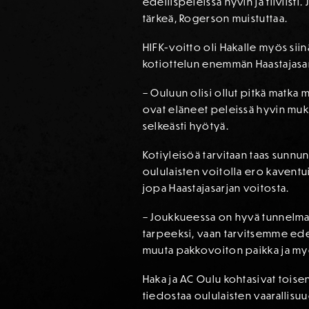
edellispeleissä hyvin ja tiiviist
tärkeä, Rogerson muistuttaa.
HIFK-voitto oli Hakalle myös sii
kotiottelun enemmän Haastajasarj
– Ouluun olisi ollut pitkä matka
ovat eläneet peleissä hyvin muka
selkeästi hyötyä.
Kotiyleisöä tarvitaan taas sunnun
oululaisten voitolla ero kaventu
jopa Haastajasarjan voitosta.
– Joukkueessa on hyvä tunnelma ja
tarpeeksi, vaan tarvitsemme ede
muuta pakkovoiton paikka ja myö
Haka ja AC Oulu kohtasivat toise
tiedostaa oululaisten vaarallisu