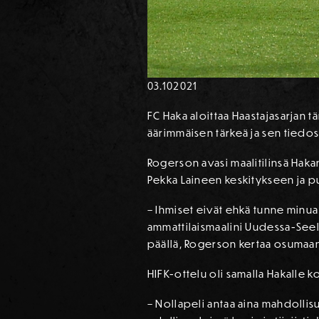
03.10
2021
FC Haka aloittaa Haastajasarjan 
äärimmäisen tärkeä ja sen tied
Rogerson avasi maalitilinsä Haka
Pekka Laineen keskitykseen ja pu
– Ihmiset eivät ehkä tunne minua
ammattilaismaalini Uudessa-Seel
päällä, Rogerson kertaa osumaa
HIFK-ottelu oli samalla Hakalle 
– Nollapeli antaa aina mahdoll