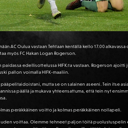
tänään AC Oulua vastaan Tehtaan kentällä kello 17.00 alkavass
ostaa myös FC Hakan Logan Rogerson.
n paidassa edellisottelussa HIFK:ta vastaan. Rogerson ajoitti 
ski pallon voimalla HIFK-maaliin.
 pääpelitaidoistani, mutta se on salainen aseeni. Tein itse a
annissa päällä ja mukava yhteensattuma, että tein nyt ensi
nsa.
kolmas peräkkäinen voitto ja kolmas peräkkäinen nollapeli.
isuuden voittaa. Olemme tehneet paljon töitä puolustuspeli