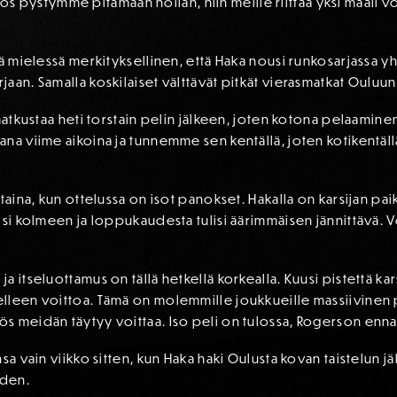
i. Jos pystymme pitämään nollan, niin meille riittää yksi maali
nä mielessä merkityksellinen, että Haka nousi runkosarjassa 
aan. Samalla koskilaiset välttävät pitkät vierasmatkat Ouluu
 matkustaa heti torstain pelin jälkeen, joten kotona pelaamin
na viime aikoina ja tunnemme sen kentällä, joten kotikentäl
taina, kun ottelussa on isot panokset. Hakalla on karsijan paik
isi kolmeen ja loppukaudesta tulisi äärimmäisen jännittävä. V
 itseluottamus on tällä hetkellä korkealla. Kuusi pistettä kar
lleen voittoa. Tämä on molemmille joukkueille massiivinen p
s meidän täytyy voittaa. Iso peli on tulossa, Rogerson enna
nsa vain viikko sitten, kun Haka haki Oulusta kovan taistelun 
uden.