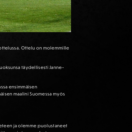
a ottelussa. Ottelu on molemmille
juoksunsa täydellisesti Janne-
siassa ensimmäisen
mmäisen maalini Suomessa myös
n eteen ja olemme puolustaneet