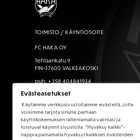
TOIMISTO / KÄYNTIOSOITE
FC HAKA OY
Tehtaankatu 9
FIN-37600 VALKEAKOSKI
puh:
+358 404841934
Evästeasetukset
toimisto@fchaka.fi
Käytämme verkkosivustollamme evästeitä, jotta
voisimme tarjota sinulle parhaan
käyttökokemuksen tallentamalla valintasi ja
toistuvat käynnit sivustolla. "Hyväksy kaikki"-
nappia painamalla hyväksyt kaikkien evästeiden