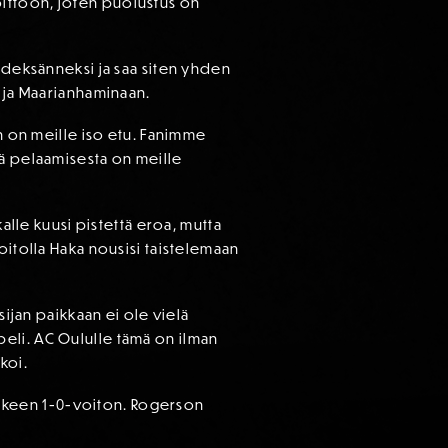
 voittoon, joten puolustus on
yhdeksänneksi ja saa siten yhden
n ja Maarianhaminaan.
en on meille iso etu. Fanimme
lä pelaamisesta on meille
alle kuusi pistettä eroa, mutta
oitolla Haka nousisi taistelemaan
sijan paikkaan ei ole vielä
eli. AC Oululle tämä on ilman
koi.
jälkeen 1-0-voiton. Rogerson