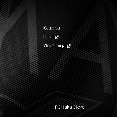
Kauppa
Liput
Ykkösliiga
FC Haka Store