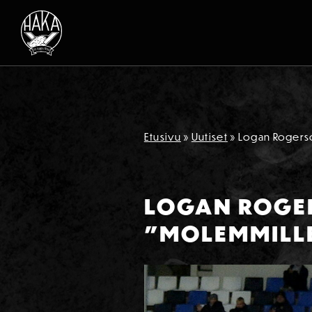
Siirry sisältöön
Etusivu
»
Uutiset
»
Logan Rogerso
LOGAN ROGER
”MOLEMMILLE