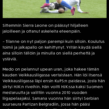
Sittemmin Sierra Leone on päässyt hiljalleen
jaloilleen ja ottanut askeleita eteenpäin.
– Tilanne on nyt paljon parempi kuin silloin. Koulutus
toimii ja jalkapallo on kehittynyt. Yritän käydä siellä
aina silloin tällöin ja minulla on siellä perhettä ja
ystäviä.
Medo on pelannut upean uran, joka hakee tämän
kauden Veikkausliigassa vertaistaan. Hän löi itsensä
Veikkausliigassa läpi ensin KuPS:n paidassa, josta hän
siirtyi HJK:n riveihin. Hän voitti HJK:ssa kaksi Suomen
mestaruutta ja valittiin vuonna 2010 vuoden
liigapelaajaksi. Samana vuonna hän siirtyi Serbian
suurseura Partizan Belgradiin, jossa hän pääsi