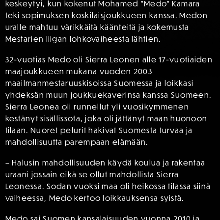
keskeytyi, kun kokenut Mohamed ”Medo” Kamara
teki sopimuksen koskilaisjoukkueen kanssa. Medon
uralle mahtuu värikkäitä käänteitä ja kokemusta
Mestarien liigan lohkovaiheesta lähtien.
32-vuotias Medo oli Sierra Leonen alle 17-vuotiaiden
maajoukkueen mukana vuoden 2003
maailmanmestaruuskisoissa Suomessa ja loikkasi
yhdeksän muun joukkuekaverinsa kanssa Suomeen.
Sierra Leonea oli runnellut yli vuosikymmenen
kestänyt sisällissota, joka oli jättänyt maan huonoon
tilaan. Nuoret pelurit hakivat Suomesta turvaa ja
mahdollisuutta parempaan elämään.
– Halusin mahdollisuuden käydä koulua ja rakentaa
uraani jossain eikä se ollut mahdollista Sierra
Leonessa. Sodan vuoksi maa oli heikossa tilassa siinä
vaiheessa, Medo kertoo loikkauksensa syistä.
Medo sai Suomen kansalaisuuden vuonna 2010 ja