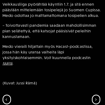
Veikkausliiga pyörähtää käyntiin 1.7. ja sitä ennen
päästään mittelemään tosipelejä jo Suomen Cupissa.
Medo odottaa jo malttamattomana tosipelien alkua.
– Toivottavasti pandemia saadaan mahdollisimman
pian selätettyä, että katsojat pääsisivät peleihin
kannustamaan.
Medo vieraili hiljattain myös Hacast-podcastissa,
jossa hän käy uransa vaiheita läpi
yksityiskohtaisemmin. Voit kuunnella podcastin
täältä
.
(Kuvat: Jussi Rämä)
SIIRRY EDELLISEEN
SII