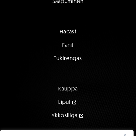
Saapuminen
Hacast
Fanit
Tukirengas
Kauppa
Liput
Ykkösliiga