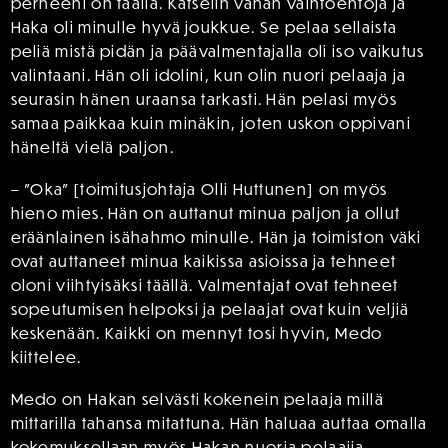
perheeni on täällä. Katselin vähän vaihtoehtoja ja
Haka oli minulle hyvä joukkue. Se pelaa sellaista
peliä mistä pidän ja päävalmentajalla oli iso vaikutus
valintaani. Hän oli idolini, kun olin nuori pelaaja ja
seurasin hänen uraansa tarkasti. Hän pelasi myös
samaa paikkaa kuin minäkin, joten uskon oppivani
häneltä vielä paljon.
– ”Oka” [toimitusjohtaja Olli Huttunen] on myös
hieno mies. Hän on auttanut minua paljon ja ollut
eräänlainen isähahmo minulle. Hän ja toimiston väki
ovat auttaneet minua kaikissa asioissa ja tehneet
oloni viihtyisäksi täällä. Valmentajat ovat tehneet
sopeutumisen helpoksi ja pelaajat ovat kuin veljiä
keskenään. Kaikki on mennyt tosi hyvin, Medo
kiittelee.
Medo on Hakan selvästi kokenein pelaaja millä
mittarilla tahansa mitattuna. Hän haluaa auttaa omalla
kokemuksellaan myös Hakan nuoria pelaajia.