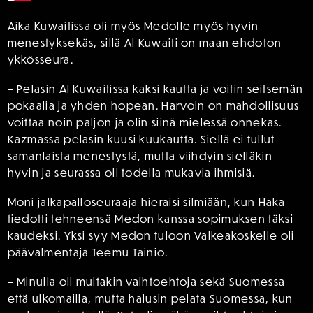
Aika Kuwaitissa oli myös Medolle myös hyvin
menestyksekäs, sillä Al Kuwaiti on maan ehdoton
ykkösseura.
– Pelasin Al Kuwaitissa kaksi kautta ja voitin seitsemän
pokaalia ja yhden hopean. Harvoin on mahdollisuus
voittaa noin paljon ja olin siinä mielessä onnekas.
Kazmassa pelasin kuusi kuukautta. Siellä ei tullut
samanlaista menestystä, mutta viihdyin sielläkin
hyvin ja seurassa oli todella mukavia ihmisiä.
Moni jalkapalloseuraaja hieraisi silmiään, kun Haka
tiedotti tehneensä Medon kanssa sopimuksen täksi
kaudeksi. Yksi syy Medon tuloon Valkeakoskelle oli
päävalmentaja Teemu Tainio.
– Minulla oli muitakin vaihtoehtoja sekä Suomessa
että ulkomailla, mutta halusin pelata Suomessa, kun