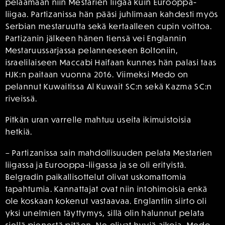
pelaamaan niin Mestarien liigaa kuin Eurooppa-
liigaa. Partizanissa hän pääsi juhlimaan kahdesti myös
Serbian mestaruutta sekä kertaalleen cupin voittoa.
Partizanin jälkeen hänen tiensä vei Englannin
Mestaruussarjassa pelanneeseen Boltoniin,
israelilaiseen Maccabi Haifaan kunnes hän palasi taas
HJK:n paitaan vuonna 2016. Viimeksi Medo on
pelannut Kuwaitissa Al Kuwait SC:n sekä Kazma SC:n
riveissä.
Pitkän uran varrelle mahtuu useita ikimuistoisia
hetkiä.
– Partizanissa sain mahdollisuuden pelata Mestarien
liigassa ja Eurooppa-liigassa ja se oli erityistä.
Belgradin paikallisottelut olivat uskomattomia
tapahtumia. Kannattajat ovat niin intohimoisia enkä
ole koskaan kokenut vastaavaa. Englantiin siirto oli
yksi unelmien täyttymys, sillä olin halunnut pelata
siellä pienestä pitäen. Ne olivat hyviä aikoja, Medo