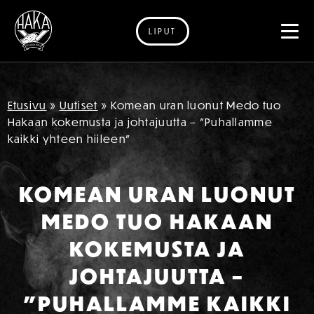
LIPUT
Siirry sisältöön
Etusivu
»
Uutiset
»
Komean uran luonut Medo tuo
Hakaan kokemusta ja johtajuutta – ”Puhallamme
kaikki yhteen hiileen”
KOMEAN URAN LUONUT
MEDO TUO HAKAAN
KOKEMUSTA JA
JOHTAJUUTTA –
”PUHALLAMME KAIKKI