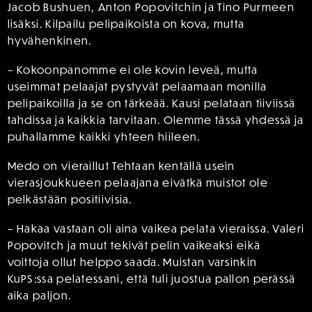
Jacob Bushuen, Anton Popovitchin ja Tino Purmeen
lisäksi. Kilpailu pelipaikoista on kova, mutta
hyvähenkinen.
– Kokoonpanomme ei ole kovin leveä, mutta
useimmat pelaajat pystyvät pelaamaan monilla
pelipaikoilla ja se on tärkeää. Kausi pelataan tiiviissä
tahdissa ja kaikkia tarvitaan. Olemme tässä yhdessä ja
puhallamme kaikki yhteen hiileen.
Medo on vieraillut Tehtaan kentällä usein
vierasjoukkueen pelaajana eivätkä muistot ole
pelkästään positiivisia.
– Hakaa vastaan oli aina vaikea pelata vieraissa. Valeri
Popovitch ja muut tekivät pelin vaikeaksi eikä
voittoja ollut helppo saada. Muistan varsinkin
KuPS:ssa pelatessani, että tuli juostua pallon perässä
aika paljon.