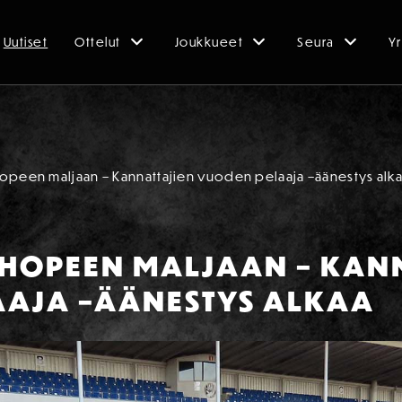
Uutiset
Ottelut
Joukkueet
Seura
Yr
opeen maljaan – Kannattajien vuoden pelaaja –äänestys alk
CHOPEEN MALJAAN – KAN
AAJA –ÄÄNESTYS ALKAA