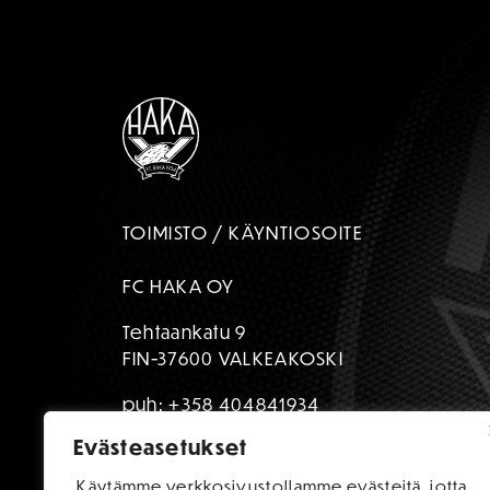
TOIMISTO / KÄYNTIOSOITE
FC HAKA OY
Tehtaankatu 9
FIN-37600 VALKEAKOSKI
puh:
+358 404841934
Evästeasetukset
toimisto@fchaka.fi
Käytämme verkkosivustollamme evästeitä, jotta