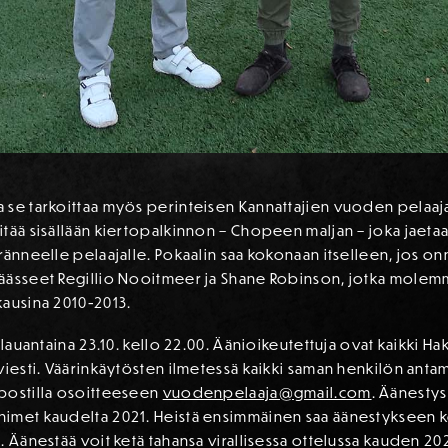
 se tarkoittaa myös perinteisen Kannattajien vuoden pelaaj
tää sisällään kiertopalkinnon – Chopeen maljan – joka jaetaa
ränneelle pelaajalle. Pokaalin saa kokonaan itselleen, jos o
äässeet Regillio Nooitmeer ja Shane Robinson, jotka molemm
kausina 2010-2013.
lauantaina 23.10. kello 22.00. Äänioikeutettuja ovat kaikki Hak
viesti. Väärinkäytösten ilmetessä kaikki saman henkilön antam
postilla osoitteeseen
vuodenpelaaja@gmail.com
. Äänestys
imet kaudelta 2021. Heistä ensimmäinen saa äänestykseen ko
. Äänestää voit ketä tahansa virallisessa ottelussa kauden 20