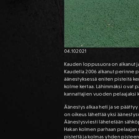
04.10
2021
Kauden loppusuora on alkanut ja
Kaudella 2006 alkanut perinne pi
äänestyksessä eniten pisteitä ke
kolme kertaa. Lähimmäksi ovat p
kannattajien vuoden pelaajaksi 
Äänestys alkaa heti ja se päättyy 
on oikeus lähettää yksi äänestys
Äänestysviesti lähetetään sähkö
Hakan kolmen parhaan pelaajan n
pistettä ja kolmas yhden pisteen