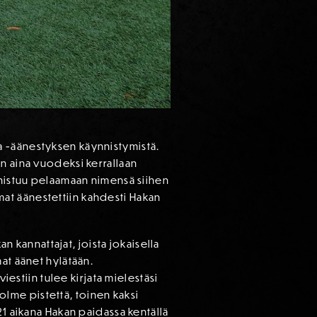
a -äänestyksen käynnistymistä.
n aina vuodeksi kerrallaan
nnistuu pelaamaan nimensä siihen
at äänestettiin kahdesti Hakan
an kannattajat, joista jokaisella
at äänet hylätään.
viestiin tulee kirjata mielestäsi
lme pistettä, toinen kaksi
21 aikana Hakan paidassa kentällä