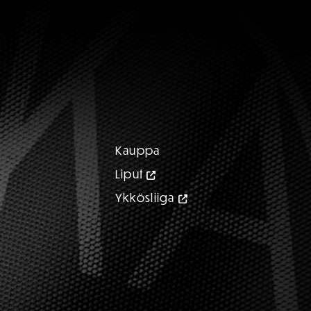
Kauppa
Liput
Ykkösliiga