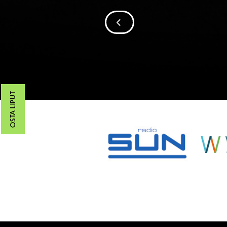
SIIRRY EDELLISEEN
OSTA LIPUT
SPONSORIT