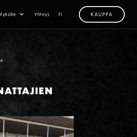
KAUPPA
ityksille
Yhteys
Fi
aa
NATTAJIEN