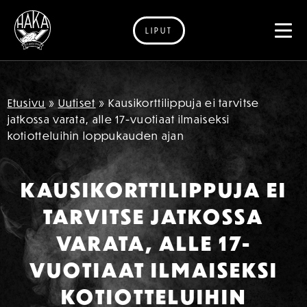
LIPUT
Siirry sisältöön
Etusivu
»
Uutiset
»
Kausikorttilippuja ei tarvitse
jatkossa varata, alle 17-vuotiaat ilmaiseksi
kotiotteluihin loppukauden ajan
KAUSIKORTTILIPPUJA EI
TARVITSE JATKOSSA
VARATA, ALLE 17-
VUOTIAAT ILMAISEKSI
KOTIOTTELUIHIN