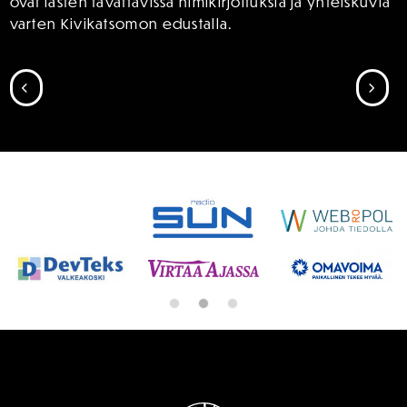
ovat lasten tavattavissa nimikirjoituksia ja yhteiskuvia
varten Kivikatsomon edustalla.
SIIRRY EDELLISEEN
SII
SPONSORIT