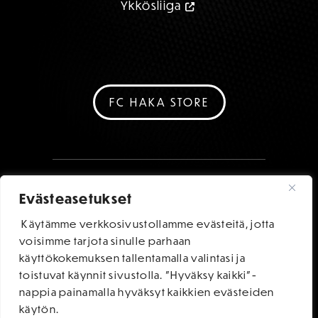
Ykkösliiga
FC HAKA STORE
Evästeasetukset
Käytämme verkkosivustollamme evästeitä, jotta
voisimme tarjota sinulle parhaan
käyttökokemuksen tallentamalla valintasi ja
toistuvat käynnit sivustolla. "Hyväksy kaikki"-
nappia painamalla hyväksyt kaikkien evästeiden
käytön.