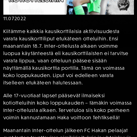
11.07
2022
Kiitämme kaikkia kausikorttilaisia aktiivisuudesta
varata kausikorttiliput etukäteen otteluihin. Ensi
maanantain 18.7. Inter-ottelusta alkaen voimme
luopua käytänteestä eli kausikorttilaisten ei tarvitse
varata lippua, vaan otteluun pääsee sisään
näyttämällä kausikorttia portilla. Tämä on voimassa
koko loppukauden. Liput voi edelleen varata
itselleen etukäteen halutessaan.
Alle 17-vuotiaat lapset pääsevät ilmaiseksi
kotiotteluihin koko loppukauden – tämäkin voimassa
Inter-ottelusta alkaen. Tervetuloa siis koko perheen
voimin kannustamaan Haka voittoon Tehtiksellä!
Maanantain Inter-ottelun jälkeen FC Hakan pelaajat