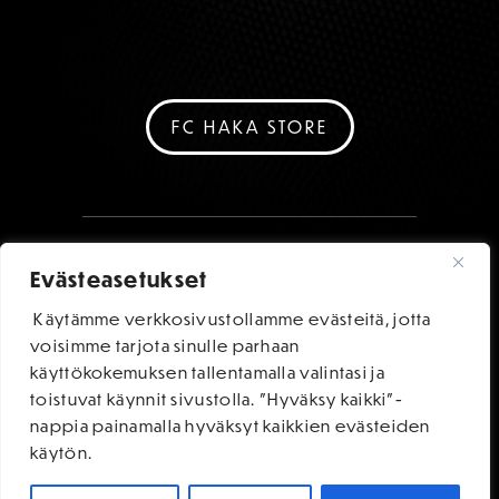
FC HAKA STORE
Evästeasetukset
Käytämme verkkosivustollamme evästeitä, jotta
voisimme tarjota sinulle parhaan
käyttökokemuksen tallentamalla valintasi ja
toistuvat käynnit sivustolla. "Hyväksy kaikki"-
nappia painamalla hyväksyt kaikkien evästeiden
käytön.