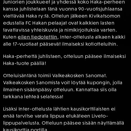
Juniorien joukkueet ja yhdessä koko Haka-perheen
kanssa juhlistetaan tänä vuonna 90-vuotisjuhlaansa
viettävää Haka ry:tä. Ottelun jälkeen Kivikatsomon
edustalla FC Hakan pelaajat ovat kaikkien lasten
tavattavissa yhteiskuvia ja nimikirjoituksia varten.
Kuten
eilen tiedotettiin
, Inter-ottelusta alkaen kaikki
alle 17-vuotiaat pääsevät ilmaiseksi kotiotteluihin.
Haka-perhettä juhlistaen, otteluun pääsee ilmaiseksi
Haka-tuote päällä!
Otteluisäntänä toimii Valkeakosken Sanomat.
Valkeakosken Sanomista voit löytää kupongin, jolla
ilmainen sisäänpääsy otteluun. Kannattaa siis olla
tarkkana lehteä selatessa!
Lisäksi Inter-ottelusta lähtien kausikorttilaisten ei
enää tarvitse varata lippua etukäteen Liveto-
lippupalvelusta. Otteluun pääsee sisään näyttämällä
kausikorttia portilla.