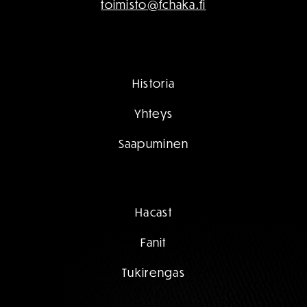
toimisto@fchaka.fi
Historia
Yhteys
Saapuminen
Hacast
Fanit
Tukirengas