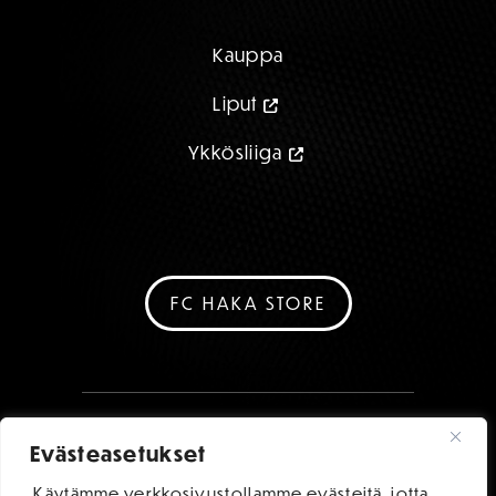
Kauppa
Liput
Ykkösliiga
FC HAKA STORE
Evästeasetukset
Käytämme verkkosivustollamme evästeitä, jotta