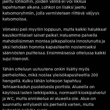
jaettu lohkoihin, joiden välillä ei voi liikkua
tapahtuman aikana. Lohkot on lisäksi jaettu
katsomoryhmiin, jolla varmistetaan riittävä väljyys
katsomoissa.
Viimeksi peli myytiin loppuun, mutta kaikki halukkaat
kausikorttilaiset saivat paikat. Haluamme palvella
mahdollisimman montaa jalkapallosta innostunutta ja
siksi tehdään hommia kapasiteetin nostamiseksi
säännösten puitteissa. Ensimmäisessä ottelussa kaikki
sujui hienosti.
Tähän otteluun uutuutena onkin lisätty myös
perhelohko, mikä nostaa yleisökapasiteettia 200
hengellä. Kulku tähän lohkoon tapahtuu
Tehtaankadun puoleisesta portista. Alueella on
käytössä lasten leikkipaikka, normaalit kioskipalvelut
ja WC, mutta anniskelua ei alueella ole. Alue on
suunnattu erityisesti siis perheitä varten, mutta