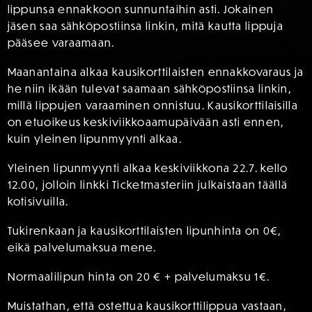
lippunsa ennakkoon sunnuntaihin asti. Jokainen
jäsen saa sähköpostiinsa linkin, mitä kautta lippuja
pääsee varaamaan.
Maanantaina alkaa kausikorttilaisten ennakkovaraus ja
he niin ikään tulevat saamaan sähköpostiinsa linkin,
millä lippujen varaaminen onnistuu. Kausikorttilaisilla
on etuoikeus keskiviikkoaamupäivään asti ennen,
kuin yleinen lipunmyynti alkaa.
Yleinen lipunmyynti alkaa keskiviikkona 22.7. kello
12.00, jolloin linkki Ticketmasteriin julkaistaan täällä
kotisivuilla.
Tukirenkaan ja kausikorttilaisten lipunhinta on 0€,
eikä palvelumaksua mene.
Normaalilipun hinta on 20 € + palvelumaksu 1€.
Muistathan, että ostettua kausikorttilippua vastaan,