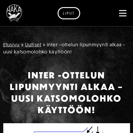
LIPUT
Siirry sisältöön
Etusivu
»
Uutiset
»
Inter -ottelun lipunmyynti alkaa –
uusi katsomolohko käyttöön!
INTER -OTTELUN
LIPUNMYYNTI ALKAA –
UUSI KATSOMOLOHKO
KÄYTTÖÖN!