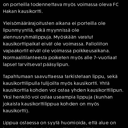
on porteilla todennettava myös voimassa oleva FC
Hakan kausikortti.
Yleisömäärärajoitusten aikana ei porteilla ole
lipunmyyntiä, eikä myynnissä ole
alennusryhmälippuja. Myöskään varatut
kausikorttipaikat eivät ole voimassa. Palloliiton
vapaakortit eivät ole voimassa poikkeusaikana.
Normaalitilanteesta poiketen myös alle 7-vuotiaat
lapset tarvitsevat pääsylipun.
Tapahtumaan saavuttaessa tarkistetaan lippu, sekä
kausikorttilipulla tulijoilta myös kausikortti. Yhtä
kausikorttia kohden voi ostaa yhden kausikorttilipun.
Yksi henkilö voi ostaa useampia lippuja (kunhan
jokaista kausikorttilippua kohden on myös
kausikortti).
Lippua ostaessa on syytä huomioida, että alue on