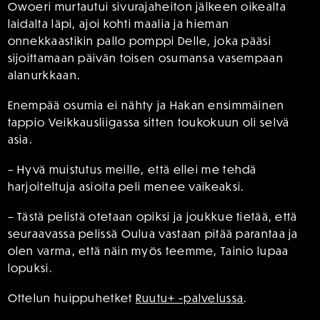
Owoeri murtautui sivurajaheiton jälkeen oikealta
laidalta läpi, ajoi kohti maalia ja hieman
onnekkaastikin pallo pomppi Delle, joka pääsi
sijoittamaan päivän toisen osumansa vasempaan
alanurkkaan.
Enempää osumia ei nähty ja Hakan ensimmäinen
tappio Veikkausliigassa sitten toukokuun oli selvä
asia.
– Hyvä muistutus meille, että ellei me tehdä
harjoiteltuja asioita peli menee vaikeaksi.
– Tästä pelistä otetaan opiksi ja joukkue tietää, että
seuraavassa pelissä Oulua vastaan pitää parantaa ja
olen varma, että näin myös teemme, Tainio lupaa
lopuksi.
Ottelun huippuhetket
Ruutu+ -palvelussa
.