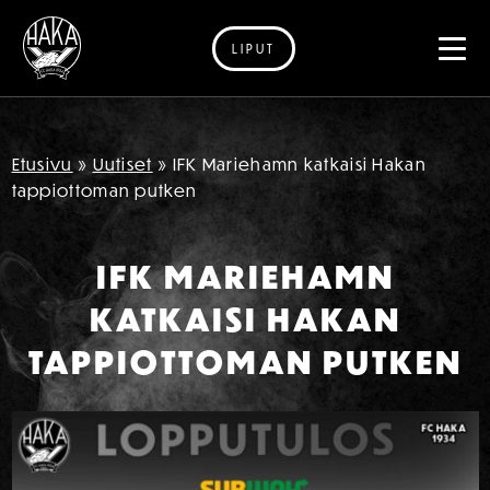
LIPUT
Siirry sisältöön
Etusivu
»
Uutiset
»
IFK Mariehamn katkaisi Hakan
tappiottoman putken
IFK MARIEHAMN
KATKAISI HAKAN
TAPPIOTTOMAN PUTKEN