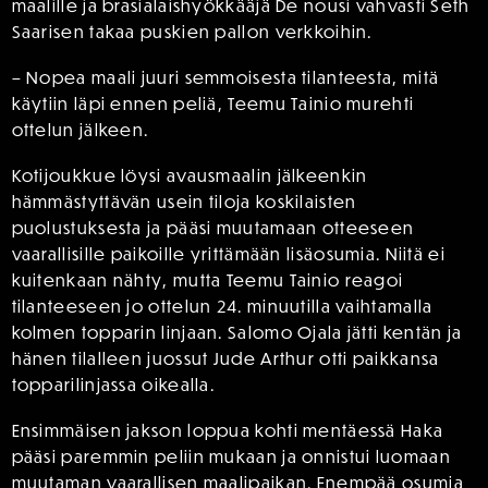
maalille ja brasialaishyökkääjä De nousi vahvasti Seth
Saarisen takaa puskien pallon verkkoihin.
– Nopea maali juuri semmoisesta tilanteesta, mitä
käytiin läpi ennen peliä, Teemu Tainio murehti
ottelun jälkeen.
Kotijoukkue löysi avausmaalin jälkeenkin
hämmästyttävän usein tiloja koskilaisten
puolustuksesta ja pääsi muutamaan otteeseen
vaarallisille paikoille yrittämään lisäosumia. Niitä ei
kuitenkaan nähty, mutta Teemu Tainio reagoi
tilanteeseen jo ottelun 24. minuutilla vaihtamalla
kolmen topparin linjaan. Salomo Ojala jätti kentän ja
hänen tilalleen juossut Jude Arthur otti paikkansa
topparilinjassa oikealla.
Ensimmäisen jakson loppua kohti mentäessä Haka
pääsi paremmin peliin mukaan ja onnistui luomaan
muutaman vaarallisen maalipaikan. Enempää osumia