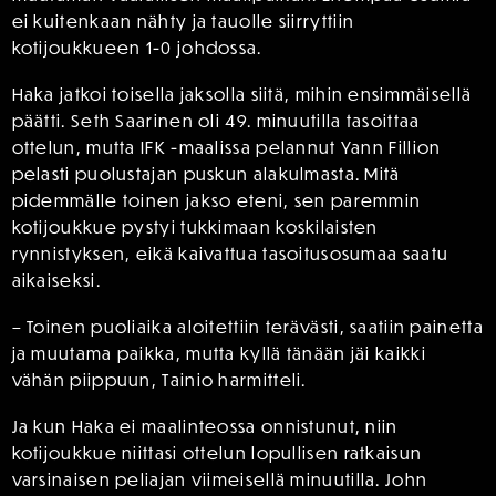
ei kuitenkaan nähty ja tauolle siirryttiin
kotijoukkueen 1-0 johdossa.
Haka jatkoi toisella jaksolla siitä, mihin ensimmäisellä
päätti. Seth Saarinen oli 49. minuutilla tasoittaa
ottelun, mutta IFK -maalissa pelannut Yann Fillion
pelasti puolustajan puskun alakulmasta. Mitä
pidemmälle toinen jakso eteni, sen paremmin
kotijoukkue pystyi tukkimaan koskilaisten
rynnistyksen, eikä kaivattua tasoitusosumaa saatu
aikaiseksi.
– Toinen puoliaika aloitettiin terävästi, saatiin painetta
ja muutama paikka, mutta kyllä tänään jäi kaikki
vähän piippuun, Tainio harmitteli.
Ja kun Haka ei maalinteossa onnistunut, niin
kotijoukkue niittasi ottelun lopullisen ratkaisun
varsinaisen peliajan viimeisellä minuutilla. John