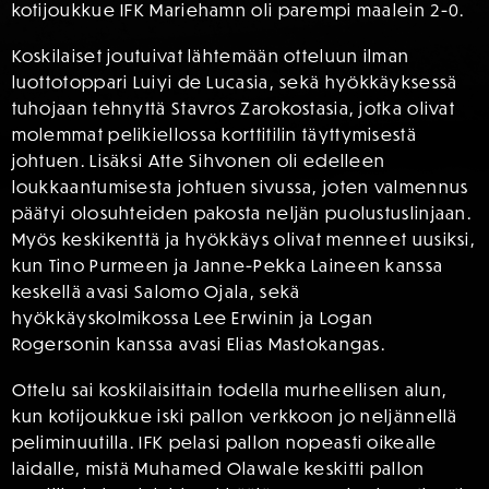
kotijoukkue IFK Mariehamn oli parempi maalein 2-0.
Koskilaiset joutuivat lähtemään otteluun ilman
luottotoppari Luiyi de Lucasia, sekä hyökkäyksessä
tuhojaan tehnyttä Stavros Zarokostasia, jotka olivat
molemmat pelikiellossa korttitilin täyttymisestä
johtuen. Lisäksi Atte Sihvonen oli edelleen
loukkaantumisesta johtuen sivussa, joten valmennus
päätyi olosuhteiden pakosta neljän puolustuslinjaan.
Myös keskikenttä ja hyökkäys olivat menneet uusiksi,
kun Tino Purmeen ja Janne-Pekka Laineen kanssa
keskellä avasi Salomo Ojala, sekä
hyökkäyskolmikossa Lee Erwinin ja Logan
Rogersonin kanssa avasi Elias Mastokangas.
Ottelu sai koskilaisittain todella murheellisen alun,
kun kotijoukkue iski pallon verkkoon jo neljännellä
peliminuutilla. IFK pelasi pallon nopeasti oikealle
laidalle, mistä Muhamed Olawale keskitti pallon