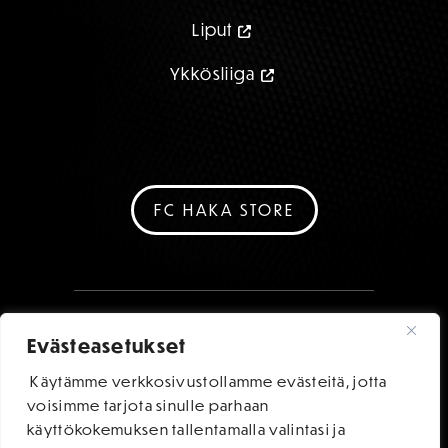
Liput
Ykkösliiga
FC HAKA STORE
Evästeasetukset
Käytämme verkkosivustollamme evästeitä, jotta
voisimme tarjota sinulle parhaan
käyttökokemuksen tallentamalla valintasi ja