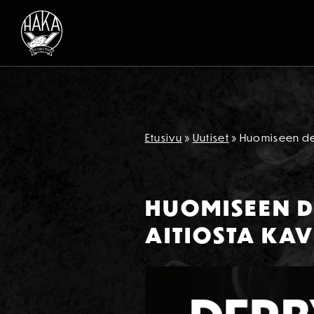
Siirry sisältöön
Etusivu
»
Uutiset
»
Huomiseen der
HUOMISEEN D
AITIOSTA KA