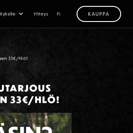
KAUPPA
ityksille
Yhteys
Fi
kaen 33€/Hlö!
PUTARJOUS
EN 33€/HLÖ!