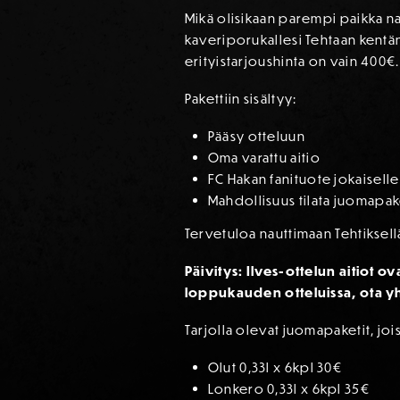
Mikä olisikaan parempi paikka na
kaveriporukallesi Tehtaan kentän
erityistarjoushinta on vain 400€.
Pakettiin sisältyy:
Pääsy otteluun
Oma varattu aitio
FC Hakan fanituote jokaiselle 
Mahdollisuus tilata juomapaket
Tervetuloa nauttimaan Tehtiksell
Päivitys: Ilves-ottelun aitiot ov
loppukauden otteluissa, ota yh
Tarjolla olevat juomapaketit, joi
Olut 0,33l x 6kpl 30€
Lonkero 0,33l x 6kpl 35€