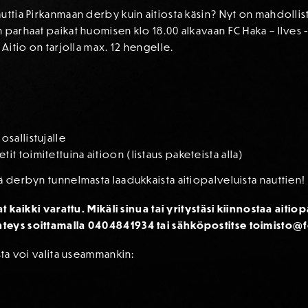
uttia Pirkanmaan derby kuin aitiosta käsin? Nyt on mahdollist
 parhaat paikat huomisen klo 18.00 alkavaan FC Haka – Ilves 
 Aitio on tarjolla max. 12 hengelle.
osallistujalle
it toimitettuina aitioon (listaus paketeista alla)
ä derbyn tunnelmasta laadukkaista aitiopalveluista nauttien!
at kaikki varattu. Mikäli sinua tai yritystäsi kiinnostaa aiti
teys soittamalla 0404841934 tai sähköpostitse toimisto@f
sta voi valita useammankin: