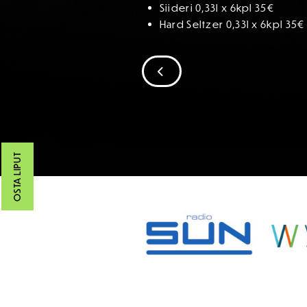
Siideri 0,33l x 6kpl 35€
Hard Seltzer 0,33l x 6kpl 35€
SIIRRY EDELLISEEN
OSTA LIPUT
SPONSORIT