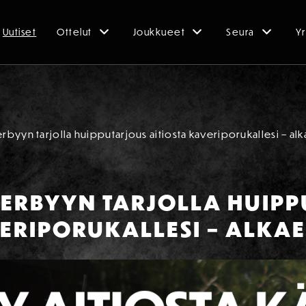
Uutiset
Ottelut
Joukkueet
Seura
Yr
byyn tarjolla huipputarjous aitiosta kaveriporukallesi – al
ERBYYN TARJOLLA HUIP
VERIPORUKALLESI – ALKA