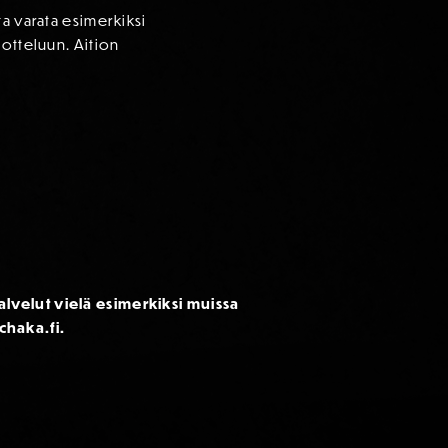
a varata esimerkiksi
-otteluun. Aition
opalvelut vielä esimerkiksi muissa
chaka.fi.