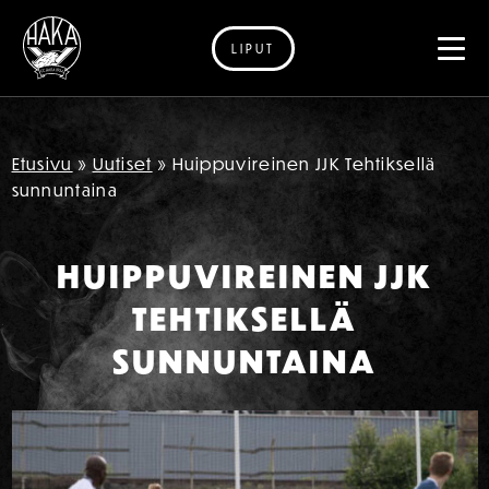
LIPUT
Siirry sisältöön
Etusivu
»
Uutiset
»
Huippuvireinen JJK Tehtiksellä
sunnuntaina
HUIPPUVIREINEN JJK
TEHTIKSELLÄ
SUNNUNTAINA