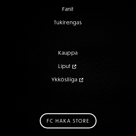
Fanit
Tukirengas
Kauppa
Liput
Ykkösliiga
FC HAKA STORE