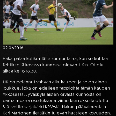
02.06
2016
Haka palaa kotikentälle sunnuntaina, kun se kohtaa
Tehtiksellä kovassa kunnossa olevan JJK:n. Ottelu
alkaa kello 18.30.
JJK on pelannut vahvan alkukauden ja se on ainoa
joukkue, joka on edelleen tappioitta tämän kauden
Ykkösessä. Jyväskyläläisten oivasta kunnosta on
parhaimpana osoituksena viime kierroksella otettu
3-0-voitto sarjakärki KPV:stä. Hakan päävalmentaja
Kari Martonen tietääkin tulevan haasteen kovuuden.