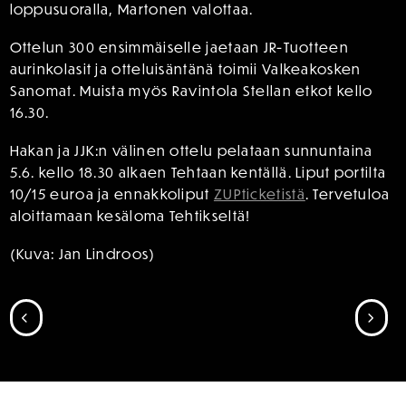
loppusuoralla, Martonen valottaa.
Ottelun 300 ensimmäiselle jaetaan JR-Tuotteen
aurinkolasit ja otteluisäntänä toimii Valkeakosken
Sanomat. Muista myös Ravintola Stellan etkot kello
16.30.
Hakan ja JJK:n välinen ottelu pelataan sunnuntaina
5.6. kello 18.30 alkaen Tehtaan kentällä. Liput portilta
10/15 euroa ja ennakkoliput
ZUPticketistä
. Tervetuloa
aloittamaan kesäloma Tehtikseltä!
(Kuva: Jan Lindroos)
SIIRRY EDELLISEEN
SII
SPONSORIT