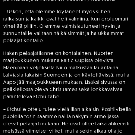
– Uskon, että olemme löytäneet myös siihen
ratkaisun ja kaikki ovat heti valmiina, kun erotuomari
viheltää pilliin. Olemme valmistautuneet hyvin ja
sunnuntaille valitaan nälkäisimmät ja halukkaimmat
pelaajat kentälle.
Hakan pelaajatilanne on kohtalainen. Nuorten
maajoukkueen mukana Baltic Cupissa olevista
Mäenpään veljeksistä Niilo matkustaa lauantaina
Latviasta takaisin Suomeen ja on käytettävissä, mutta
Aapo jää maajoukkueen mukaan. Lisäksi sivussa on
pelikiellossa oleva Chris James sekä lonkkavaivaa
paranteleva Etchu Tabe.
– Etchulle ottelu tulee vielä liian aikaisin. Positiivisella
puolella tosin saamme näillä näkymin armeijassa
olevat pelaajat mukaan. He ovat olleet aika ahkerasti
metsässä viimeiset viikot, mutta sekin alkaa olla jo