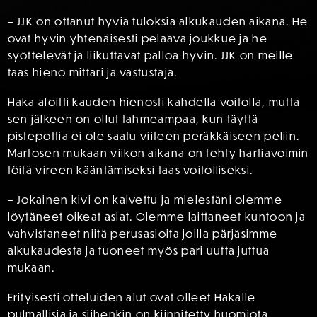
– JJK on ottanut hyviä tuloksia alkukauden aikana. He
ovat hyvin yhtenäisesti pelaava joukkue ja he
syöttelevät ja liikuttavat palloa hyvin. JJK on meille
taas hieno mittari ja vastustaja.
Haka aloitti kauden hienosti kahdella voitolla, mutta
sen jälkeen on ollut tahmeampaa, kun täyttä
pistepottia ei ole saatu viiteen peräkkäiseen peliin.
Martosen mukaan viikon aikana on tehty hartiavoimin
töitä vireen kääntämiseksi taas voitolliseksi.
– Jokainen kivi on kaivettu ja mielestäni olemme
löytäneet oikeat asiat. Olemme laittaneet kuntoon ja
vahvistaneet niitä perusasioita joilla pärjäsimme
alkukaudesta ja tuoneet myös pari uutta juttua
mukaan.
Erityisesti otteluiden alut ovat olleet Hakalle
pulmallisia ja siihenkin on kiinnitetty huomiota.