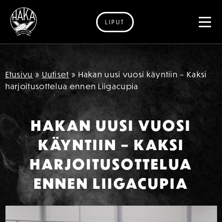
LIPUT
Siirry sisältöön
Etusivu
»
Uutiset
»
Hakan uusi vuosi käyntiin – Kaksi
harjoitusottelua ennen Liigacupia
HAKAN UUSI VUOSI
KÄYNTIIN – KAKSI
HARJOITUSOTTELUA
ENNEN LIIGACUPIA