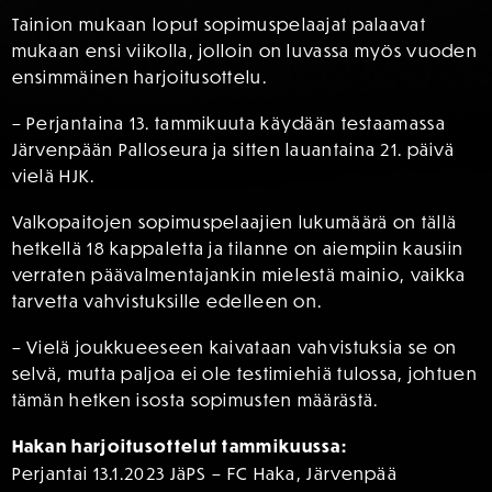
Tainion mukaan loput sopimuspelaajat palaavat
mukaan ensi viikolla, jolloin on luvassa myös vuoden
ensimmäinen harjoitusottelu.
– Perjantaina 13. tammikuuta käydään testaamassa
Järvenpään Palloseura ja sitten lauantaina 21. päivä
vielä HJK.
Valkopaitojen sopimuspelaajien lukumäärä on tällä
hetkellä 18 kappaletta ja tilanne on aiempiin kausiin
verraten päävalmentajankin mielestä mainio, vaikka
tarvetta vahvistuksille edelleen on.
– Vielä joukkueeseen kaivataan vahvistuksia se on
selvä, mutta paljoa ei ole testimiehiä tulossa, johtuen
tämän hetken isosta sopimusten määrästä.
Hakan harjoitusottelut tammikuussa:
Perjantai 13.1.2023 JäPS – FC Haka, Järvenpää