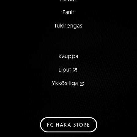
Fanit
Tukirengas
Kauppa
Liput
Ykkösliiga
FC HAKA STORE