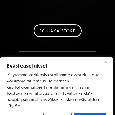
FC HAKA STORE
Evästeasetukset
Käytämme verkkosivustollamme evästeitä, jotta
voisimme tarjota sinulle parhaan
käyttökokemuksen tallentamalla valintasi ja
toistuvat käynnit sivustolla. "Hyväksy kaikki"-
nappia painamalla hyväksyt kaikkien evästeiden
käytön.