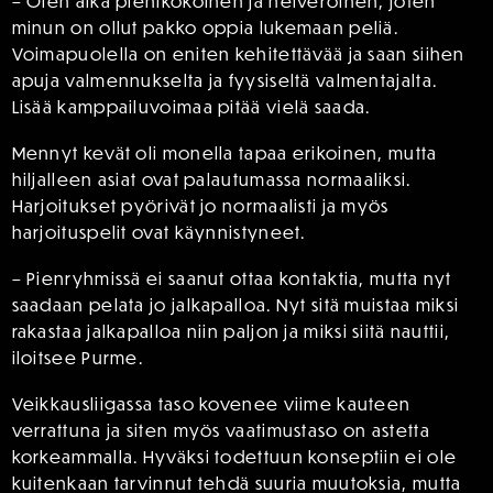
– Olen aika pienikokoinen ja heiveröinen, joten
minun on ollut pakko oppia lukemaan peliä.
Voimapuolella on eniten kehitettävää ja saan siihen
apuja valmennukselta ja fyysiseltä valmentajalta.
Lisää kamppailuvoimaa pitää vielä saada.
Mennyt kevät oli monella tapaa erikoinen, mutta
hiljalleen asiat ovat palautumassa normaaliksi.
Harjoitukset pyörivät jo normaalisti ja myös
harjoituspelit ovat käynnistyneet.
– Pienryhmissä ei saanut ottaa kontaktia, mutta nyt
saadaan pelata jo jalkapalloa. Nyt sitä muistaa miksi
rakastaa jalkapalloa niin paljon ja miksi siitä nauttii,
iloitsee Purme.
Veikkausliigassa taso kovenee viime kauteen
verrattuna ja siten myös vaatimustaso on astetta
korkeammalla. Hyväksi todettuun konseptiin ei ole
kuitenkaan tarvinnut tehdä suuria muutoksia, mutta