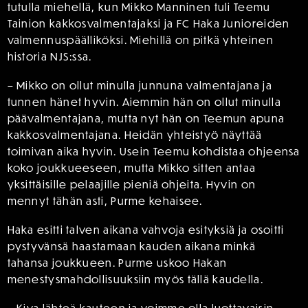
tutulla miehellä, kun Mikko Manninen tuli Teemu
Tainion kakkosvalmentajaksi ja FC Haka Junioreiden
valmennuspäälliköksi. Miehillä on pitkä yhteinen
historia NJS:ssa.
– Mikko on ollut minulla junnuna valmentajana ja
tunnen hänet hyvin. Aiemmin hän on ollut minulla
päävalmentajana, mutta nyt hän on Teemun apuna
kakkosvalmentajana. Heidän yhteistyö näyttää
toimivan aika hyvin. Usein Teemu kohdistaa ohjeensa
koko joukkueeseen, mutta Mikko sitten antaa
yksittäisille pelaajille pieniä ohjeita. Hyvin on
mennyt tähän asti, Purme kehaisee.
Haka esitti talven aikana vahvoja esityksiä ja osoitti
pystyvänsä haastamaan kauden aikana minkä
tahansa joukkueen. Purme uskoo Hakan
menestysmahdollisuuksiin myös tällä kaudella.