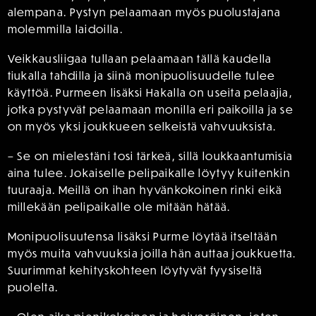
alempana. Pystyn pelaamaan myös puolustajana
molemmilla laidoilla.
Veikkausliigaa tullaan pelaamaan tällä kaudella
tiukalla tahdilla ja siinä monipuolisuudelle tulee
käyttöä. Purmeen lisäksi Hakalla on useita pelaajia,
jotka pystyvät pelaamaan monilla eri paikoilla ja se
on myös yksi joukkueen selkeistä vahvuuksista.
– Se on mielestäni tosi tärkeä, sillä loukkaantumisia
aina tulee. Jokaiselle pelipaikalle löytyy kuitenkin
tuuraaja. Meillä on ihan hyvänkokoinen rinki eikä
millekään pelipaikalle ole mitään hätää.
Monipuolisuutensa lisäksi Purme löytää itseltään
myös muita vahvuuksia joilla hän auttaa joukkuetta.
Suurimmat kehityskohteen löytyvät fyysiseltä
puolelta.