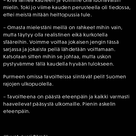
– Kiva lähteä kauteen ja voimme olla luottavaisin
mielin. Toki jo viime kauden perusteella oli tiedossa,
ettei meistä mitään heittopussia tule.
– Omasta mielestäni meillä on rahkeet mihin vain,
mutta täytyy olla realistinen eikä kurkotella
sfääreihin. Voimme voittaa jokaisen jengin tässä
sarjassa ja jokaista peliä lähdetään voittamaan.
Katsotaan sitten mihin se johtaa, mutta uskon
pystyvämme tällä kaudella hyvään tulokseen.
Purmeen omissa tavoitteissa siintävät pelit Suomen
rajojen ulkopuolella.
– Tavoitteena on päästä eteenpäin ja kaikki varmasti
haaveilevat pääsystä ulkomaille. Pienin askelin
eteenpäin.