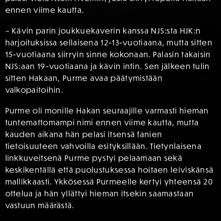
ennen viime kautta.
– Kävin parin joukkuekaverin kanssa NJS:sta HJK:n
harjoituksissa sellaisena 12-13-vuotiaana, mutta sitten
15-vuotiaana siirryin sinne kokonaan. Palasin takaisin
NJS:aan 19-vuotiaana ja kävin intin. Sen jälkeen tulin
sitten Hakaan, Purme avaa päätymistään
valkopaitoihin.
Purme oli monille Hakan seuraajille varmasti hieman
tuntemattomampi nimi ennen viime kautta, mutta
kauden aikana hän pelasi itsensä fanien
tietoisuuteen vahvoilla esityksillään. Tietynlaisena
linkkuveitsenä Purme pystyi pelaamaan sekä
keskikentällä että puolustuksessa hoitaen leiviskänsä
mallikkaasti. Ykkösessä Purmeelle kertyi yhteensä 20
ottelua ja hän yllättyi hieman itsekin saamastaan
vastuun määrästä.