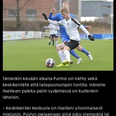
Tämänkin kevään aikana Purme on nähty sekä
keskikentällä että laitapuolustajan tontilla. Hänelle
itselleen paikka pelin sydämessä on kuitenkin
läheisin.
– Keskikentän keskusta on itselleni ylivoimaisesti
mieluisin. Pystyn pelaamaan siinä joko ylempänä tai