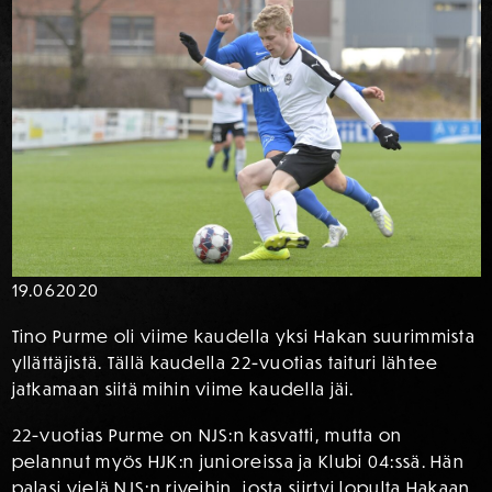
19.06
2020
Tino Purme oli viime kaudella yksi Hakan suurimmista
yllättäjistä. Tällä kaudella 22-vuotias taituri lähtee
jatkamaan siitä mihin viime kaudella jäi.
22-vuotias Purme on NJS:n kasvatti, mutta on
pelannut myös HJK:n junioreissa ja Klubi 04:ssä. Hän
palasi vielä NJS:n riveihin, josta siirtyi lopulta Hakaan