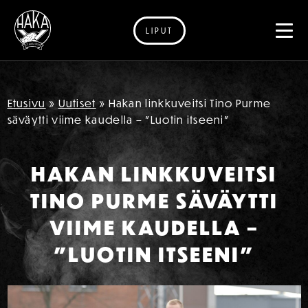
LIPUT
Siirry sisältöön
Etusivu
»
Uutiset
»
Hakan linkkuveitsi Tino Purme
säväytti viime kaudella – ”Luotin itseeni”
HAKAN LINKKUVEITSI
TINO PURME SÄVÄYTTI
VIIME KAUDELLA –
”LUOTIN ITSEENI”