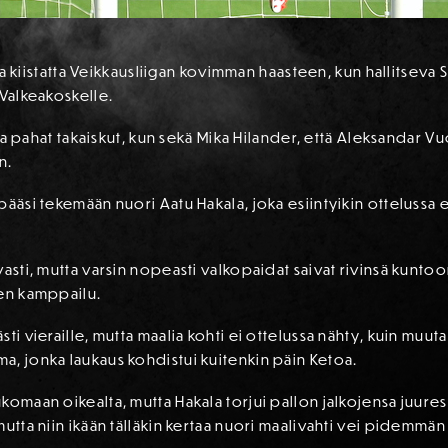
ansa kiistatta Veikkausliigan kovimman haasteen, kun hallitseva
 Valkeakoskelle.
alla pahat takaiskut, kun sekä Mika Hilander, että Aleksandar 
n.
pääsi tekemään nuori Aatu Hakala, joka esiintyikin ottelussa 
asti, mutta varsin nopeasti valkopaidat saivat rivinsä kuntoon
nen kamppailu.
ti vieraille, mutta maalia kohti ei ottelussa nähty, kuin muu
a, jonka laukaus kohdistui kuitenkin päin Ketoa.
ukomaan oikealta, mutta Hakala torjui pallon jalkojensa ju
utta niin ikään tälläkin kertaa nuori maalivahti vei pidemmän