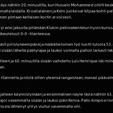
äys nähtiin 20. minuutilla, kun Hussein Mohammed ohitti keskik
alta laidalta. Kroatialainen ja Keto juoksivat kilpaa kohti p
men pintaan keltaisen kortin arvoisesti.
yi ensi jaksolla pitämään Klubin pelinrakentelun hyvin kurissa j
keutetusti 0-0 -tilanteessa.
västi piristyneempänä ja määrätietoinen työ tuotti tulosta 53
 sisään lähellä päätyrajaa ja laukoi voimalla pallon tarkasti t
lleen ja 60. minuutilla sisään vaihdettu Luis Henrique iski 
an.
a tilannetta ja niistä sitten yleensä rangaistaan, manasi pääv
jalleen käynnistymään ja ensimmäinen näyte tästä nähtiin 63. 
oi vasemmalta sisään ja laukoi päin Ketoa. Pallo kimposi torj
osta lähtenyt yritys viuhui vasemmalta ohi.