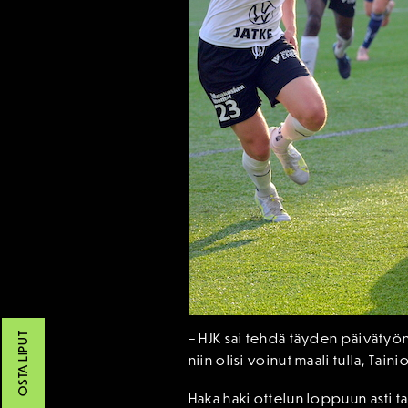
– HJK sai tehdä täyden päivätyön 
OSTA LIPUT
niin olisi voinut maali tulla, Taini
Haka haki ottelun loppuun asti tas