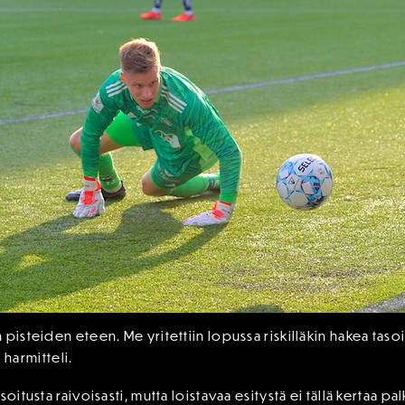
pisteiden eteen. Me yritettiin lopussa riskilläkin hakea taso
o harmitteli.
oitusta raivoisasti, mutta loistavaa esitystä ei tällä kertaa pa