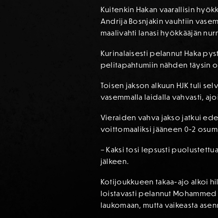
Kuitenkin Hakan vaarallisin hyökk
Andrija Bosnjakin vauhtiin vasemm
maalivahti lanasi hyökkääjän nur
Kurinalaisesti pelannut Haka pyst
pelitapahtumiin nähden täysin oi
Toisen jakson alkuun HJK tuli sel
vasemmalla laidalla vahvasti, ajoi
Vieraiden vahva jakso jatkui ede
voittomaaliksi jääneen 0-2 osum
– Kaksi tosi lepsusti puolustettu
jälkeen.
Kotijoukkueen takaa-ajo alkoi hil
loistavasti pelannut Mohammed aj
laukomaan, mutta vaikeasta asenn