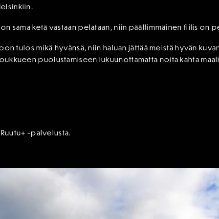
elsinkiin.
 on sama ketä vastaan pelataan, niin päällimmäinen fiilis on 
lkoon tulos mikä hyvänsä, niin haluan jättää meistä hyvän kuvan
joukkueen puolustamiseen lukuunottamatta noita kahta maalia,
Ruutu+ -palvelusta.