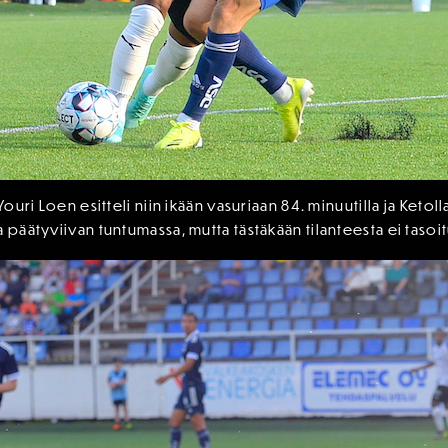
Youri Loen esitteli niin ikään vasuriaan 84. minuutilla ja Ketol
a päätyviivan tuntumassa, mutta tästäkään tilanteesta ei taso