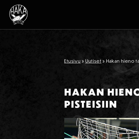
Siirry sisältöön
Etusivu
»
Uutiset
»
Hakan hieno tai
HAKAN HIENO 
PISTEISIIN