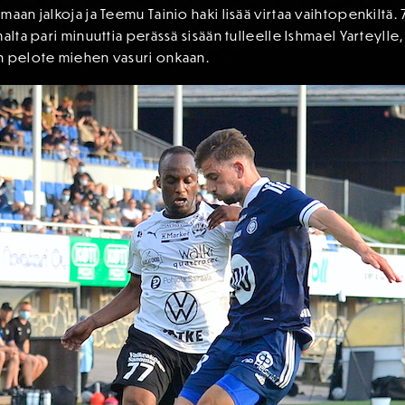
aan jalkoja ja Teemu Tainio haki lisää virtaa vaihtopenkiltä. 7
lta pari minuuttia perässä sisään tulleelle Ishmael Yarteylle, 
n pelote miehen vasuri onkaan.