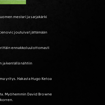
 Suomen mestari ja sarjakärki
Vucenovic joutuivat jättämään
erittäin ennakkoluulottomasti
 ja kentällä nähtiin
tama yritys. Hakasta Hugo Ketoa
uresta. Myöhemmin David Browne
 korren.