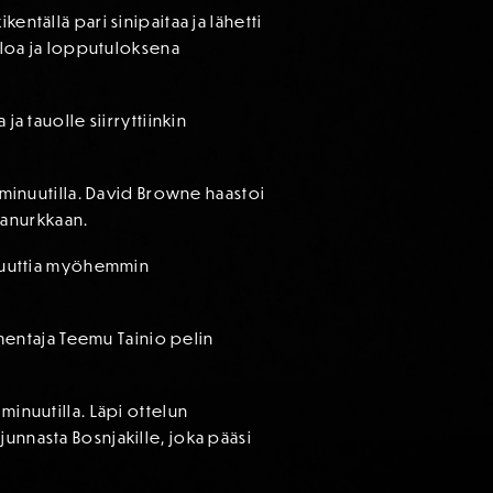
entällä pari sinipaitaa ja lähetti
alloa ja lopputuloksena
a tauolle siirryttiinkin
. minuutilla. David Browne haastoi
akanurkkaan.
minuuttia myöhemmin
almentaja Teemu Tainio pelin
minuutilla. Läpi ottelun
unnasta Bosnjakille, joka pääsi