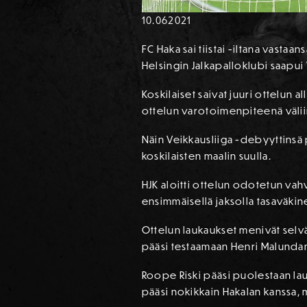
10.06
2021
FC Haka sai tiistai -iltana vasta
Helsingin Jalkapalloklubi saapui
Koskilaiset saivat juuri ottelun 
ottelun varotoimenpiteenä välii
Näin Veikkausliiga -debyyttinsä 
koskilaisten maalin suulla.
HJK aloitti ottelun odotetun vahv
ensimmäisellä jaksolla tasaväki
Ottelun laukaukset menivät selväs
pääsi testaamaan Henri Malundam
Roope Riski pääsi puolestaan la
pääsi nokikkain Hakalan kanssa, m