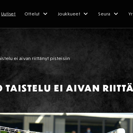
Uutiset
Ottelut
Joukkueet
Seura
Yr
stelu ei aivan riittänyt pisteisiin
TAISTELU EI AIVAN RIITT