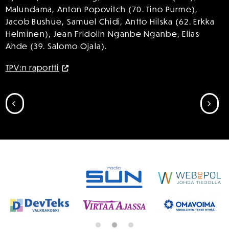
Malundama, Anton Popovitch (70. Tino Purme),
Jacob Bushue, Samuel Chidi, Antto Hilska (62. Erkka
Helminen), Jean Fridolin Nganbe Nganbe, Elias
Ahde (39. Salomo Ojala).
TPV:n raportti
SIIRRY EDELLISEEN
SII
SPONSORIT