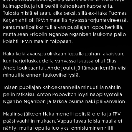
kulmapotkuja tuli peräti kahdeksan kappaletta.
Tulosta niistä ei saatu aikaiseksi, sillä ex-Haka Tuomas
Karjanlahti oli TPV:n maalilla hyvässä torjuntavireessä.
Paras maalipaikka tuli aivan puoliajan loppuhetkillä,
mutta Jean Fridolin Nganbe Nganben laukoma pallo
kolahti TPV:n maalin tolppaan.
Haka koki avauspuolikkaan lopulla pahan takaiskun,
kun harjoituskaudella vahvassa iskussa ollut Elias
Ahde loukkaantui. Ahde joutui jättämään kentän viisi
minuuttia ennen taukovihellystä.
Toisen puoliajan kahdeksannella minuutilla nähtiin
pelin ratkaisu. Anton Popovitch löysi nappisyötöllä
Nganbe Nganben ja tärkeä osuma näki päivänvalon.
Maalinsa jälkeen Haka menetti pelistä otetta ja TPV
pääsi vauhtiin mukaan. Vapauttavaa toista maalia ei
nähty, mutta lopulta tuo yksi onnistuminen riitti