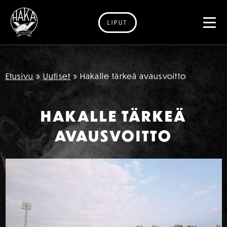
LIPUT
Siirry sisältöön
Etusivu
»
Uutiset
»
Hakalle tärkeä avausvoitto
HAKALLE TÄRKEÄ
AVAUSVOITTO