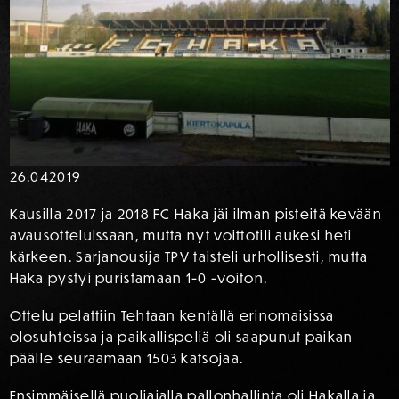
26.04
2019
Kausilla 2017 ja 2018 FC Haka jäi ilman pisteitä kevään
avausotteluissaan, mutta nyt voittotili aukesi heti
kärkeen. Sarjanousija TPV taisteli urhollisesti, mutta
Haka pystyi puristamaan 1-0 -voiton.
Ottelu pelattiin Tehtaan kentällä erinomaisissa
olosuhteissa ja paikallispeliä oli saapunut paikan
päälle seuraamaan 1503 katsojaa.
Ensimmäisellä puoliajalla pallonhallinta oli Hakalla ja