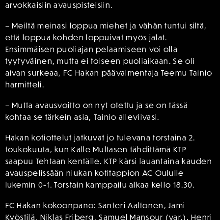
arvokkaisiin avauspisteisiin.
– Meiltä meinasi loppua miehet ja vähän tuntui siltä,
että loppua kohden loppuivat myös jalat.
Ensimmäisen puoliajan pelaamiseen voi olla
tyytyväinen, mutta ei toiseen puoliaikaan. Se oli
aivan surkeaa, FC Hakan päävalmentaja Teemu Tainio
harmitteli.
– Mutta avausvoitto on nyt otettu ja se on tässä
kohtaa se tärkein asia, Tainio alleviivasi.
Hakan kotiottelut jatkuvat jo tulevana torstaina 2.
toukokuuta, kun Kalle Multasen tähdittämä KTP
saapuu Tehtaan kentälle. KTP kärsi lauantaina kauden
avauspelissään niukan kotitappion AC Oululle
lukemin 0-1. Torstain kamppailu alkaa kello 18.30.
FC Hakan kokoonpano: Santeri Aaltonen, Jami
Kyöstilä, Niklas Friberg, Samuel Mansour (var.), Henri