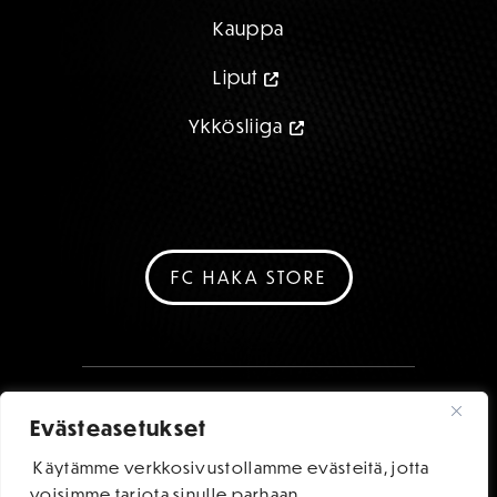
Kauppa
Liput
Ykkösliiga
FC HAKA STORE
Evästeasetukset
Käytämme verkkosivustollamme evästeitä, jotta
voisimme tarjota sinulle parhaan