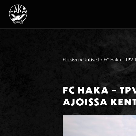
Siirry sisältöön
Etusivu
»
Uutiset
»
FC Haka – TPV 
FC HAKA – T
AJOISSA KEN