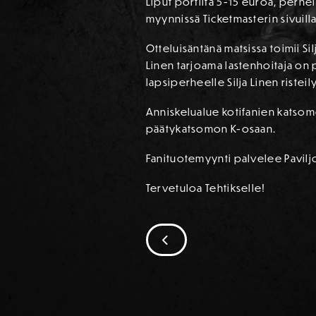
Liput portilta 5-15 euroa, perhel
myynnissä Ticketmasterin sivuill
Otteluisäntänä matsissa toimii Si
Linen tarjoama lastenhoitaja on p
lapsiperheelle Silja Linen risteil
Anniskelualue kotifanien katsomo
päätykatsomon K-osaan.
Fanituotemyynti palvelee Pavilj
Tervetuloa Tehtikselle!
SIIRRY EDELLISEEN