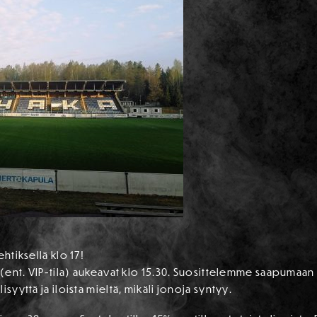
htiksellä klo 17!
i (ent. VIP-tila) aukeavat klo 15.30. Suosittelemme saapumaan
syyttä ja iloista mieltä, mikäli jonoja syntyy.