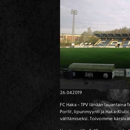
26.04
2019
FC Haka – TPV tänään lauantaina Te
Portit, lipunmyynti ja Haka-Klub
välttämiseksi. Toivomme kärsivälli