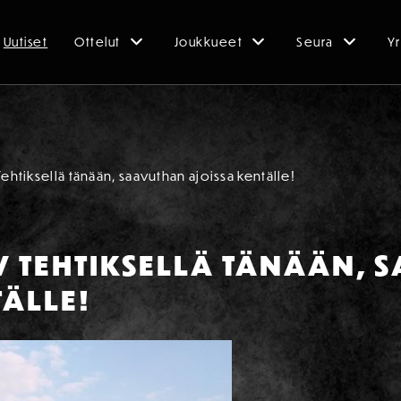
Uutiset
Ottelut
Joukkueet
Seura
Yr
Tehtiksellä tänään, saavuthan ajoissa kentälle!
PV TEHTIKSELLÄ TÄNÄÄN,
TÄLLE!