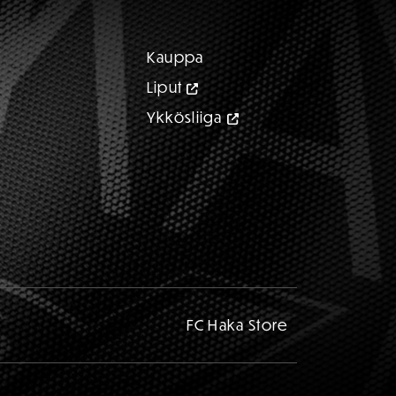
Kauppa
Liput
Ykkösliiga
FC Haka Store