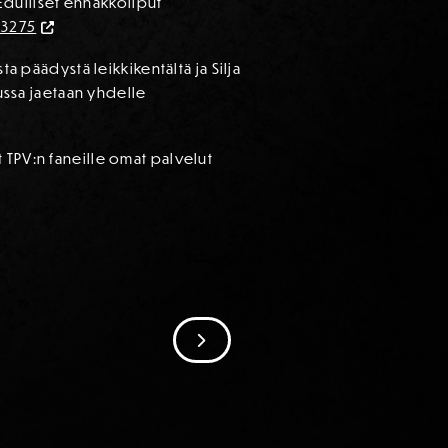
 Edulliset ennakkoliput
53275
a päädystä leikkikentältä ja Silja
lussa jaetaan yhdelle
 TPV:n faneille omat palvelut
SIIRRY SEURAAVAAN