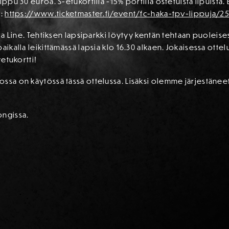
ippu 30 euroa. S-etukortilla -15% portilla ostetuista lipuista.
a:
https://www.ticketmaster.fi/event/fc-haka-tpv-lippuja/2
lja Line. Tehtiksen lapsiparkki löytyy kentän tehtaan puoleisest
aikalla leikittämässä lapsia klo 16.30 alkaen. Jokaisessa otte
yetukortti!
ssa on käytössä tässä ottelussa. Lisäksi olemme järjestäneet
ongissa.