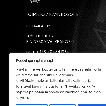
TOIMISTO / KÄYNTIOSOITE
FC HAKA OY
Tehtaankatu 9
FIN-37600 VALKEAKOSKI
puh:
+358 404841934
Evästeasetukset
toimisto@fchaka.fi
Käytämme verkkosivustollamme evästeitä, jotta
voisimme tarjota sinulle parhaan
käyttökokemuksen tallentamalla valintasi ja
toistuvat käynnit sivustolla. "Hyväksy kaikki"-
nappia painamalla hyväksyt kaikkien evästeiden
käytön.