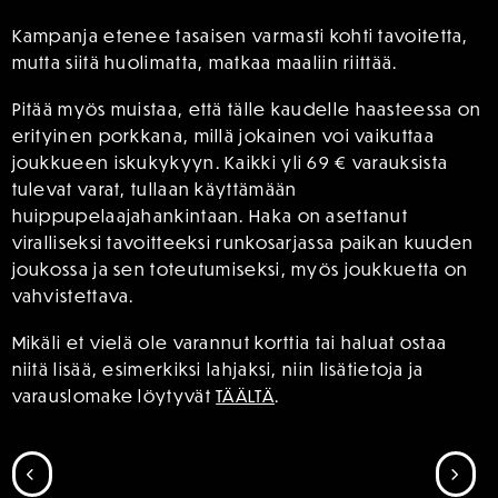
Kampanja etenee tasaisen varmasti kohti tavoitetta,
mutta siitä huolimatta, matkaa maaliin riittää.
Pitää myös muistaa, että tälle kaudelle haasteessa on
erityinen porkkana, millä jokainen voi vaikuttaa
joukkueen iskukykyyn. Kaikki yli 69 € varauksista
tulevat varat, tullaan käyttämään
huippupelaajahankintaan. Haka on asettanut
viralliseksi tavoitteeksi runkosarjassa paikan kuuden
joukossa ja sen toteutumiseksi, myös joukkuetta on
vahvistettava.
Mikäli et vielä ole varannut korttia tai haluat ostaa
niitä lisää, esimerkiksi lahjaksi, niin lisätietoja ja
varauslomake löytyvät
TÄÄLTÄ
.
SIIRRY EDELLISEEN
SII