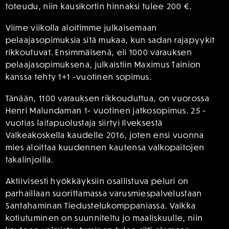
toteudu, niin kausikortin hinnaksi tulee 200 €.
Viime viikolla aloitimme julkaisemaan
pelaajasopimuksia sitä mukaa, kun sadan rajapyykit
rikkoutuvat. Ensimmäisenä, eli 1000 varauksen
pelaajasopimuksena, julkaistiin Maximus Tainion
kanssa tehty 1+1 -vuotinen sopimus.
Tänään, 1100 varauksen rikkouduttua, on vuorossa
Henri Malundaman 1- vuotinen jatkosopimus. 25 -
vuotias laitapuolustaja siirtyi Ilveksestä
Valkeakoskella kaudelle 2016, joten ensi vuonna
mies aloittaa kuudennen kautensa valkopaitojen
takalinjoilla.
Aktiivisesti hyökkäyksiin osallistuva peluri on
parhaillaan suorittamassa varusmiespalvelustaan
Santahaminan Tiedustelukomppaniassa. Vaikka
kotiutuminen on suunniteltu jo maaliskuulle, niin