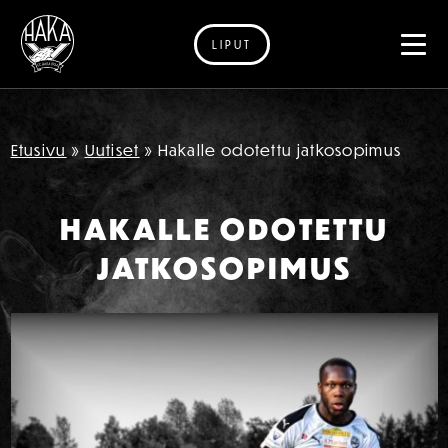
LIPUT
Siirry sisältöön
Etusivu
»
Uutiset
»
Hakalle odotettu jatkosopimus
HAKALLE ODOTETTU
JATKOSOPIMUS