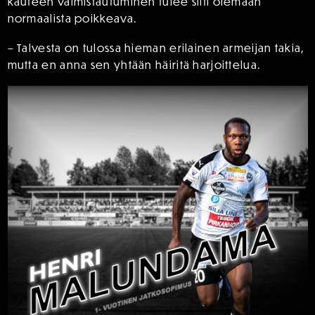
kauteen valmistautuminen tulee silti olemaan
normaalista poikkeava.
– Talvesta on tulossa hieman erilainen armeijan takia,
mutta en anna sen yhtään häiritä harjoittelua.