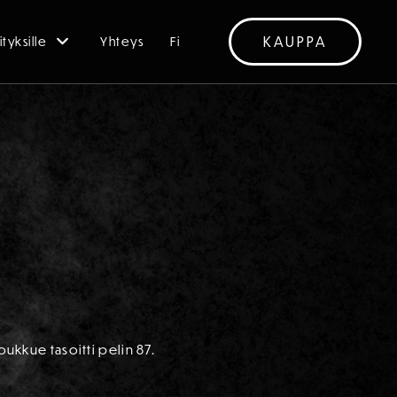
KAUPPA
ityksille
Yhteys
Fi
oukkue tasoitti pelin 87.