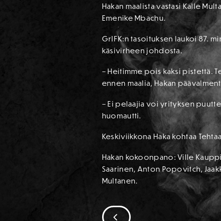
Hakan maalista vastasi Kalle Mult
Emenike Mbachu.
GrIFK:n tasoituksen laukoi 87. mi
käsivirheen johdosta.
– Heitimme pois kaksi pistettä. T
ennen maalia, Hakan päävalmenta
– Ei pelaajia voi yrityksen puutte
huomautti.
Keskiviikkona Haka kohtaa Tehtaa
Hakan kokoonpano: Ville Kauppin
Saarinen, Anton Popovitch, Jaakk
Multanen.
SIIRRY EDELLISEEN