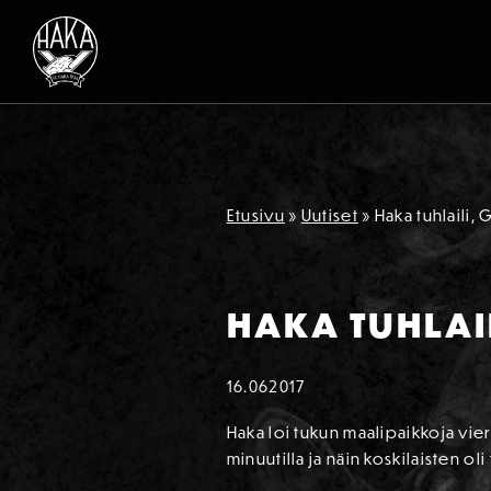
Siirry sisältöön
Etusivu
»
Uutiset
»
Haka tuhlaili, G
HAKA TUHLAIL
16.06
2017
Haka loi tukun maalipaikkoja vier
minuutilla ja näin koskilaisten ol