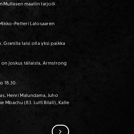
n Multasen maaliin tarjoili
n Mikko-Petteri Latosaaren
Granilla taisi olla yksi paikka
s on joskus tällaista, Armstrong
o 18.30.
mas, Henri Malundama, Juho
Mbachu (83. Lutfi Bilali), Kalle
SIIRRY SEURAAVAAN