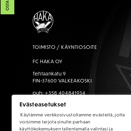
TOIMISTO / KÄYNTIOSOITE
FC HAKA OY
Tehtaankatu 9
FIN-37600 VALKEAKOSKI
puh:
+358 404841934
Evästeasetukset
toimisto@fchaka.fi
Käytämme verkkosivustollamme evästeitä, jotta
voisimme tarjota sinulle parhaan
käyttökokemuksen tallentamalla valintasi ja