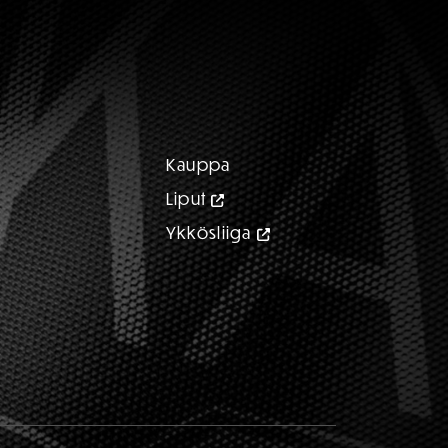
Kauppa
Liput
Ykkösliiga