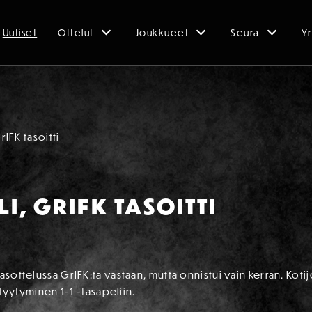
Uutiset
Ottelut
Joukkueet
Seura
Yr
rIFK tasoitti
I, GRIFK TASOITTI
asottelussa GrIFK:ta vastaan, mutta onnistui vain kerran. Kotij
i tyytyminen 1-1 -tasapeliin.