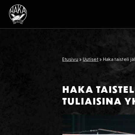
Siirry sisältöön
Etusivu
»
Uutiset
»
Haka taisteli j
HAKA TAISTEL
TULIAISINA YK