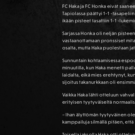
FC Haka ja FC Honka eivät saanee
Tapiolassa päättyi 1-1 -tasapeli
ikään pisteet tasattiin 1-1 -lukemi
Sarjassa Honka oli neljän pisteen
vastaanottamaan pronssiset mita
osalta, mutta Haka puolestaan jat
Sunnuntain kohtaamisessa espoola
minuutilla, kun Haka menetti pa
laidalta, eikä mies erehtynyt, k
sijoitus takanurkkaan oli ensim
Vaikka Haka lähti otteluun vahval
erityisen tyytyväiseltä normaa
– Ihan älyttömän tyytyväinen ole
kamppailuja silmällä pitäen, että
Toisella jaksolla Haka otti ottel