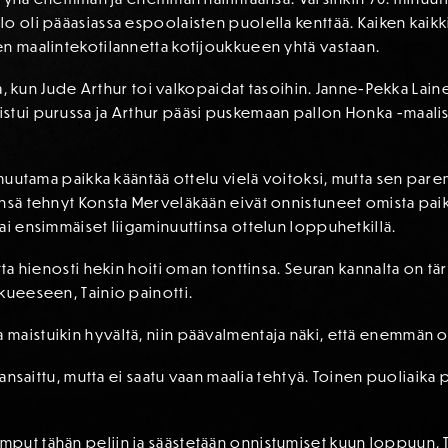
 oli pääasiassa espoolaisten puolella kenttää. Kaiken kaikkia
en maalintekotilannetta kotijoukkueen yhtä vastaan.
lla, kun Jude Arthur toi valkopaidat tasoihin. Janne-Pekka Lain
istui purussa ja Arthur pääsi puskemaan pallon Honka -maa
li muutama paikka kääntää ottelu vielä voitoksi, mutta sen p
insä tehnyt Konsta Merveläkään eivät onnistuneet omista paik
ai ensimmäiset liigaminuuttinsa ottelun loppuhetkillä.
utta hienosti hekin hoiti oman tonttinsa. Seuran kannalta on 
kueeseen, Tainio painotti.
aistuikin hyvältä, niin päävalmentaja näki, että enemmän oli
 ansaittu, mutta ei saatu vaan maalia tehtyä. Toinen puoliaika p
put tähän peliin ja säästetään onnistumiset kuun loppuun, 