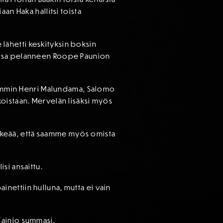
an Haka hallitsi toista
e lähetti keskityksin boksin
lissa pelanneen Roope Paunion
aremmin Henri Malundama, Salomo
oistaan. Mervelän lisäksi myös
tärkeää, että saamme myös omista
si ansaittu.
ainettiin hulluna, mutta ei vain
Tainio summasi.