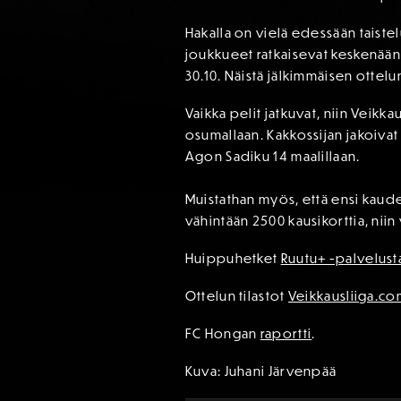
Hakalla on vielä edessään taistel
joukkueet ratkaisevat keskenään 
30.10. Näistä jälkimmäisen ottel
Vaikka pelit jatkuvat, niin Veikk
osumallaan. Kakkossijan jakoivat
Agon Sadiku 14 maalillaan.
Muistathan myös, että ensi kaud
vähintään 2500 kausikorttia, niin
Huippuhetket
Ruutu+ -palvelust
Ottelun tilastot
Veikkausliiga.c
FC Hongan
raportti
.
Kuva: Juhani Järvenpää