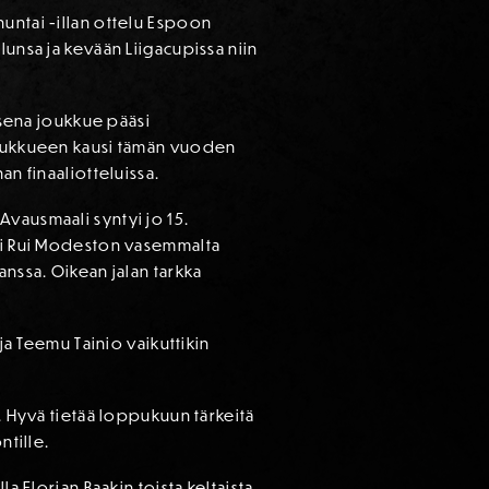
untai -illan ottelu Espoon
lunsa ja kevään Liigacupissa niin
uksena joukkue pääsi
ijoukkueen kausi tämän vuoden
an finaaliotteluissa.
Avausmaali syntyi jo 15.
tti Rui Modeston vasemmalta
anssa. Oikean jalan tarkka
ja Teemu Tainio vaikuttikin
. Hyvä tietää loppukuun tärkeitä
ntille.
a Florian Baakin toista keltaista