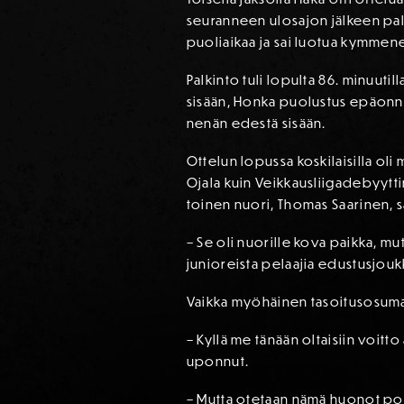
seuranneen ulosajon jälkeen pallo
puoliaikaa ja sai luotua kymmen
Palkinto tuli lopulta 86. minuuti
sisään, Honka puolustus epäonn
nenän edestä sisään.
Ottelun lopussa koskilaisilla o
Ojala kuin Veikkausliigadebyytt
toinen nuori, Thomas Saarinen, s
– Se oli nuorille kova paikka, m
junioreista pelaajia edustusjouk
Vaikka myöhäinen tasoitusosuma m
– Kyllä me tänään oltaisiin voitto
uponnut.
– Mutta otetaan nämä huonot pom