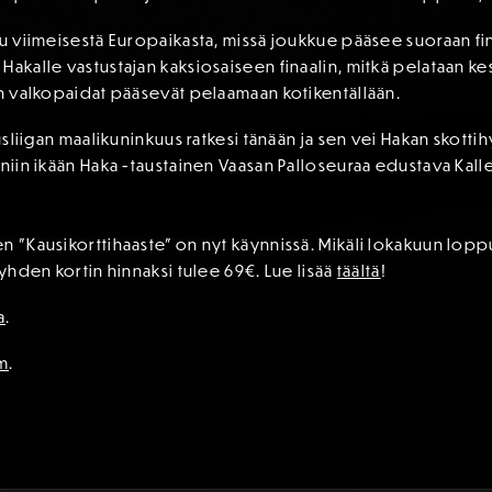
u viimeisestä Europaikasta, missä joukkue pääsee suoraan finaal
Hakalle vastustajan kaksiosaiseen finaalin, mitkä pelataan kes
un valkopaidat pääsevät pelaamaan kotikentällään.
ausliigan maalikuninkuus ratkesi tänään ja sen vei Hakan skotti
 niin ikään Haka -taustainen Vaasan Palloseuraa edustava Kal
en ”Kausikorttihaaste” on nyt käynnissä. Mikäli lokakuun lo
 yhden kortin hinnaksi tulee 69€. Lue lisää
täältä
!
a
.
om
.