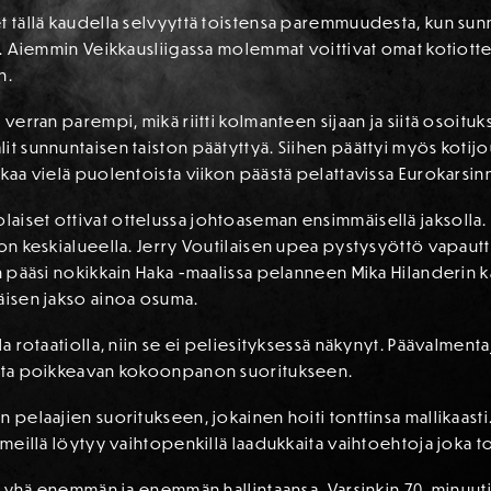
t tällä kaudella selvyyttä toistensa paremmuudesta, kun sunn
in. Aiemmin Veikkausliigassa molemmat voittivat omat kotiotte
n.
 verran parempi, mikä riitti kolmanteen sijaan ja siitä osoit
lit sunnuntaisen taiston päätyttyä. Siihen päättyi myös kot
kaa vielä puolentoista viikon päästä pelattavissa Eurokarsinn
iset ottivat ottelussa johtoaseman ensimmäisellä jaksolla. 
llon keskialueella. Jerry Voutilaisen upea pystysyöttö vapau
un pääsi nokikkain Haka -maalissa pelanneen Mika Hilanderin k
mäisen jakso ainoa osuma.
la rotaatiolla, niin se ei peliesityksessä näkynyt. Päävalmenta
lista poikkeavan kokoonpanon suoritukseen.
n pelaajien suoritukseen, jokainen hoiti tonttinsa mallikaasti
 meillä löytyy vaihtopenkillä laadukkaita vaihtoehtoja joka to
ua yhä enemmän ja enemmän hallintaansa. Varsinkin 70. minuutill