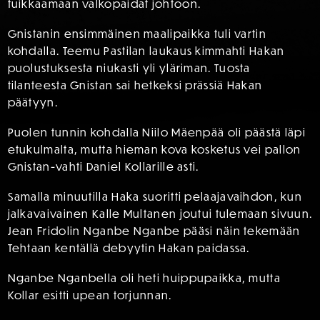
tuikkaamaan valkopaidat johtoon.
Gnistanin ensimmäinen maalipaikka tuli vartin
kohdalla. Teemu Pastilan laukaus kimmahti Hakan
puolustuksesta niukasti yli yläriman. Tuosta
tilanteesta Gnistan sai hetkeksi prässiä Hakan
päätyyn.
Puolen tunnin kohdalla Niilo Mäenpää oli päästä läpi
etukulmalta, mutta hieman kova kosketus vei pallon
Gnistan-vahti Daniel Kollarille asti.
Samalla minuutilla Haka suoritti pelaajavaihdon, kun
jalkavaivainen Kalle Multanen joutui tulemaan sivuun.
Jean Fridolin Nganbe Nganbe pääsi näin tekemään
Tehtaan kentällä debyytin Hakan paidassa.
Nganbe Nganbella oli heti huippupaikka, mutta
Kollar esitti upean torjunnan.