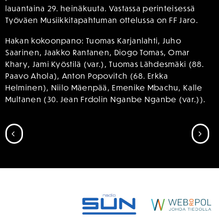
lauantaina 29. heinäkuuta. Vastassa perinteisessä
Työväen Musiikkitapahtuman ottelussa on FF Jaro.
Hakan kokoonpano: Tuomas Karjanlahti, Juho
Saarinen, Jaakko Rantanen, Diogo Tomas, Omar
Khary, Jami Kyöstilä (var.), Tuomas Lähdesmäki (88.
Paavo Ahola), Anton Popovitch (68. Erkka
Helminen), Niilo Mäenpää, Emenike Mbachu, Kalle
Multanen (30. Jean Frdolin Nganbe Nganbe (var.)).
SIIRRY EDELLISEEN
SII
SPONSORIT