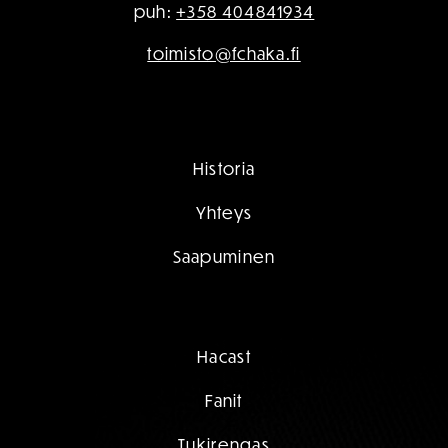
puh:
+358 404841934
toimisto@fchaka.fi
Historia
Yhteys
Saapuminen
Hacast
Fanit
Tukirengas