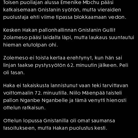
Toisen puoliajan alussa Emenike Mbchu pääsi
katkaisemaan Gnistanin syötön, mutta vieraiden
puolustaja ehti viime tipassa blokkaamaan vedon.
Kesken Hakan pallonhallinnan Gnistanin Gullit
Zolameso pääsi laidalta läpi, mutta laukaus suuntautui
hieman etutolpan ohi.
Zolemeso ei toista kertaa erehtynyt, kun hän sai
linjan taakse pystysyötön 62. minuutin jälkeen. Peli
oli tasan.
Haka ei takaiskusta lannistunut vaan teki tarvittavan
voittomaalin 72. minuutilla. Niilo Mäenpää taisteli
pallon Nganbe Nganbelle ja tämä venytti hienosti
ottelun ratkaisun.
Ottelun lopussa Gnistanilla oli omat saumansa
tasoitukseen, mutta Hakan puolustus kesti.