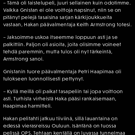
– Tämä oli taistelupeli, juuri sellainen kuin odotimme.
Vaikka Gnistan ei ole voittoja napsinut, niin se on
pitänyt pelejä tasaisina sarjan kärkijoukkueita
vastaan, Hakan päävalmentaja Keith Armstrong totesi.
– Jaksoimme uskoa itseemme loppuun asti ja se
palkittiin. Paljon oli asioita, joita olisimme voineet
tehdä paremmin, mutta tulos oli nyt tärkeintä,
Armstrong sanoi.
Gnistanin tuore päävalmentaja Petri Haapimaa oli
tulokseen luonnollisesti pettynyt.
– Kyllä meillä oli paikat tasapeliin tai jopa voittoon
asti. Turhista virheistä Haka pääsi rankaisemaan,
Haapimaa harmitteli.
Hakan pelitahti jatkuu tiiviinä, sillä lauantaina on
edessä vierasreissu Ouluun. Isäntänä on tuossa
pelissä OPS. Tehtaan kentällä on luvassa tunnelmaa