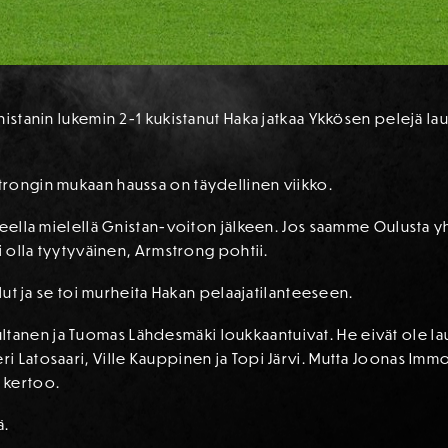
nistanin lukemin 2-1 kukistanut Haka jatkaa Ykkösen pelejä la
rongin mukaan haussa on täydellinen viikko.
neella mielellä Gnistan-voiton jälkeen. Jos saamme Oulusta y
i olla tyytyväinen, Armstrong pohtii.
llut ja se toi murheita Hakan pelaajatilanteeseen.
le Multanen ja Tuomas Lähdesmäki loukkaantuivat. He eivät ole l
 Latosaari, Ville Kauppinen ja Topi Järvi. Mutta Joonas Immo
kertoo.
ä.