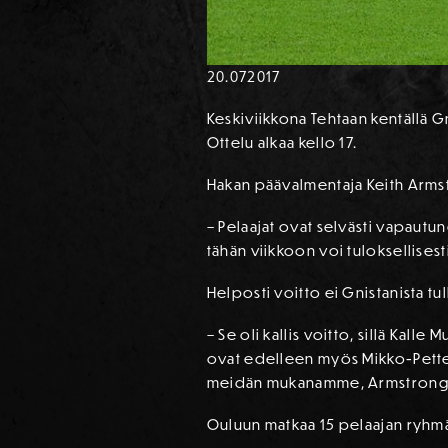
20.07
2017
Keskiviikkona Tehtaan kentällä G
Ottelu alkaa kello 17.
Hakan päävalmentaja Keith Armst
– Pelaajat ovat selvästi vapautu
tähän viikkoon voi tuloksellisest
Helposti voitto ei Gnistanista tu
– Se oli kallis voitto, sillä Kal
ovat edelleen myös Mikko-Petteri
meidän mukanamme, Armstrong 
Ouluun matkaa 15 pelaajan ryhm