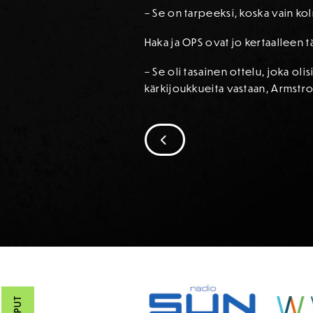
– Se on tarpeeksi, koska vain ko
Haka ja OPS ovat jo kertaalleen 
– Se oli tasainen ottelu, joka ol
kärkijoukkueita vastaan, Armstr
SIIRRY EDELLISEEN
SPONSORIT