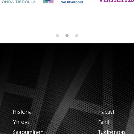
Historia
Hacast
Yhteys
Fanit
Saapuminen
Tukirengas