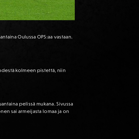
uantaina Oulussa OPS:aa vastaan.
hdestä kolmeen pistettä, niin
auantaina pelissä mukana. Sivussa
nen sai armeijasta lomaa ja on