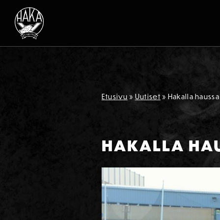
Siirry sisältöön
Etusivu
»
Uutiset
»
Hakalla haussa
HAKALLA HAU