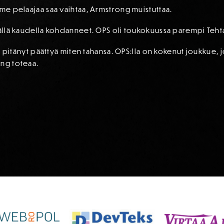
lme pelaajaa saa vaihtaa, Armstrong muistuttaa.
tällä kaudella kohdanneet. OPS oli toukokuussa parempi Tehta
isi pitänyt päättyä miten tahansa. OPS:lla on kokenut joukkue,
ong toteaa.