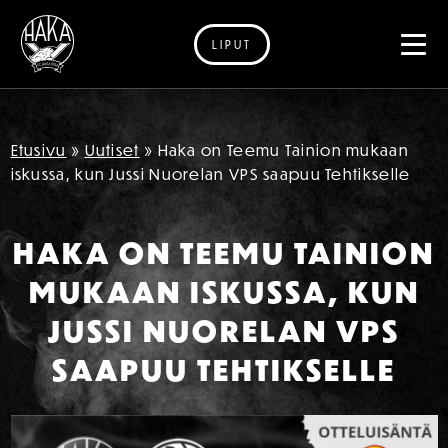
LIPUT
Siirry sisältöön
Etusivu
»
Uutiset
»
Haka on Teemu Tainion mukaan
iskussa, kun Jussi Nuorelan VPS saapuu Tehtikselle
HAKA ON TEEMU TAINION
MUKAAN ISKUSSA, KUN
JUSSI NUORELAN VPS
SAAPUU TEHTIKSELLE