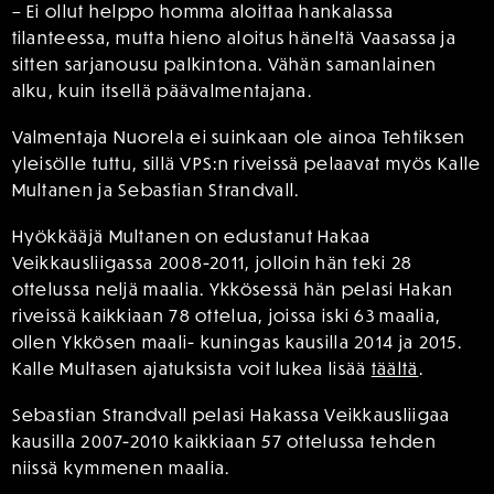
– Ei ollut helppo homma aloittaa hankalassa
tilanteessa, mutta hieno aloitus häneltä Vaasassa ja
sitten sarjanousu palkintona. Vähän samanlainen
alku, kuin itsellä päävalmentajana.
Valmentaja Nuorela ei suinkaan ole ainoa Tehtiksen
yleisölle tuttu, sillä VPS:n riveissä pelaavat myös Kalle
Multanen ja Sebastian Strandvall.
Hyökkääjä Multanen on edustanut Hakaa
Veikkausliigassa 2008-2011, jolloin hän teki 28
ottelussa neljä maalia. Ykkösessä hän pelasi Hakan
riveissä kaikkiaan 78 ottelua, joissa iski 63 maalia,
ollen Ykkösen maali- kuningas kausilla 2014 ja 2015.
Kalle Multasen ajatuksista voit lukea lisää
täältä
.
Sebastian Strandvall pelasi Hakassa Veikkausliigaa
kausilla 2007-2010 kaikkiaan 57 ottelussa tehden
niissä kymmenen maalia.