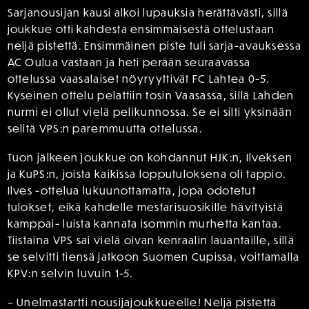
Sarjanousijan kausi alkoi lupauksia herättävästi, sillä
joukkue otti kahdesta ensimmäisestä ottelustaan
neljä pistettä. Ensimmäinen piste tuli sarja-avauksessa
AC Oulua vastaan ja heti perään seuraavassa
ottelussa vaasalaiset nöyryyttivät FC Lahtea 0-5.
Kyseinen ottelu pelattiin tosin Vaasassa, sillä Lahden
nurmi ei ollut vielä pelikunnossa. Se ei silti yksinään
selitä VPS:n paremmuutta ottelussa.
Tuon jälkeen joukkue on kohdannut HJK:n, Ilveksen
ja KuPS:n, joista kaikissa lopputuloksena oli tappio.
Ilves -ottelua lukuunottamatta, jopa odotetut
tulokset, eikä kahdelle mestarisuosikille hävityistä
kamppai- luista kannata isommin murhetta kantaa.
Tiistaina VPS sai vielä oivan kenraalin lauantaille, sillä
se selvitti tiensä jatkoon Suomen Cupissa, voittamalla
KPV:n selvin luvuin 1-5.
– Unelmastartti nousijajoukkueelle! Neljä pistettä