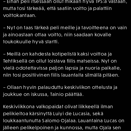
– Eihän peli itsessään ollut mikään hyvä TPS:a vastaan,
mutta tosi tärkeää, että saatiin voitto ja palattiin
voittokantaan.
– Nyt on taas tärkeä peli meille ja tavoitteena on vain
ja ainoastaan ottaa voitto, niin saadaan kovalle
toukokuulle hyvä startti.
– Meillä on kahdesta kotipelistä kaksi voittoa ja
Tehtiksellä on ollut loistava fiilis matseissa. Nyt on
vielä odotettavissa paljon lapsia ja nuoria paikalle,
niin tosi positiivinen fiilis lauantaita silmällä pitäen.
– Ollaan hyvin palauduttu keskiviikon ottelusta ja
joukkue on iskussa, Tainio päättää.
Keskiviikkona valkopaidat olivat liikkeellä ilman
pelikieltoa kärsinyttä Luiyi de Lucasia, sekä
loukkaantunutta Salomo Ojalaa. Lauantaina Lucas on
jälleen pelikelpoinen ja kunnossa, mutta Ojala sen