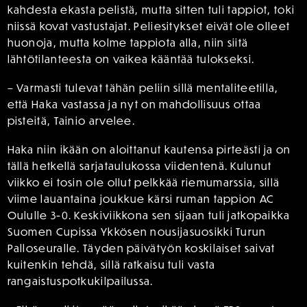
kahdesta ekasta pelistä, mutta sitten tuli tappiot, toki
niissä kovat vastustajat. Peliesitykset eivät ole olleet
huonoja, mutta kolme tappiota alla, niin siitä
lähtötilanteesta on vaikea kääntää tulokseksi.
– Varmasti tulevat tähän peliin sillä mentaliteetilla,
että Haka vastassa ja nyt on mahdollisuus ottaa
pisteitä, Tainio arvelee.
Haka niin ikään on aloittanut kautensa pirteästi ja on
tällä hetkellä sarjataulukossa viidentenä. Kulunut
viikko ei tosin ole ollut pelkkää riemumarssia, sillä
viime lauantaina joukkue kärsi ruman tappion AC
Oululle 3-0. Keskiviikkona sen sijaan tuli jatkopaikka
Suomen Cupissa Ykkösen nousijasuosikki Turun
Palloseuralle. Täyden päivätyön koskilaiset saivat
kuitenkin tehdä, sillä ratkaisu tuli vasta
rangaistuspotkukilpailussa.