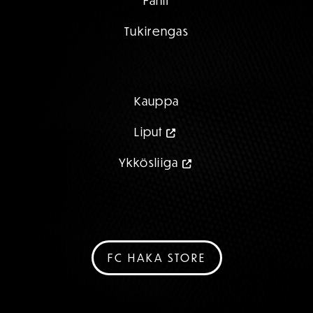
Fanit
Tukirengas
Kauppa
Liput
Ykkösliiga
FC HAKA STORE