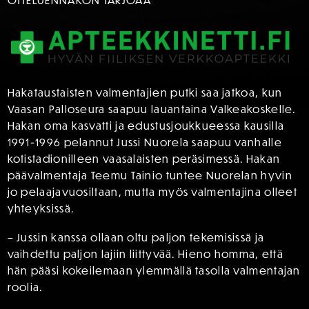
OTTELUENNAKON TARJOAA
Hakataustaisten valmentajien putki saa jatkoa, kun
Vaasan Palloseura saapuu lauantaina Valkeakoskelle.
Hakan oma kasvatti ja edustusjoukkueessa kausilla
1991-1996 pelannut Jussi Nuorela saapuu vanhalle
kotistadionilleen vaasalaisten peräsimessä. Hakan
päävalmentaja Teemu Tainio tuntee Nuorelan hyvin
jo pelaajavuosiltaan, mutta myös valmentajina olleet
yhteyksissä.
– Jussin kanssa ollaan oltu paljon tekemisissä ja
vaihdettu paljon lajiin liittyvää. Hieno homma, että
hän pääsi kokeilemaan ylemmällä tasolla valmentajan
roolia.