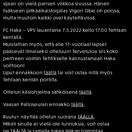
sijaan on vielä parisen viikkoa sivussa. Hänen
lisäkseen pitkäaikaistoipilas Vigori Gbe on poissa,
mutta muutoin kaikki ovat käytettävissä.
FC Haka – VPS lauantaina 7.5.2022 kello 17.00 Tehtaan
kentällä.
Muistathan myös, että alle 17-vuotiaat lapset
pääsevät ilmaiseksi otteluun! Tervetuloa siis koko
perheen voimin Tehtikselle kannustamaan Haka
voittoon!
Liput ennakkoon
täältä
tai voit ostaa niitä myös
Tehtaan kentän portilta.
Ottelun käsiohjelma sähköisenä
täältä
.
Vaasan Palloseuran ennakko
täältä
.
Ruutu+ näyttää ottelun suorana
TÄÄLLÄ
.
Mikäli sinulla ei vielä ole tunnuksia, voit ostaa
ne
TÄÄLTÄ
ja samalla tukea Hakan toimintaa.