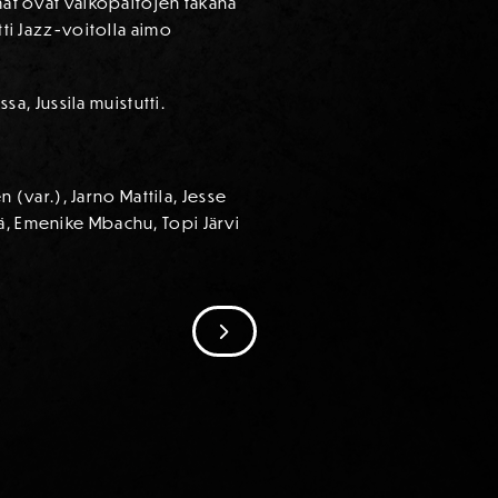
mmat ovat valkopaitojen takana
tti Jazz-voitolla aimo
, Jussila muistutti.
var.), Jarno Mattila, Jesse
ä, Emenike Mbachu, Topi Järvi
SIIRRY SEURAAVAAN