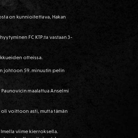
osta on kunnioitettava, Hakan
 hyytyminen FC KTP:ta vastaan 3-
ukkueiden otteissa.
an johtoon 59. minuutin pelin
v Paunovicin maalattua Anselmi
 oli voittoon asti, mutta tämän
olmella viime kierroksella.