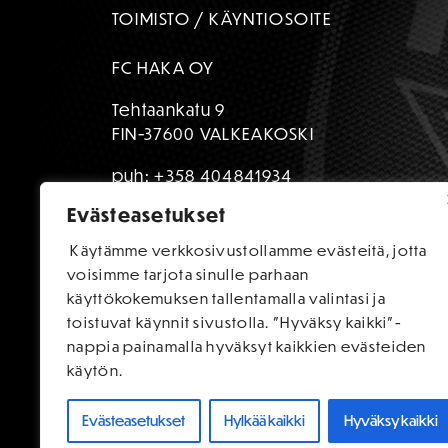
TOIMISTO / KÄYNTIOSOITE
FC HAKA OY
Tehtaankatu 9
FIN-37600 VALKEAKOSKI
puh:
+358 404841934
Evästeasetukset
toimisto@fchaka.fi
Käytämme verkkosivustollamme evästeitä, jotta
voisimme tarjota sinulle parhaan
käyttökokemuksen tallentamalla valintasi ja
toistuvat käynnit sivustolla. "Hyväksy kaikki"-
nappia painamalla hyväksyt kaikkien evästeiden
käytön.
Evästeasetukset
Hylkää kaikki
Hyväksy kaikki