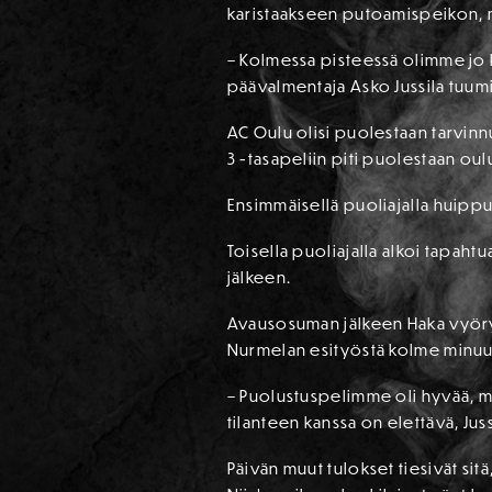
karistaakseen putoamispeikon, mu
– Kolmessa pisteessä olimme jo k
päävalmentaja Asko Jussila tuumi
AC Oulu olisi puolestaan tarvinn
3 -tasapeliin piti puolestaan oul
Ensimmäisellä puoliajalla huippu
Toisella puoliajalla alkoi tapah
jälkeen.
Avausosuman jälkeen Haka vyörytt
Nurmelan esityöstä kolme minuut
– Puolustuspelimme oli hyvää, mut
tilanteen kanssa on elettävä, Jus
Päivän muut tulokset tiesivät sit