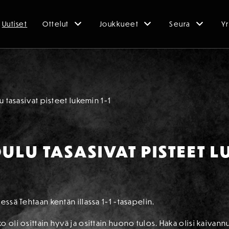
Uutiset
Ottelut
Joukkueet
Seura
Yr
u tasasivat pisteet lukemin 1-1
ULU TASASIVAT PISTEET L
essä Tehtaan kentän illassa 1-1 -tasapelin.
 oli osittain hyvä ja osittain huono tulos. Haka olisi kaivannu