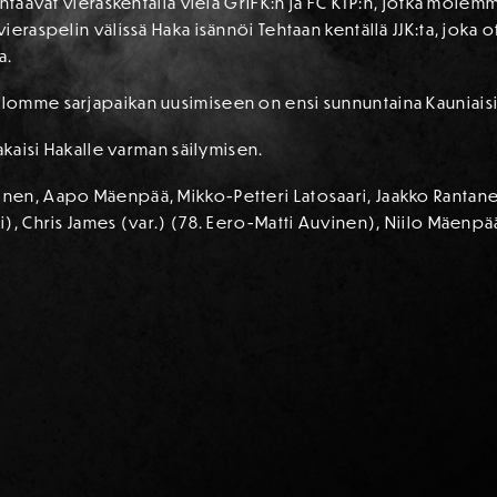
ohtaavat vieraskentällä vielä GrIFK:n ja FC KTP:n, jotka mole
eraspelin välissä Haka isännöi Tehtaan kentällä JJK:ta, joka o
a.
omme sarjapaikan uusimiseen on ensi sunnuntaina Kauniaisissa
akaisi Hakalle varman säilymisen.
en, Aapo Mäenpää, Mikko-Petteri Latosaari, Jaakko Rantanen (
), Chris James (var.) (78. Eero-Matti Auvinen), Niilo Mäenpä