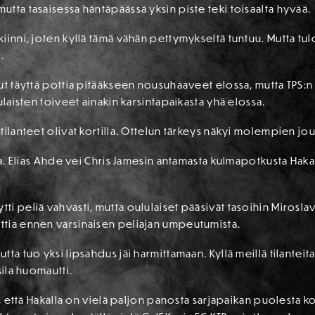
tta tasaisessa häntäpäässä yksin piste teki toisaalta hyvää.
iinni, joten kyllä tämä vähän pettymykseltä tuntuu. Mutta tul
.
ut täyttä pottia pitääkseen nousuhaaveet elossa, mutta TPS:n
ulaisten toiveet ainakin karsintapaikasta yhä elossa.
tilanteet olivat kortilla. Ottelun tärkeys näkyi molempien jo
tua. Elias Ahde vei Chris Jamesin antamasta kulmapotkusta Hak
i peliä vahvasti, mutta oululaiset pääsivät tasoihin Mirosla
tia ennen varsinaisen peliajan umpeutumista.
ta tuo yksi lipsahdus jäi harmittamaan. Kyllä meillä tilanteita
sila huomautti.
ä, että Hakalla on vielä paljon panosta sarjapaikan puolesta k