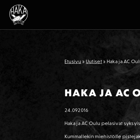
Siirry sisältöön
Etusivu
»
Uutiset
»
Haka ja AC Oul
HAKA JA AC O
24.09
2016
Haka ja AC Oulu pelasivat syksyis
Kummallekin miehistölle pistejako