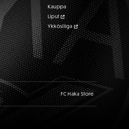
Kauppa
Liput
Ykkösliiga
FC Haka Store