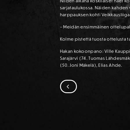
Niiden aikana koskilaiset näet k
sarjataulukossa. Näiden kahden vi
harppauksen kohti Veikkausliiga
– Meidän ensimmäinen ottelupall
Kolme pistettä tuosta ottelusta t
Hakan kokoonpano: Ville Kauppin
Sarajärvi (74. Tuomas Lähdesmäki
(50. Joni Mäkelä), Elias Ahde.
SIIRRY EDELLISEEN