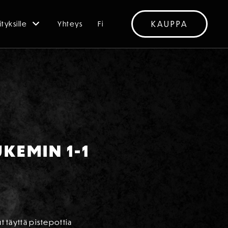
KAUPPA
ityksille
Yhteys
Fi
UKEMIN 1-1
t täyttä pistepottia