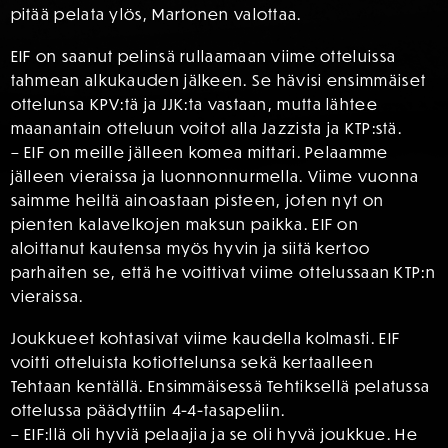
pitää pelata ylös, Martonen valottaa.
EIF on saanut pelinsä rullaamaan viime otteluissa
tahmean alkukauden jälkeen. Se hävisi ensimmäiset
ottelunsa KPV:tä ja JJK:ta vastaan, mutta lähtee
maanantain otteluun voitot alla Jazzista ja KTP:stä.
– EIF on meille jälleen komea mittari. Pelaamme
jälleen vieraissa ja luonnonnurmella. Viime vuonna
saimme heiltä ainoastaan pisteen, joten nyt on
pienten kalavelkojen maksun paikka. EIF on
aloittanut kautensa myös hyvin ja siitä kertoo
parhaiten se, että he voittivat viime ottelussaan KTP:n
vieraissa.
Joukkueet kohtasivat viime kaudella kolmasti. EIF
voitti otteluista kotiottelunsa sekä kertaalleen
Tehtaan kentällä. Ensimmäisessä Tehtiksellä pelatussa
ottelussa päädyttiin 4-4-tasapeliin.
– EIF:llä oli hyviä pelaajia ja se oli hyvä joukkue. He