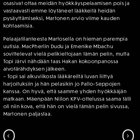
osasivat ottaa meidän hyökkäyspelaamisen pois ja
vastaavasti emme löytäneet lääkkeitä heidän
pysäyttämiseksi, Martonen arvio viime kauden
kohtaamisia.
Pelaajatilanteesta Martosella on hieman parempia
uutisia. MacPherlin Dudu ja Emenike Mbachu
sovittelevat vielä pelikieltojaan tämän pelin, mutta
Topi Järvi nähdään taas Hakan kokoonpanossa
aivotärähdyksen jälkeen.
– Topi sai alkuviikosta lääkäreiltä luvan liittyä
harjoituksiin ja hän pelasikin jo Pallo-Seppojen
kanssa. On hyvä, että saamme yhden hyökkääjän
matkaan. Mäenpään Niilon KPV-ottelussa saama tälli
oli niin kova, että hän on vielä tämän pelin sivussa,
Martonen paljastaa.
SIIRRY EDELLISEEN
SII