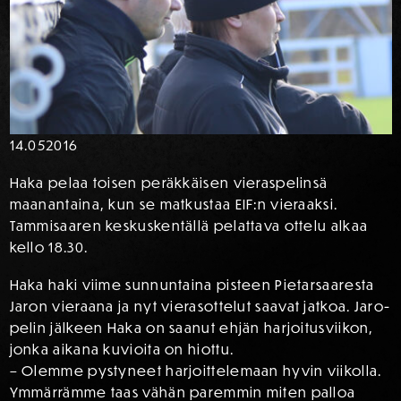
14.05
2016
Haka pelaa toisen peräkkäisen vieraspelinsä
maanantaina, kun se matkustaa EIF:n vieraaksi.
Tammisaaren keskuskentällä pelattava ottelu alkaa
kello 18.30.
Haka haki viime sunnuntaina pisteen Pietarsaaresta
Jaron vieraana ja nyt vierasottelut saavat jatkoa. Jaro-
pelin jälkeen Haka on saanut ehjän harjoitusviikon,
jonka aikana kuvioita on hiottu.
– Olemme pystyneet harjoittelemaan hyvin viikolla.
Ymmärrämme taas vähän paremmin miten palloa