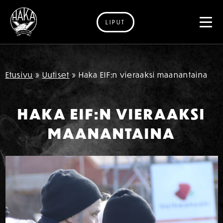
LIPUT
Siirry sisältöön
Etusivu
»
Uutiset
»
Haka EIF:n vieraaksi maanantaina
HAKA EIF:N VIERAAKSI
MAANANTAINA