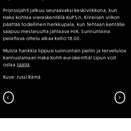
Pronssijahti jatkuu seuraavaksi keskiviikkona, kun
Haka kohtaa vieraskentällä KuPS:n. Kiireisen viikon
päättää todellinen herkkupala, kun Tehtaan kentälle
saapuu mestaruutta jahtaava HJK. Sunnuntaina
pelattava ottelu alkaa kello 18.00.
Muista hankkia lippusi sunnuntain peliin ja tervetuloa
kannustamaan Haka kohti eurokenttiä! Lipun voit
ostaa
täältä
.
Kuva: Jussi Rämä
SIIRRY EDELLISEEN
SII
SPONSORIT