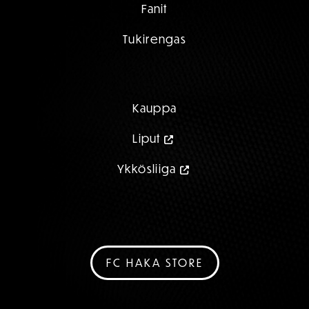
Fanit
Tukirengas
Kauppa
Liput
Ykkösliiga
FC HAKA STORE