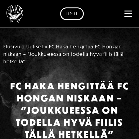
LIPUT
Siirry sisältöön
Etusivu
»
Uutiset
»
FC Haka hengittää FC Hongan
niskaan – ”Joukkueessa on todella hyvä fiilis tällä
hetkellä”
FC HAKA HENGITTÄÄ FC
HONGAN NISKAAN –
”JOUKKUEESSA ON
TODELLA HYVÄ FIILIS
TÄLLÄ HETKELLÄ”