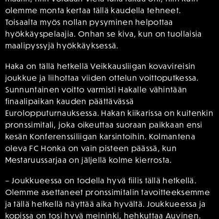
olemme monta kertaa tällä kaudella tehneet.
Toisaalta myös nollan pysyminen helpottaa
hyökkäyspelaajia. Onhan se kiva, kun on tuollaisia
maalipyssyjä hyökkäyksessä.
Haka on tällä hetkellä Veikkausliigan kovavireisin
joukkue ja liihottaa viiden ottelun voittoputkessa.
Sunnuntainen voitto varmisti Hakalle vähintään
finaalipaikan kauden päättävässä
Eurolopputurnauksessa. Hakan kiikarissa on kuitenkin
pronssimitali, joka oikeuttaa suoraan paikkaan ensi
kesän Konferenssiliigan karsintoihin. Kolmantena
oleva FC Honka on vain pisteen päässä, kun
Mestaruussarjaa on jäljellä kolme kierrosta.
– Joukkueessa on todella hyvä fiilis tällä hetkellä.
Olemme asettaneet pronssimitalin tavoitteeksemme
ja tällä hetkellä näyttää aika hyvältä. Joukkueessa ja
kopissa on tosi hyvä meininki, hehkuttaa Auvinen.