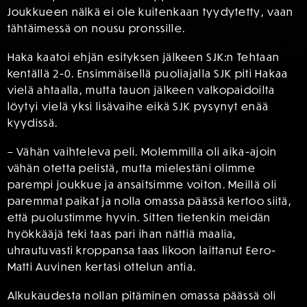
Joukkueen nälkä ei ole kuitenkaan tyydytetty, vaan
tähtäimessä on nousu pronssille.
Haka kaatoi ehjän esityksen jälkeen SJK:n Tehtaan
kentällä 2-0. Ensimmäisellä puoliajalla SJK piti Hakaa
vielä ahtaalla, mutta tauon jälkeen valkopaidoilta
löytyi vielä yksi lisävaihe eikä SJK pysynyt enää
kyydissä.
– Vähän vaihteleva peli. Molemmilla oli aika-ajoin
vähän otetta pelistä, mutta mielestäni olimme
parempi joukkue ja ansaitsimme voiton. Meillä oli
paremmat paikat ja nolla omassa päässä kertoo siitä,
että puolustimme hyvin. Sitten tietenkin meidän
hyökkääjä teki taas pari ihan nättiä maalia,
uhrautuvasti kroppansa taas likoon laittanut Eero-
Matti Auvinen kertasi ottelun antia.
Alkukaudesta nollan pitäminen omassa päässä oli