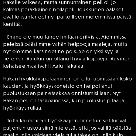
Hakalle vaikeaa, mutta sunnuntainen peli oli jo
kolmas peräkkäinen nollapeli. Joukkueen palaset
ovat loksahtaneet nyt paikoilleen molemmissa päissä
kenttää.
– Emme ole muuttaneet mitään erityistä. Aiemmissa
peleissä päästimme vähän helppoja maaleja, mutta
nyt olemme karsineet ne pois. Se on yksi syy ja
tietenkin Aatukin on ottanut hyviä koppeja, Auvinen
kehaisee maalivahti Aatu Hakalaa.
Hakan hyökkäyspelaaminen on ollut uomissaan koko
kauden, ja hyökkäyskoneisto on helpottanut
puolustuksen painetaakkaa onnistumisillaan. Nyt
Hakan peli on tasapainossa, kun puolustus pitää ja
hyökkäys rullaa.
– Totta kai meidän hyökkääjien onnistumiset tuovat
paljonkin uskoa siinä mielessä, että jos välillä päästää
maalin, niin voidaan vielä tulla takaa ohi, niin kuin