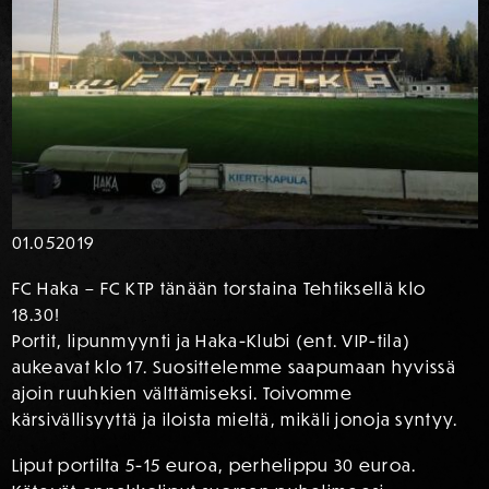
01.05
2019
FC Haka – FC KTP tänään torstaina Tehtiksellä klo
18.30!
Portit, lipunmyynti ja Haka-Klubi (ent. VIP-tila)
aukeavat klo 17. Suosittelemme saapumaan hyvissä
ajoin ruuhkien välttämiseksi. Toivomme
kärsivällisyyttä ja iloista mieltä, mikäli jonoja syntyy.
Liput portilta 5-15 euroa, perhelippu 30 euroa.