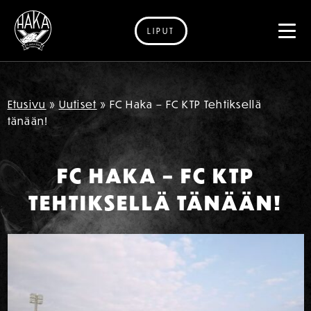
LIPUT
Siirry sisältöön
Etusivu
»
Uutiset
»
FC Haka – FC KTP Tehtiksellä
tänään!
FC HAKA – FC KTP
TEHTIKSELLÄ TÄNÄÄN!