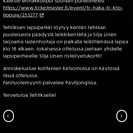
Kätevät ennakkoliput suoraan puhelimeesi
https://www.ticketmaster.fi/event/fc-haka-fc-ktp-
lippuja/253277
Tehtiksen lapsiparkki löytyy kentän tehtaan
puoleisesta päädystä leikkikentältä ja Silja Linen
tarjoama lastenhoitaja on paikalla leikittämässä lapsia
klo 18 alkaen. Jokaisessa ottelussa jaetaan yhdelle
lapsiperheelle Silja Linen risteilyetukortti!
Anniskelualue kotifanien katsomossa on käytössä
tässä ottelussa.
Fanituotemyynti palvelee Paviljongissa.
Tervetuloa Tehtikselle!
SIIRRY EDELLISEEN
SII