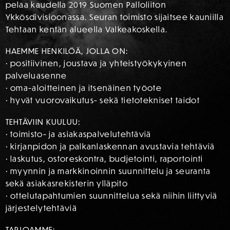
pelaa kaudella 2019 Suomen Palloliiton
Ykkösdivisioonassa. Seuran toimisto sijaitsee kauniilla
Tehtaan kentän alueella Valkeakoskella.
HAEMME HENKILÖÄ, JOLLA ON:
• positiivinen, joustava ja yhteistyökykyinen
palveluasenne
• oma-aloitteinen ja itsenäinen työote
• hyvät vuorovaikutus- sekä tietotekniset taidot
TEHTÄVIIN KUULUU:
• toimisto- ja asiakaspalvelutehtäviä
• kirjanpidon ja palkanlaskennan avustavia tehtäviä
• laskutus, ostoreskontra, budjetointi, raportointi
• myynnin ja markkinoinnin suunnittelu ja seuranta
sekä asiakasrekisterin ylläpito
• ottelutapahtumien suunnittelua sekä niihin liittyviä
järjestelytehtäviä
TARJOAMME: