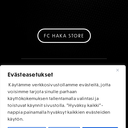
FC HAKA STORE
Evästeasetukset
Käytämme verkkosivustollamme evästeitä, jotta
voisimme tarjota sinulle parhaan
käyttökokemuksen tallentamalla valintasi ja
toistuvat käynnit sivustolla. "Hyväksy kaikki"-
nappia painamalla hyväksyt kaikkien evästeiden
käytön.