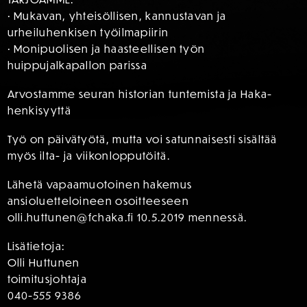
• Mukavan, yhteisöllisen, kannustavan ja
urheiluhenkisen työilmapiirin
• Monipuolisen ja haasteellisen työn
huippujalkapallon parissa
Arvostamme seuran historian tuntemista ja Haka-
henkisyyttä
Työ on päivätyötä, mutta voi satunnaisesti sisältää
myös ilta- ja viikonlopputöitä.
Lähetä vapaamuotoinen hakemus
ansioluetteloineen osoitteeseen
olli.huttunen@fchaka.fi 10.5.2019 mennessä.
Lisätietoja:
Olli Huttunen
toimitusjohtaja
040-555 9386