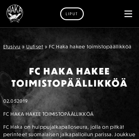
LIPUT
Siirry sisältöön
Etusivu
»
Uutiset
»
FC Haka hakee toimistopäällikköä
FC HAKA HAKEE
TOIMISTOPÄÄLLIKKÖÄ
02.05
2019
FC HAKA HAKEE TOIMISTOPÄÄLLIKKÖÄ
FC Haka on huippujalkapalloseura, jolla on pitkät
perinteet suomalaisen jalkapalloilun parissa. Joukkue